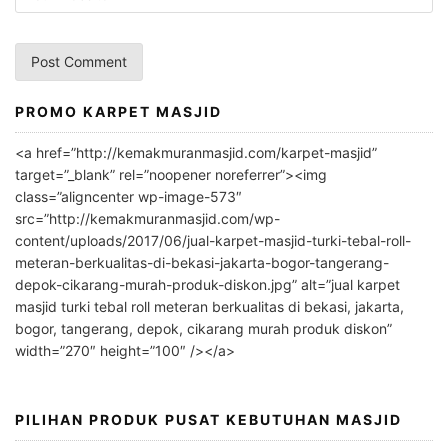
PROMO KARPET MASJID
A
l
<a href=”http://kemakmuranmasjid.com/karpet-masjid”
t
target=”_blank” rel=”noopener noreferrer”><img
e
class=”aligncenter wp-image-573″
r
src=”http://kemakmuranmasjid.com/wp-
n
content/uploads/2017/06/jual-karpet-masjid-turki-tebal-roll-
meteran-berkualitas-di-bekasi-jakarta-bogor-tangerang-
a
depok-cikarang-murah-produk-diskon.jpg” alt=”jual karpet
t
masjid turki tebal roll meteran berkualitas di bekasi, jakarta,
i
bogor, tangerang, depok, cikarang murah produk diskon”
v
width=”270″ height=”100″ /></a>
e
:
PILIHAN PRODUK PUSAT KEBUTUHAN MASJID