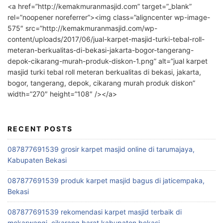
<a href=”http://kemakmuranmasjid.com” target=”_blank”
rel=”noopener noreferrer”><img class=”aligncenter wp-image-
575″ src=”http://kemakmuranmasjid.com/wp-
content/uploads/2017/06/jual-karpet-masjid-turki-tebal-roll-
meteran-berkualitas-di-bekasi-jakarta-bogor-tangerang-
depok-cikarang-murah-produk-diskon-1.png” alt=”jual karpet
masjid turki tebal roll meteran berkualitas di bekasi, jakarta,
bogor, tangerang, depok, cikarang murah produk diskon”
width=”270″ height=”108″ /></a>
RECENT POSTS
087877691539 grosir karpet masjid online di tarumajaya,
Kabupaten Bekasi
087877691539 produk karpet masjid bagus di jaticempaka,
Bekasi
087877691539 rekomendasi karpet masjid terbaik di
mekarwangi, cikarang barat kabupaten bekasi