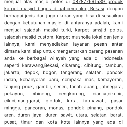
menjual alas masjid polos di
087877691539 produk
karpet masjid bagus di jaticempaka, Bekasi
dengan
berbagai jenis dan juga ukuran yang bisa di sesuaikan
dengan kebutuhan masjid di antaranya adalah, kami
menjual sajadah masjid turki, karpet amsjid polos,
sajadah masjid custom, Karpet musholla lokal dan jenis
lainnya, kami menyediakan layanan pesan antar
dimana kami siap untuk mengantarkan barang pesanan
anda ke berbagai wilayah yang ada di indonesia
seperti karawang,Bekasi, cikarang, cibitung, tambun,
jakarta, depok, bogor, tangerang selatan, poncok
indah, kebanyoran baru, cempaka mas, kemayoran,
tanjung priuk, gambir, senen, tanah abang, jatinegara,
pekayon, cibinong, cengkareng, cianjur,cikunir,
cikini,manggarai, glodok, kota, fatmawati, pasar
minggu, pancoran, monas, pondok pinang, pondok
aren, duren jaya, duren sawit, utara, selatan, barat,
pusat, timur dan kota kota lainnya yang ada di