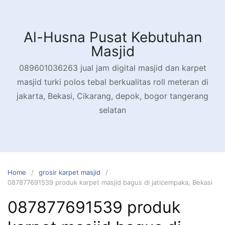
Skip
to
content
Al-Husna Pusat Kebutuhan
Masjid
089601036263 jual jam digital masjid dan karpet
masjid turki polos tebal berkualitas roll meteran di
jakarta, Bekasi, Cikarang, depok, bogor tangerang
selatan
Home
grosir karpet masjid
087877691539 produk karpet masjid bagus di jaticempaka, Bekasi
087877691539 produk