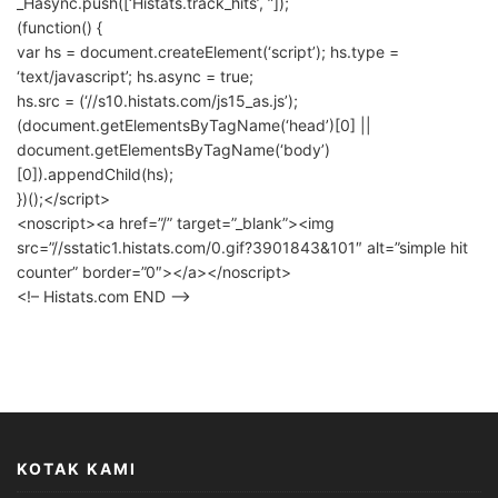
_Hasync.push([‘Histats.track_hits’, ”]);
(function() {
var hs = document.createElement(‘script’); hs.type =
‘text/javascript’; hs.async = true;
hs.src = (‘//s10.histats.com/js15_as.js’);
(document.getElementsByTagName(‘head’)[0] ||
document.getElementsByTagName(‘body’)
[0]).appendChild(hs);
})();</script>
<noscript><a href=”/” target=”_blank”><img
src=”//sstatic1.histats.com/0.gif?3901843&101″ alt=”simple hit
counter” border=”0″></a></noscript>
<!– Histats.com END –>
KOTAK KAMI