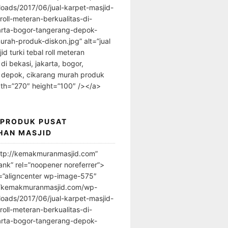
loads/2017/06/jual-karpet-masjid-
-roll-meteran-berkualitas-di-
arta-bogor-tangerang-depok-
urah-produk-diskon.jpg” alt=”jual
id turki tebal roll meteran
 di bekasi, jakarta, bogor,
 depok, cikarang murah produk
dth=”270″ height=”100″ /></a>
 PRODUK PUSAT
HAN MASJID
ttp://kemakmuranmasjid.com”
ank” rel=”noopener noreferrer”>
=”aligncenter wp-image-575″
//kemakmuranmasjid.com/wp-
loads/2017/06/jual-karpet-masjid-
-roll-meteran-berkualitas-di-
arta-bogor-tangerang-depok-