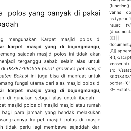
(function() 
la polos yang banyak di pakai
var hs = do
hs.type = ‘
ibadah
hs.src = (‘/
(document
[0] ||
ng mengunakan Karpet masjid polos di
document.
ir karpet masjid yang di bojongmangu,
[0]).append
mang sajadah masjid polos ini tidak akan
})();</scrip
enjadi terganggu sebab selain alas untuk
<noscript>
 di
087877691539 pusat grosir karpet masjid
src=”//ssta
paten Bekasi
ini juga bisa di manfaat untuk
3901843&10
mang fungsi utama dari alas masjid polos di
border=”0″
<!– Histat
ir karpet masjid yang di bojongmangu,
h di gunakan sebgai alas untuk ibadah ,
et masjid polos di masjid masjid atau rumah
 bagi para jamaah yang hendak melakukan
sangkannya karpet masjid polos di masjid
h tidak perlu lagi membawa sajaddah dari