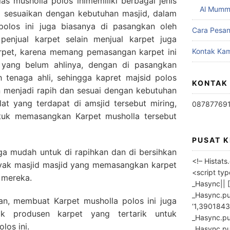
las musholla polos inimemiliki berbagai jenis
Al Mumm
i sesuaikan dengan kebutuhan masjid, dalam
olos ini juga biasanya di pasangkan oleh
Cara Pesa
 penjual karpet selain menjual karpet juga
rpet, karena memang pemasangan karpet ini
Kontak Kam
h yang belum ahlinya, dengan di pasangkan
h tenaga ahli, sehingga kapret majsid polos
KONTAK
n menjadi rapih dan sesuai dengan kebutuhan
iblat yang terdapat di amsjid tersebut miring,
08787769
tuk memasangkan Karpet musholla tersebut
PUSAT 
uga mudah untuk di rapihkan dan di bersihkan
<!– Histat
nyak masjid masjid yang memasangkan karpet
<script ty
 mereka.
_Hasync|| [
_Hasync.pus
n, membuat Karpet musholla polos ini juga
‘1,3901843
k produsen karpet yang tertarik untuk
_Hasync.push
los ini.
_Hasync.push