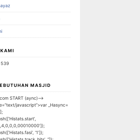
ayaz
n
i
 KAMI
1539
KEBUTUHAN MASJID
s.com START (aync)–>
pe=”text/javascript”>var _Hasync=
];
h([‘Histats.start’,
,4,0,0,0,00010000’]);
([‘Histats.fasi’, ‘1’]);
([‘Histats.track_hits’, ”]);