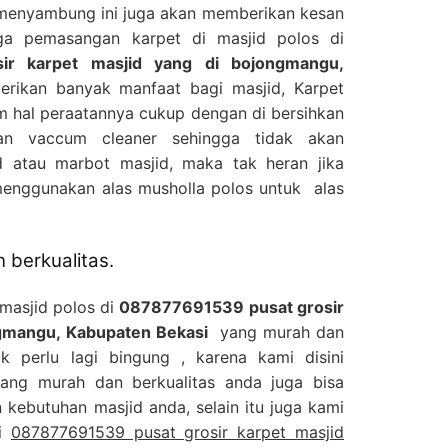
 menyambung ini juga akan memberikan kesan
gga pemasangan karpet di masjid polos di
ir karpet masjid yang di bojongmangu,
rikan banyak manfaat bagi masjid, Karpet
m hal peraatannya cukup dengan di bersihkan
n vaccum cleaner sehingga tidak akan
 atau marbot masjid, maka tak heran jika
menggunakan alas musholla polos untuk alas
 berkualitas.
 masjid polos di
087877691539 pusat grosir
ngmangu, Kabupaten Bekasi
yang murah dan
ak perlu lagi bingung , karena kami disini
yang murah dan berkualitas anda juga bisa
kebutuhan masjid anda, selain itu juga kami
di
087877691539 pusat grosir karpet masjid