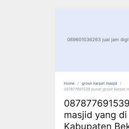
Skip
to
content
089601036263 jual jam digita
Home
grosir karpet masjid
087877691539 pusat grosir karpet 
087877691539 
masjid yang d
Kabupaten Bek