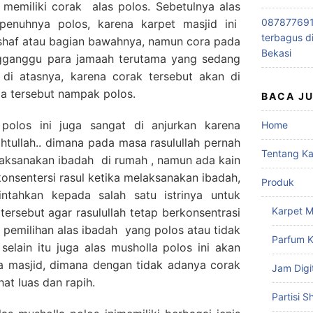
k memiliki corak alas polos. Sebetulnya alas
0878776915
epenuhnya polos, karena karpet masjid ini
terbagus d
e shaf atau bagian bawahnya, namun cora pada
Bekasi
engganggu para jamaah terutama yang sedang
 di atasnya, karena corak tersebut akan di
la tersebut nampak polos.
BACA J
polos ini juga sangat di anjurkan karena
Home
tullah.. dimana pada masa rasulullah pernah
Tentang K
laksanakan ibadah di rumah , namun ada kain
nsentersi rasul ketika melaksanakan ibadah,
Produk
ntahkan kepada salah satu istrinya untuk
Karpet M
tersebut agar rasulullah tetap berkonsentrasi
b pemilihan alas ibadah yang polos atau tidak
Parfum K
 selain itu juga alas musholla polos ini akan
 masjid, dimana dengan tidak adanya corak
Jam Digi
at luas dan rapih.
Partisi S