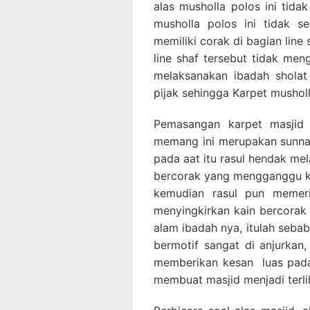
alas musholla polos ini tida
musholla polos ini tidak s
memiliki corak di bagian lin
line shaf tersebut tidak m
melaksanakan ibadah sholat
pijak sehingga Karpet mushol
Pemasangan karpet masjid 
memang ini merupakan sunnah
pada aat itu rasul hendak me
bercorak yang mengganggu ko
kemudian rasul pun memeri
menyingkirkan kain bercorak 
alam ibadah nya, itulah seba
bermotif sangat di anjurkan,
memberikan kesan luas pada
membuat masjid menjadi terlih