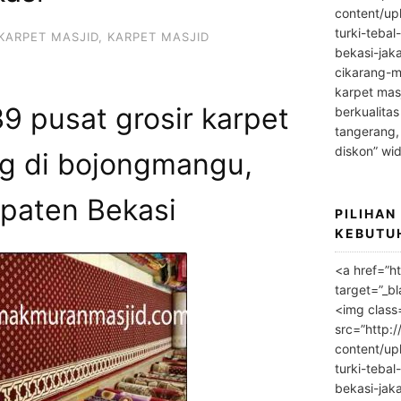
content/up
turki-tebal
KARPET MASJID
,
KARPET MASJID
bekasi-jak
cikarang-m
karpet masj
 pusat grosir karpet
berkualitas
tangerang,
diskon” wi
ng di bojongmangu,
paten Bekasi
PILIHAN
KEBUTU
<a href=”h
target=”_bl
<img class
src=”http:
content/up
turki-tebal
bekasi-jak