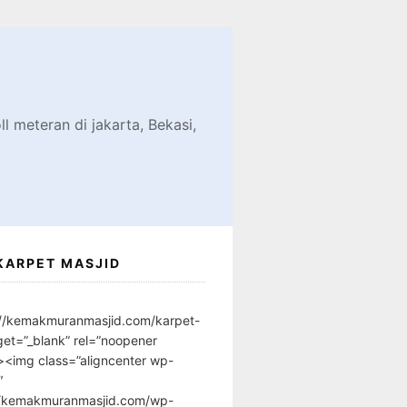
d
l meteran di jakarta, Bekasi,
KARPET MASJID
://kemakmuranmasjid.com/karpet-
get=”_blank” rel=”noopener
”><img class=”aligncenter wp-
″
//kemakmuranmasjid.com/wp-