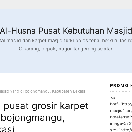
Al-Husna Pusat Kebutuhan Masji
l masjid dan karpet masjid turki polos tebal berkualitas rol
Cikarang, depok, bogor tangerang selatan
PROMO 
masjid yang di bojongmangu, Kabupaten Bekasi
<a
pusat grosir karpet
href=”http
masjid” tar
i bojongmangu,
noreferrer
image-573
asi
src=”http: