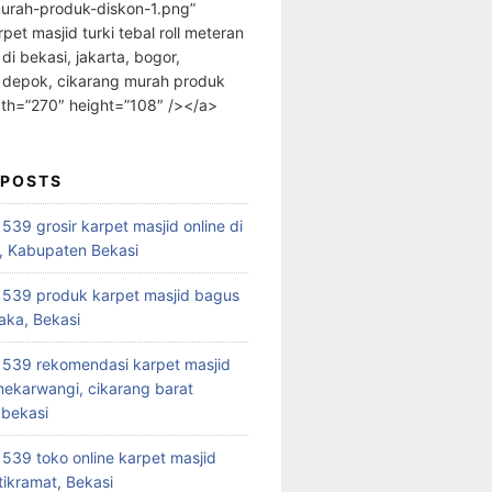
urah-produk-diskon-1.png”
rpet masjid turki tebal roll meteran
 di bekasi, jakarta, bogor,
 depok, cikarang murah produk
dth=”270″ height=”108″ /></a>
 POSTS
39 grosir karpet masjid online di
, Kabupaten Bekasi
539 produk karpet masjid bagus
aka, Bekasi
539 rekomendasi karpet masjid
 mekarwangi, cikarang barat
bekasi
39 toko online karpet masjid
tikramat, Bekasi