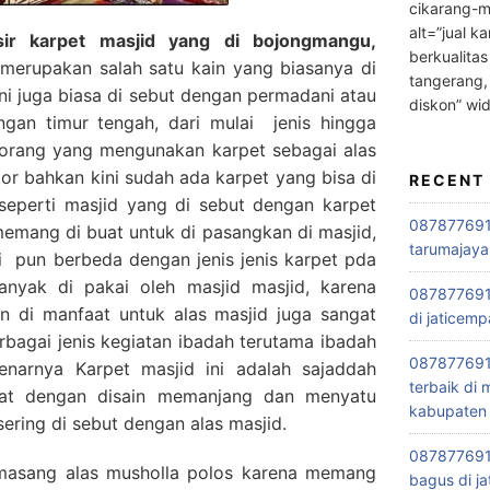
cikarang-m
alt=”jual ka
ir karpet masjid yang di bojongmangu,
berkualitas
merupakan salah satu kain yang biasanya di
tangerang,
ini juga biasa di sebut dengan permadani atau
diskon” wi
engan timur tengah, dari mulai jenis hingga
orang yang mengunakan karpet sebagai alas
tor bahkan kini sudah ada karpet yang bisa di
RECENT
seperti masjid yang di sebut dengan karpet
0878776915
 memang di buat untuk di pasangkan di masjid,
tarumajaya
i pun berbeda dengan jenis jenis karpet pda
anyak di pakai oleh masjid masjid, karena
087877691
in di manfaat untuk alas masjid juga sangat
di jaticemp
rbagai jenis kegiatan ibadah terutama ibadah
087877691
narnya Karpet masjid ini adalah sajaddah
terbaik di
buat dengan disain memanjang dan menyatu
kabupaten 
sering di sebut dengan alas masjid.
0878776915
asang alas musholla polos karena memang
bagus di ja