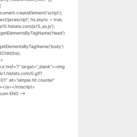
{
cument.createElement(‘script’);
text/javascript’; hs.async = true;
/s10.histats.com/js15_as.js’);
.getElementsByTagName(‘head’)
getElementsByTagName(‘body’)
Child(hs);
t>
<a href=”/” target=”_blank”><img
tic1.histats.com/0.gif?
1″ alt=”simple hit counter”
></a></noscript>
s.com END –>