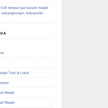
39 tempat jual karpet masjid
i cabangbungin, Kabupaten
UGA
ami
asjid Turki & Lokal
arpet
tal Masjid
haf Masjid