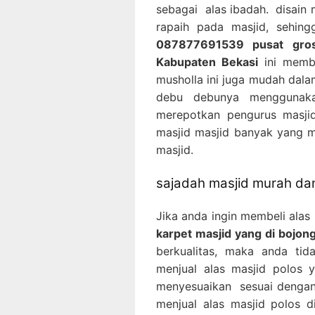
sebagai alas ibadah. disain
rapaih pada masjid, sehin
087877691539 pusat gros
Kabupaten Bekasi
ini membe
musholla ini juga mudah dala
debu debunya menggunaka
merepotkan pengurus masjid
masjid masjid banyak yang 
masjid.
sajadah masjid murah dan
Jika anda ingin membeli alas
karpet masjid yang di bojo
berkualitas, maka anda tid
menjual alas masjid polos 
menyesuaikan sesuai dengan 
menjual alas masjid polos 