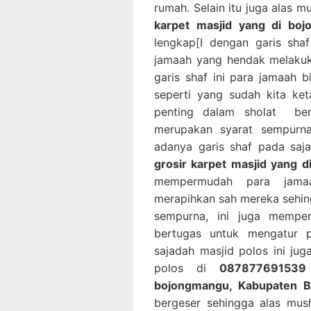
rumah. Selain itu juga alas m
karpet masjid yang di bo
lengkap[I dengan garis sha
jamaah yang hendak melakuk
garis shaf ini para jamaah
seperti yang sudah kita ke
penting dalam sholat ber
merupakan syarat sempurn
adanya garis shaf pada saj
grosir karpet masjid yang 
mempermudah para jamaa
merapihkan sah mereka sehin
sempurna, ini juga memp
bertugas untuk mengatur 
sajadah masjid polos ini ju
polos di
087877691539 
bojongmangu, Kabupaten B
bergeser sehingga alas mus