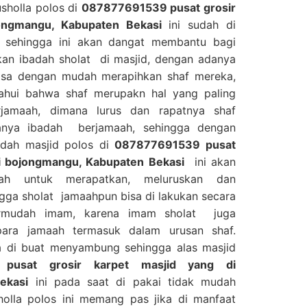
usholla polos di
087877691539 pusat grosir
jongmangu, Kabupaten Bekasi
ini sudah di
f sehingga ini akan dangat membantu bagi
an ibadah sholat di masjid, dengan adanya
 bisa dengan mudah merapihkan shaf mereka,
tahui bahwa shaf merupakn hal yang paling
jamaah, dimana lurus dan rapatnya shaf
anya ibadah berjamaah, sehingga dengan
adah masjid polos di
087877691539 pusat
di bojongmangu, Kabupaten Bekasi
ini akan
h untuk merapatkan, meluruskan dan
gga sholat jamaahpun bisa di lakukan secara
ermudah imam, karena imam sholat juga
para jamaah termasuk dalam urusan shaf.
ga di buat menyambung sehingga alas masjid
pusat grosir karpet masjid yang di
ekasi
ini pada saat di pakai tidak mudah
holla polos ini memang pas jika di manfaat