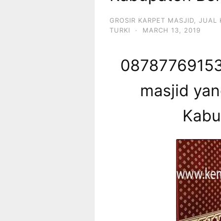
GROSIR KARPET MASJID
,
JUAL 
TURKI
·
MARCH 13, 2019
087877691539
masjid ya
Kabu