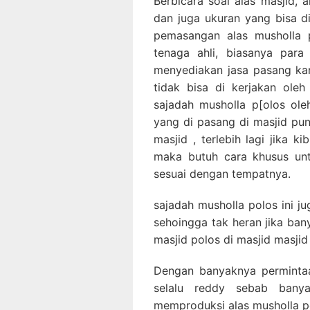
Berbicara soal alas masjid, a
dan juga ukuran yang bisa d
pemasangan alas musholla p
tenaga ahli, biasanya para
menyediakan jasa pasang ka
tidak bisa di kerjakan ole
sajadah musholla p[olos ole
yang di pasang di masjid pu
masjid , terlebih lagi jika k
maka butuh cara khusus un
sesuai dengan tempatnya.
sajadah musholla polos ini j
sehoingga tak heran jika ba
masjid polos di masjid masjid
Dengan banyaknya permintaa
selalu reddy sebab banya
memproduksi alas musholla po