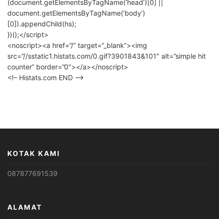
(document.getElementsByTagName(‘head’)[0] ||
document.getElementsByTagName(‘body’)
[0]).appendChild(hs);
})();</script>
<noscript><a href=”/” target=”_blank”><img
src=”//sstatic1.histats.com/0.gif?3901843&101″ alt=”simple hit
counter” border=”0″></a></noscript>
<!– Histats.com END –>
KOTAK KAMI
087877691539
ALAMAT