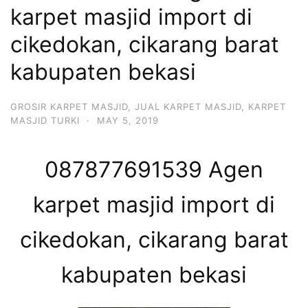
karpet masjid import di
cikedokan, cikarang barat
kabupaten bekasi
GROSIR KARPET MASJID
,
JUAL KARPET MASJID
,
KARPET
MASJID TURKI
·
MAY 5, 2019
087877691539 Agen
karpet masjid import di
cikedokan, cikarang barat
kabupaten bekasi