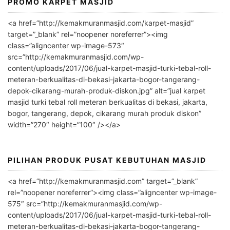
PROMO KARPET MASJID
A
l
<a href=”http://kemakmuranmasjid.com/karpet-masjid”
t
target=”_blank” rel=”noopener noreferrer”><img
e
class=”aligncenter wp-image-573″
r
src=”http://kemakmuranmasjid.com/wp-
n
content/uploads/2017/06/jual-karpet-masjid-turki-tebal-roll-
meteran-berkualitas-di-bekasi-jakarta-bogor-tangerang-
a
depok-cikarang-murah-produk-diskon.jpg” alt=”jual karpet
t
masjid turki tebal roll meteran berkualitas di bekasi, jakarta,
i
bogor, tangerang, depok, cikarang murah produk diskon”
v
width=”270″ height=”100″ /></a>
e
:
PILIHAN PRODUK PUSAT KEBUTUHAN MASJID
<a href=”http://kemakmuranmasjid.com” target=”_blank”
rel=”noopener noreferrer”><img class=”aligncenter wp-image-
575″ src=”http://kemakmuranmasjid.com/wp-
content/uploads/2017/06/jual-karpet-masjid-turki-tebal-roll-
meteran-berkualitas-di-bekasi-jakarta-bogor-tangerang-