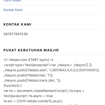
Cara Pesan
Kontak Kami
KONTAK KAMI
087877691539
PUSAT KEBUTUHAN MASJID
<!– Histats.com START (aync)–>
<script type=”text/javascript”>var _Hasync= _Hasync|| [];
_Hasync.push([‘Histats.start’, ‘1,3901843,4,0,0,0,00010000’]);
_Hasync.push([‘Histats.fasi’, ‘1’]);
_Hasync.push([‘Histats.track_hits’, ”]);
(function() {
var hs = document.createElement(‘script’); hs.type =
‘text/javascript’; hs.async = true;
hs.src = (‘//s10.histats.com/js15_as.js’);