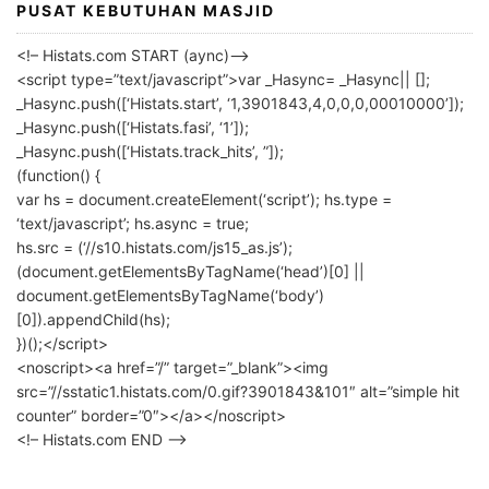
PUSAT KEBUTUHAN MASJID
<!– Histats.com START (aync)–>
<script type=”text/javascript”>var _Hasync= _Hasync|| [];
_Hasync.push([‘Histats.start’, ‘1,3901843,4,0,0,0,00010000’]);
_Hasync.push([‘Histats.fasi’, ‘1’]);
_Hasync.push([‘Histats.track_hits’, ”]);
(function() {
var hs = document.createElement(‘script’); hs.type =
‘text/javascript’; hs.async = true;
hs.src = (‘//s10.histats.com/js15_as.js’);
(document.getElementsByTagName(‘head’)[0] ||
document.getElementsByTagName(‘body’)
[0]).appendChild(hs);
})();</script>
<noscript><a href=”/” target=”_blank”><img
src=”//sstatic1.histats.com/0.gif?3901843&101″ alt=”simple hit
counter” border=”0″></a></noscript>
<!– Histats.com END –>