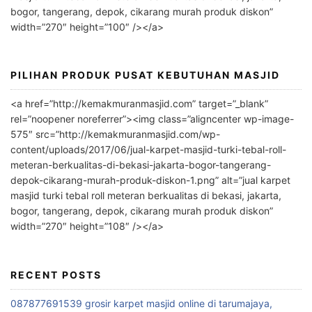
i
bogor, tangerang, depok, cikarang murah produk diskon”
v
width=”270″ height=”100″ /></a>
e
:
PILIHAN PRODUK PUSAT KEBUTUHAN MASJID
<a href=”http://kemakmuranmasjid.com” target=”_blank”
rel=”noopener noreferrer”><img class=”aligncenter wp-image-
575″ src=”http://kemakmuranmasjid.com/wp-
content/uploads/2017/06/jual-karpet-masjid-turki-tebal-roll-
meteran-berkualitas-di-bekasi-jakarta-bogor-tangerang-
depok-cikarang-murah-produk-diskon-1.png” alt=”jual karpet
masjid turki tebal roll meteran berkualitas di bekasi, jakarta,
bogor, tangerang, depok, cikarang murah produk diskon”
width=”270″ height=”108″ /></a>
RECENT POSTS
087877691539 grosir karpet masjid online di tarumajaya,