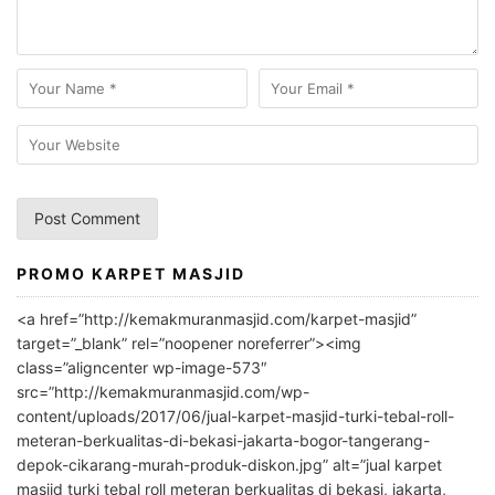
PROMO KARPET MASJID
A
l
<a href=”http://kemakmuranmasjid.com/karpet-masjid”
t
target=”_blank” rel=”noopener noreferrer”><img
e
class=”aligncenter wp-image-573″
r
src=”http://kemakmuranmasjid.com/wp-
n
content/uploads/2017/06/jual-karpet-masjid-turki-tebal-roll-
meteran-berkualitas-di-bekasi-jakarta-bogor-tangerang-
a
depok-cikarang-murah-produk-diskon.jpg” alt=”jual karpet
t
masjid turki tebal roll meteran berkualitas di bekasi, jakarta,