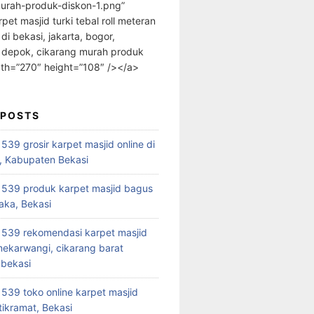
urah-produk-diskon-1.png”
rpet masjid turki tebal roll meteran
 di bekasi, jakarta, bogor,
 depok, cikarang murah produk
dth=”270″ height=”108″ /></a>
 POSTS
39 grosir karpet masjid online di
, Kabupaten Bekasi
539 produk karpet masjid bagus
aka, Bekasi
539 rekomendasi karpet masjid
 mekarwangi, cikarang barat
bekasi
39 toko online karpet masjid
tikramat, Bekasi