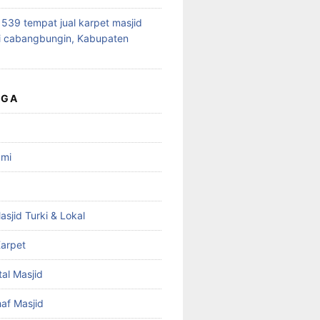
39 tempat jual karpet masjid
i cabangbungin, Kabupaten
UGA
ami
asjid Turki & Lokal
arpet
tal Masjid
haf Masjid