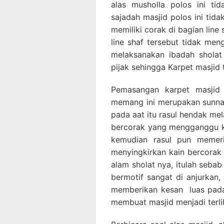
alas musholla polos ini ti
sajadah masjid polos ini tid
memiliki corak di bagian lin
line shaf tersebut tidak m
melaksanakan ibadah sholat
pijak sehingga Karpet masjid
Pemasangan karpet masjid 
memang ini merupakan sunnah
pada aat itu rasul hendak me
bercorak yang mengganggu ko
kemudian rasul pun memeri
menyingkirkan kain bercorak 
alam sholat nya, itulah seba
bermotif sangat di anjurkan, 
memberikan kesan luas pada
membuat masjid menjadi terlih