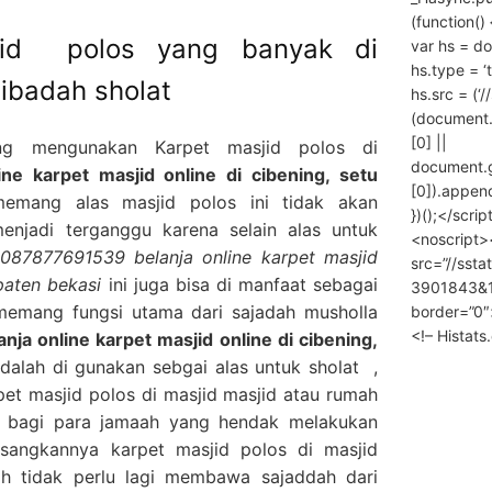
(function() 
sjid polos yang banyak di
var hs = do
hs.type = ‘
 ibadah sholat
hs.src = (‘/
(document
[0] ||
ng mengunakan Karpet masjid polos di
document.
e karpet masjid online di cibening, setu
[0]).append
mang alas masjid polos ini tidak akan
})();</scrip
enjadi terganggu karena selain alas untuk
<noscript>
087877691539 belanja online karpet masjid
src=”//ssta
paten bekasi
ini juga bisa di manfaat sebagai
3901843&10
memang fungsi utama dari sajadah musholla
border=”0″
<!– Histat
a online karpet masjid online di cibening,
dalah di gunakan sebgai alas untuk sholat ,
et masjid polos di masjid masjid atau rumah
 bagi para jamaah yang hendak melakukan
sangkannya karpet masjid polos di masjid
h tidak perlu lagi membawa sajaddah dari