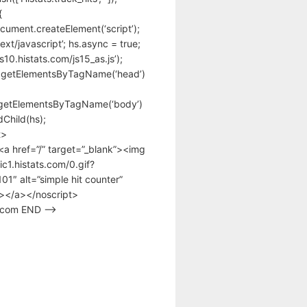
{
cument.createElement(‘script’);
text/javascript’; hs.async = true;
/s10.histats.com/js15_as.js’);
.getElementsByTagName(‘head’)
getElementsByTagName(‘body’)
Child(hs);
t>
<a href=”/” target=”_blank”><img
tic1.histats.com/0.gif?
1″ alt=”simple hit counter”
></a></noscript>
s.com END –>