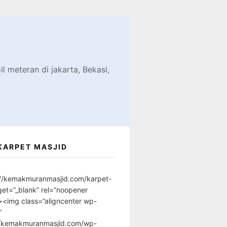
d
l meteran di jakarta, Bekasi,
KARPET MASJID
://kemakmuranmasjid.com/karpet-
get=”_blank” rel=”noopener
”><img class=”aligncenter wp-
″
//kemakmuranmasjid.com/wp-