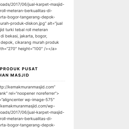
loads/2017/06/jual-karpet-masjid-
-roll-meteran-berkualitas-di-
arta-bogor-tangerang-depok-
urah-produk-diskon.jpg” alt=”jual
id turki tebal roll meteran
 di bekasi, jakarta, bogor,
 depok, cikarang murah produk
dth=”270″ height=”100″ /></a>
 PRODUK PUSAT
HAN MASJID
ttp://kemakmuranmasjid.com”
ank” rel=”noopener noreferrer”>
=”aligncenter wp-image-575″
//kemakmuranmasjid.com/wp-
loads/2017/06/jual-karpet-masjid-
-roll-meteran-berkualitas-di-
arta-bogor-tangerang-depok-