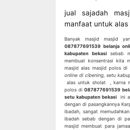
jual sajadah ma
manfaat untuk alas
Banyak masjid masjid ya
087877691539 belanja onlin
kabupaten bekasi
sebab me
membuat konsentrasi kita m
masjid alas masjid polos di
online di cibening, setu kabu
alas untuk sholat , karna 
polos di
087877691539 belanj
setu kabupaten bekasi
ini a
dengan di pasangkannya Karp
ibadah, sangat memudahkan
ibadah sebab dengan di pa
masjid membuat para jamaa