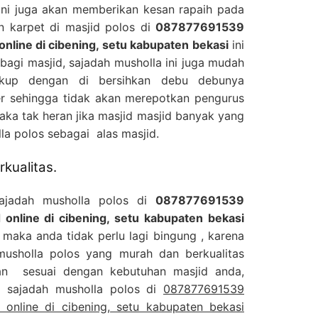
ini juga akan memberikan kesan rapaih pada
n karpet di masjid polos di
087877691539
 online di cibening, setu kabupaten bekasi
ini
agi masjid, sajadah musholla ini juga mudah
ukup dengan di bersihkan debu debunya
 sehingga tidak akan merepotkan pengurus
aka tak heran jika masjid masjid banyak yang
a polos sebagai alas masjid.
kualitas.
sajadah musholla polos di
087877691539
d online di cibening, setu kabupaten bekasi
maka anda tidak perlu lagi bingung , karena
 musholla polos yang murah dan berkualitas
an sesuai dengan kebutuhan masjid anda,
al sajadah musholla polos di
087877691539
d online di cibening, setu kabupaten bekasi