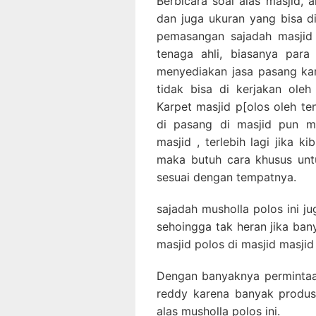
Berbicara soal alas masjid, a
dan juga ukuran yang bisa d
pemasangan sajadah masjid 
tenaga ahli, biasanya para
menyediakan jasa pasang ka
tidak bisa di kerjakan ole
Karpet masjid p[olos oleh te
di pasang di masjid pun m
masjid , terlebih lagi jika k
maka butuh cara khusus unt
sesuai dengan tempatnya.
sajadah musholla polos ini j
sehoingga tak heran jika ba
masjid polos di masjid masjid
Dengan banyaknya permintaan
reddy karena banyak produs
alas musholla polos ini.