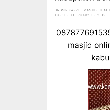
GROSIR KARPET MASJID
,
JUAL 
TURKI
·
FEBRUARY 16, 2019
087877691539 
masjid onli
kabu