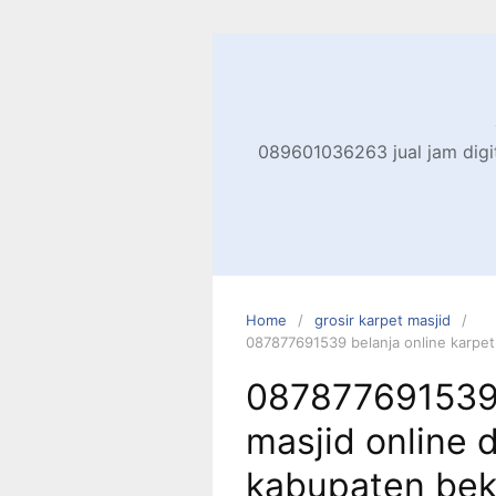
Skip
to
content
089601036263 jual jam digita
Home
grosir karpet masjid
087877691539 belanja online karpet 
087877691539 
masjid online d
kabupaten bek