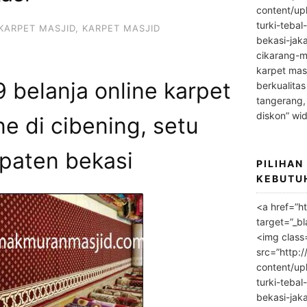
content/up
turki-tebal
KARPET MASJID
,
KARPET MASJID
bekasi-jak
cikarang-m
karpet masj
belanja online karpet
berkualitas
tangerang,
diskon” wi
ne di cibening, setu
paten bekasi
PILIHAN
KEBUTU
<a href=”h
target=”_bl
<img class
src=”http:
content/up
turki-tebal
bekasi-jak