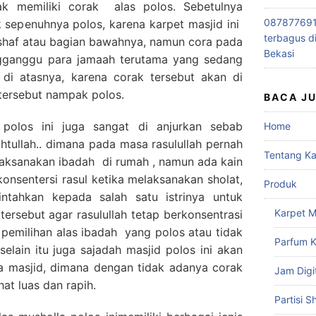
dak memiliki corak alas polos. Sebetulnya
0878776915
ak sepenuhnya polos, karena karpet masjid ini
terbagus d
e shaf atau bagian bawahnya, namun cora pada
Bekasi
engganggu para jamaah terutama yang sedang
 di atasnya, karena corak tersebut akan di
 tersebut nampak polos.
BACA J
polos ini juga sangat di anjurkan sebab
Home
tullah.. dimana pada masa rasulullah pernah
Tentang K
laksanakan ibadah di rumah , namun ada kain
nsentersi rasul ketika melaksanakan sholat,
Produk
ntahkan kepada salah satu istrinya untuk
Karpet M
tersebut agar rasulullah tetap berkonsentrasi
b pemilihan alas ibadah yang polos atau tidak
Parfum K
selain itu juga sajadah masjid polos ini akan
 masjid, dimana dengan tidak adanya corak
Jam Digi
at luas dan rapih.
Partisi S