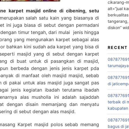
cikarang-m
alt=”jual ka
e karpet masjid online di cibening, setu
berkualitas
erupakan salah satu kain yang biasanya di
tangerang,
et ini juga biasa di sebut dengan permadani
diskon” wi
k dengan timur tengah, dari mulai jenis hingga
orang yang mengunakan karpet sebagai alas
tor bahkan kini sudah ada karpet yang bisa di
RECENT
seperti masjid yang di sebut dengan karpet
0878776915
mang di buat untuk di pasangkan di masjid,
tarumajaya
 pun berbeda dengan jenis jenis karpet pda
banyak di manfaat oleh masjid masjid, sebab
087877691
n di pakai untuk alas masjid juga sangat pas
di jaticemp
agai jenis kegiatan ibadah terutama ibadah
087877691
narnya alas musholla ini adalah sajaddah
terbaik di
buat dengan disain memanjang dan menyatu
kabupaten 
sering di sebut dengan alas masjid.
0878776915
masang Karpet masjid polos sebab memang
bagus di ja