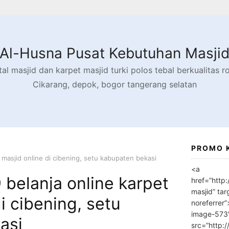
Al-Husna Pusat Kebutuhan Masji
l masjid dan karpet masjid turki polos tebal berkualitas rol
Cikarang, depok, bogor tangerang selatan
PROMO 
masjid online di cibening, setu kabupaten bekasi
<a
belanja online karpet
href=”http
masjid” tar
i cibening, setu
noreferrer
image-573
asi
src=”http: