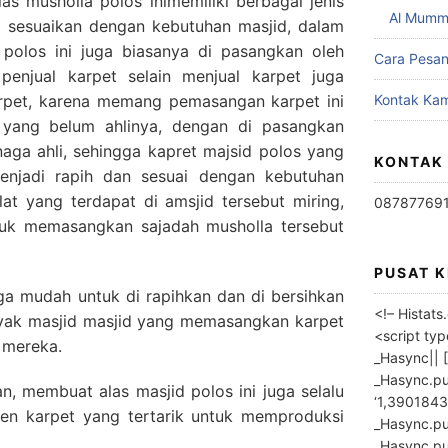
las musholla polos inimemiliki berbagai jenis
Al Mumm
i sesuaikan dengan kebutuhan masjid, dalam
polos ini juga biasanya di pasangkan oleh
Cara Pesa
 penjual karpet selain menjual karpet juga
rpet, karena memang pemasangan karpet ini
Kontak Kam
h yang belum ahlinya, dengan di pasangkan
naga ahli, sehingga kapret majsid polos yang
KONTAK
enjadi rapih dan sesuai dengan kebutuhan
iblat yang terdapat di amsjid tersebut miring,
08787769
uk memasangkan sajadah musholla tersebut
PUSAT 
uga mudah untuk di rapihkan dan di bersihkan
<!– Histat
nyak masjid masjid yang memasangkan karpet
<script ty
 mereka.
_Hasync|| [
_Hasync.pus
, membuat alas masjid polos ini juga selalu
‘1,3901843
en karpet yang tertarik untuk memproduksi
_Hasync.push
_Hasync.push