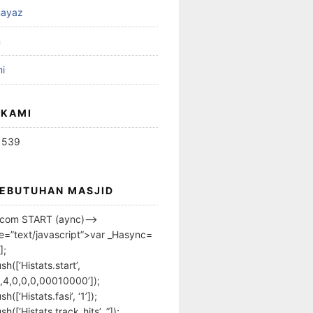
ayaz
n
i
 KAMI
1539
KEBUTUHAN MASJID
s.com START (aync)–>
pe=”text/javascript”>var _Hasync=
];
h([‘Histats.start’,
,4,0,0,0,00010000’]);
([‘Histats.fasi’, ‘1’]);
([‘Histats.track_hits’, ”]);