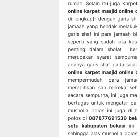
rumah. Selain itu juga Karp
online karpet masjid online 
di lengkap[I dengan garis s
jamaah yang hendak melakuk
garis shaf ini para jamaah
seperti yang sudah kita ke
penting dalam sholat ber
merupakan syarat sempurn
adanya garis shaf pada saja
online karpet masjid online 
mempermudah para jamaa
merapihkan sah mereka se
secara sempurna, ini juga 
bertugas untuk mengatur pa
musholla polos ini juga di
polos di
087877691539 belanj
setu kabupaten bekasi
ini 
sehingga alas musholla polo