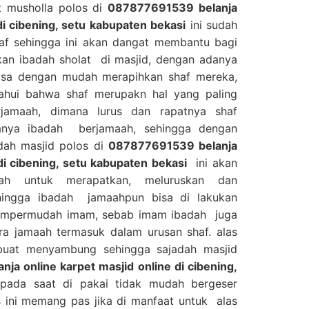
et musholla polos di
087877691539 belanja
di cibening, setu kabupaten bekasi
ini sudah
haf sehingga ini akan dangat membantu bagi
an ibadah sholat di masjid, dengan adanya
 bisa dengan mudah merapihkan shaf mereka,
tahui bahwa shaf merupakn hal yang paling
jamaah, dimana lurus dan rapatnya shaf
anya ibadah berjamaah, sehingga dengan
dah masjid polos di
087877691539 belanja
di cibening, setu kabupaten bekasi
ini akan
h untuk merapatkan, meluruskan dan
hingga ibadah jamaahpun bisa di lakukan
mempermudah imam, sebab imam ibadah juga
ra jamaah termasuk dalam urusan shaf. alas
 buat menyambung sehingga sajadah masjid
a online karpet masjid online di cibening,
pada saat di pakai tidak mudah bergeser
s ini memang pas jika di manfaat untuk alas