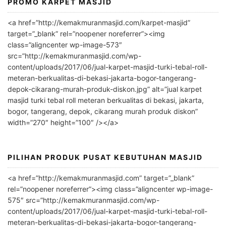
PROMO KARPET MASJID
A
l
<a href=”http://kemakmuranmasjid.com/karpet-masjid”
t
target=”_blank” rel=”noopener noreferrer”><img
e
class=”aligncenter wp-image-573″
r
src=”http://kemakmuranmasjid.com/wp-
n
content/uploads/2017/06/jual-karpet-masjid-turki-tebal-roll-
meteran-berkualitas-di-bekasi-jakarta-bogor-tangerang-
a
depok-cikarang-murah-produk-diskon.jpg” alt=”jual karpet
t
masjid turki tebal roll meteran berkualitas di bekasi, jakarta,
i
bogor, tangerang, depok, cikarang murah produk diskon”
v
width=”270″ height=”100″ /></a>
e
:
PILIHAN PRODUK PUSAT KEBUTUHAN MASJID
<a href=”http://kemakmuranmasjid.com” target=”_blank”
rel=”noopener noreferrer”><img class=”aligncenter wp-image-
575″ src=”http://kemakmuranmasjid.com/wp-
content/uploads/2017/06/jual-karpet-masjid-turki-tebal-roll-
meteran-berkualitas-di-bekasi-jakarta-bogor-tangerang-