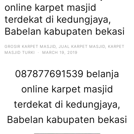
online karpet masjid
terdekat di kedungjaya,
Babelan kabupaten bekasi
GROSIR KARPET MASJID
,
JUAL KARPET MASJID
,
KARPET
MASJID TURKI
·
MARCH 19, 2019
087877691539 belanja
online karpet masjid
terdekat di kedungjaya,
Babelan kabupaten bekasi