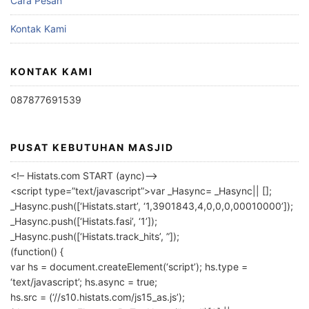
Cara Pesan
Kontak Kami
KONTAK KAMI
087877691539
PUSAT KEBUTUHAN MASJID
<!– Histats.com START (aync)–>
<script type=”text/javascript”>var _Hasync= _Hasync|| [];
_Hasync.push([‘Histats.start’, ‘1,3901843,4,0,0,0,00010000’]);
_Hasync.push([‘Histats.fasi’, ‘1’]);
_Hasync.push([‘Histats.track_hits’, ”]);
(function() {
var hs = document.createElement(‘script’); hs.type =
‘text/javascript’; hs.async = true;
hs.src = (‘//s10.histats.com/js15_as.js’);