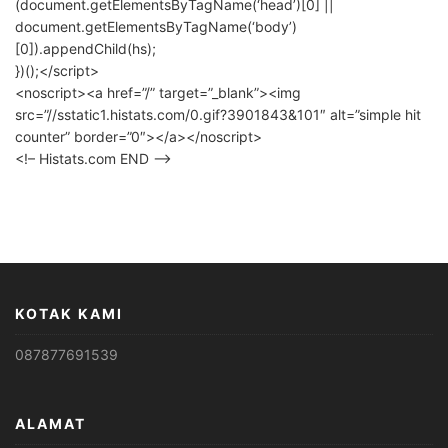
(document.getElementsByTagName(‘head’)[0] ||
document.getElementsByTagName(‘body’)
[0]).appendChild(hs);
})();</script>
<noscript><a href=”/” target=”_blank”><img
src=”//sstatic1.histats.com/0.gif?3901843&101″ alt=”simple hit
counter” border=”0″></a></noscript>
<!– Histats.com END –>
KOTAK KAMI
087877691539
ALAMAT