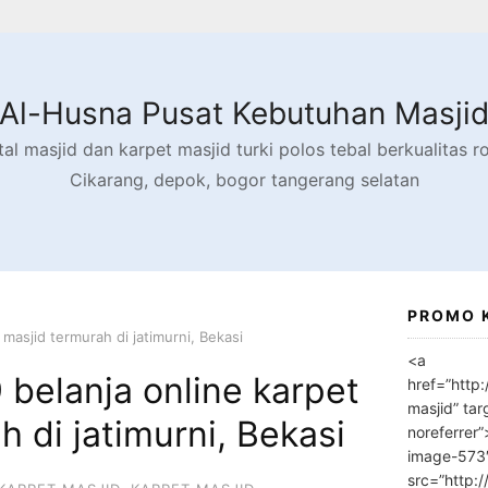
Al-Husna Pusat Kebutuhan Masji
l masjid dan karpet masjid turki polos tebal berkualitas rol
Cikarang, depok, bogor tangerang selatan
PROMO 
masjid termurah di jatimurni, Bekasi
<a
belanja online karpet
href=”http
masjid” tar
h di jatimurni, Bekasi
noreferrer
image-573
src=”http: