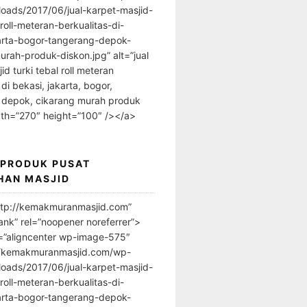
loads/2017/06/jual-karpet-masjid-
-roll-meteran-berkualitas-di-
arta-bogor-tangerang-depok-
urah-produk-diskon.jpg” alt=”jual
id turki tebal roll meteran
 di bekasi, jakarta, bogor,
 depok, cikarang murah produk
dth=”270″ height=”100″ /></a>
 PRODUK PUSAT
HAN MASJID
ttp://kemakmuranmasjid.com”
ank” rel=”noopener noreferrer”>
=”aligncenter wp-image-575″
//kemakmuranmasjid.com/wp-
loads/2017/06/jual-karpet-masjid-
-roll-meteran-berkualitas-di-
arta-bogor-tangerang-depok-