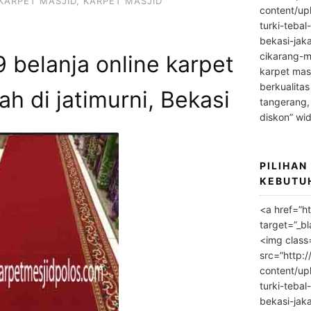
KARPET MASJID
,
KARPET MASJID
content/up
turki-tebal
bekasi-jak
cikarang-m
belanja online karpet
karpet masj
berkualitas
h di jatimurni, Bekasi
tangerang,
diskon” wi
PILIHAN
KEBUTU
<a href=”h
target=”_bl
<img class
src=”http:
content/up
turki-tebal
bekasi-jak