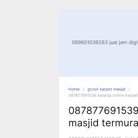
Skip
to
content
089601036263 jual jam digita
Home
grosir karpet masjid
087877691539 belanja online karpet 
087877691539 
masjid termura