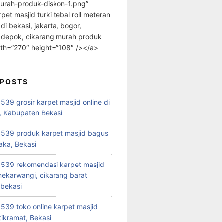
urah-produk-diskon-1.png”
rpet masjid turki tebal roll meteran
 di bekasi, jakarta, bogor,
 depok, cikarang murah produk
dth=”270″ height=”108″ /></a>
 POSTS
39 grosir karpet masjid online di
, Kabupaten Bekasi
539 produk karpet masjid bagus
aka, Bekasi
539 rekomendasi karpet masjid
 mekarwangi, cikarang barat
bekasi
39 toko online karpet masjid
tikramat, Bekasi