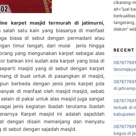
cikarang-m
alt=”jual ka
berkualitas
tangerang,
ne karpet masjid termurah di jatimurni,
diskon” wi
salah satu kain yang biasanya di manfaat
juga biasa di sebut dengan permadani atau
engan timur tengah, dari mulai jenis hingga
RECENT
orang yang mengunakan karpet sebagai alas
tor bahkan kini sudah ada karpet yang bisa di
0878776915
seperti masjid yang di sebut dengan karpet
tarumajaya
emang di buat untuk di pasangkan di masjid,
087877691
 pun berbeda dengan jenis jenis karpet pda
di jaticemp
banyak di manfaat oleh masjid masjid, sebab
selain di pakai untuk alas masjid juga sangat
087877691
bagai jenis kegiatan ibadah terutama ibadah
terbaik di
narnya Karpet masjid ini adalah sajaddah
kabupaten 
buat dengan disain memanjang dan menyatu
0878776915
ng di sebut dengan sajadah masjid.
bagus di ja