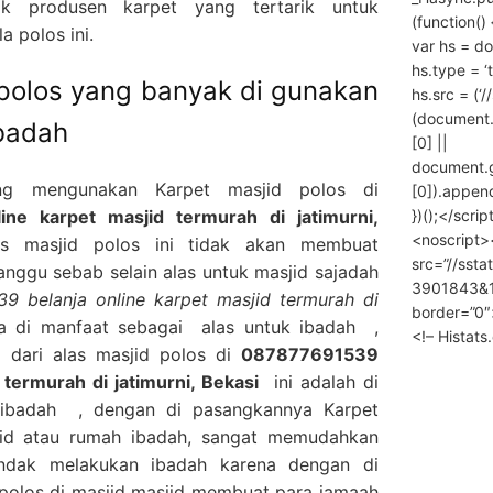
k produsen karpet yang tertarik untuk
(function() 
 polos ini.
var hs = do
hs.type = ‘
 polos yang banyak di gunakan
hs.src = (‘/
(document
ibadah
[0] ||
document.
ng mengunakan Karpet masjid polos di
[0]).append
})();</scrip
ne karpet masjid termurah di jatimurni,
<noscript>
 masjid polos ini tidak akan membuat
src=”//ssta
ganggu sebab selain alas untuk masjid sajadah
3901843&10
9 belanja online karpet masjid termurah di
border=”0″
sa di manfaat sebagai alas untuk ibadah ,
<!– Histat
 dari alas masjid polos di
087877691539
 termurah di jatimurni, Bekasi
ini adalah di
 ibadah , dengan di pasangkannya Karpet
jid atau rumah ibadah, sangat memudahkan
ndak melakukan ibadah karena dengan di
polos di masjid masjid membuat para jamaah