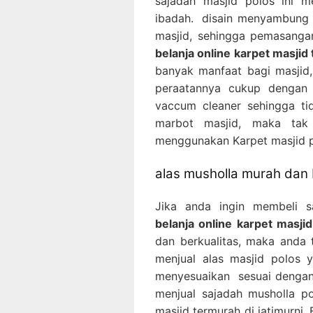
sajadah masjid polos ini 
ibadah. disain menyambung 
masjid, sehingga pemasanga
belanja online karpet masjid 
banyak manfaat bagi masjid,
peraatannya cukup dengan
vaccum cleaner sehingga ti
marbot masjid, maka tak
menggunakan Karpet masjid p
alas musholla murah dan 
Jika anda ingin membeli 
belanja online karpet masjid
dan berkualitas, maka anda t
menjual alas masjid polos 
menyesuaikan sesuai dengan 
menjual sajadah musholla p
masjid termurah di jatimurni, 