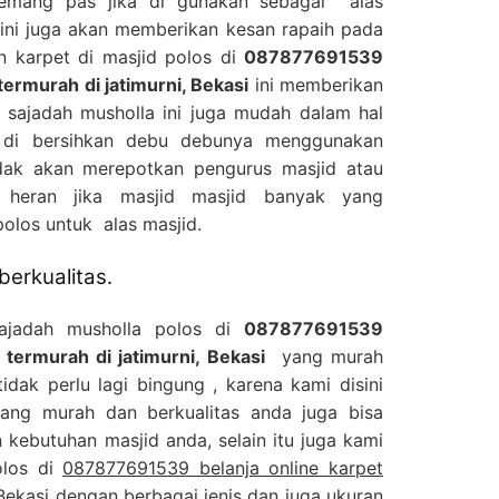
memang pas jika di gunakan sebagai alas
ini juga akan memberikan kesan rapaih pada
n karpet di masjid polos di
087877691539
termurah di jatimurni, Bekasi
ini memberikan
 sajadah musholla ini juga mudah dalam hal
 di bersihkan debu debunya menggunakan
dak akan merepotkan pengurus masjid atau
 heran jika masjid masjid banyak yang
olos untuk alas masjid.
berkualitas.
sajadah musholla polos di
087877691539
 termurah di jatimurni, Bekasi
yang murah
idak perlu lagi bingung , karena kami disini
yang murah dan berkualitas anda juga bisa
kebutuhan masjid anda, selain itu juga kami
olos di
087877691539 belanja online karpet
Bekasi
dengan berbagai jenis dan juga ukuran