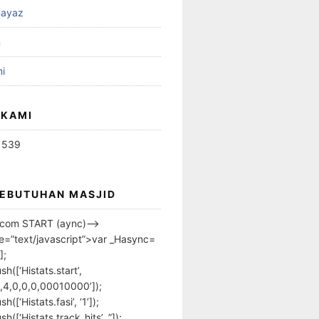
ayaz
n
i
 KAMI
1539
KEBUTUHAN MASJID
s.com START (aync)–>
pe=”text/javascript”>var _Hasync=
];
h([‘Histats.start’,
,4,0,0,0,00010000’]);
([‘Histats.fasi’, ‘1’]);
([‘Histats.track_hits’, ”]);