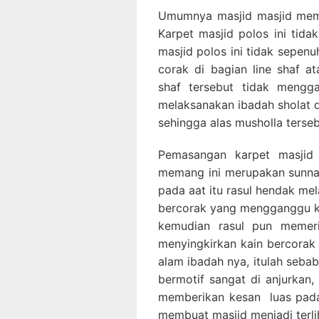
Umumnya masjid masjid mem
Karpet masjid polos ini tida
masjid polos ini tidak sepenu
corak di bagian line shaf 
shaf tersebut tidak meng
melaksanakan ibadah sholat d
sehingga alas musholla terse
Pemasangan karpet masjid 
memang ini merupakan sunnah
pada aat itu rasul hendak me
bercorak yang mengganggu ko
kemudian rasul pun memeri
menyingkirkan kain bercorak 
alam ibadah nya, itulah seba
bermotif sangat di anjurkan, 
memberikan kesan luas pada
membuat masjid menjadi terlih