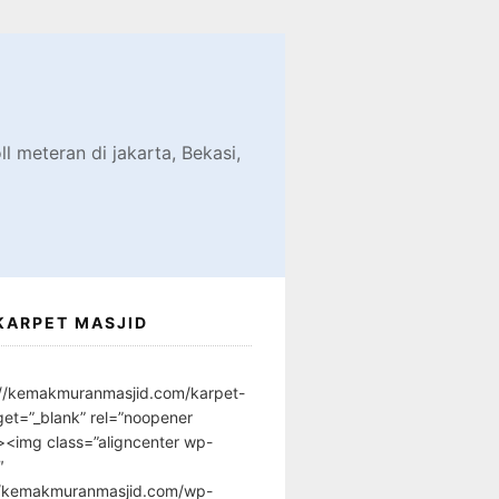
d
l meteran di jakarta, Bekasi,
KARPET MASJID
://kemakmuranmasjid.com/karpet-
get=”_blank” rel=”noopener
”><img class=”aligncenter wp-
″
//kemakmuranmasjid.com/wp-