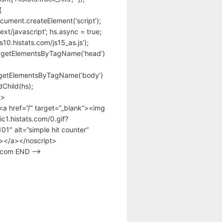
{
cument.createElement(‘script’);
text/javascript’; hs.async = true;
/s10.histats.com/js15_as.js’);
.getElementsByTagName(‘head’)
getElementsByTagName(‘body’)
Child(hs);
t>
<a href=”/” target=”_blank”><img
tic1.histats.com/0.gif?
1″ alt=”simple hit counter”
></a></noscript>
s.com END –>