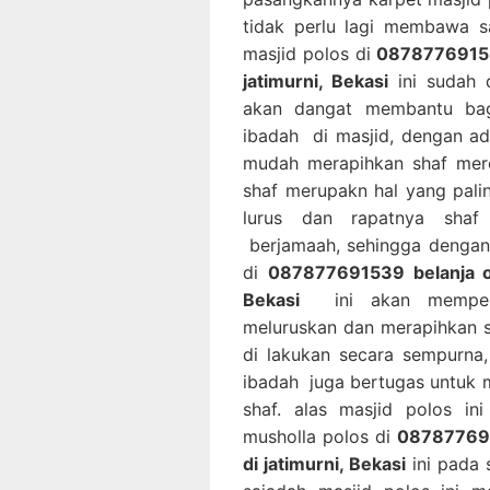
tidak perlu lagi membawa sa
masjid polos di
087877691539
jatimurni, Bekasi
ini sudah d
akan dangat membantu bag
ibadah di masjid, dengan ad
mudah merapihkan shaf mere
shaf merupakn hal yang pal
lurus dan rapatnya shaf
berjamaah, sehingga dengan 
di
087877691539 belanja on
Bekasi
ini akan memperm
meluruskan dan merapihkan 
di lakukan secara sempurna
ibadah juga bertugas untuk 
shaf. alas masjid polos i
musholla polos di
087877691
di jatimurni, Bekasi
ini pada 