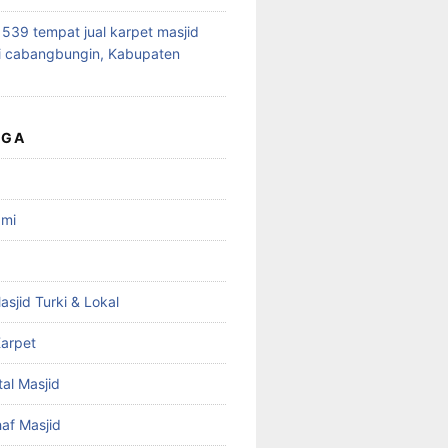
39 tempat jual karpet masjid
i cabangbungin, Kabupaten
UGA
ami
asjid Turki & Lokal
arpet
tal Masjid
haf Masjid