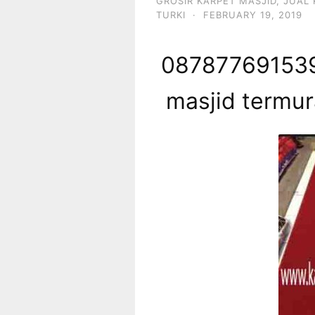
GROSIR KARPET MASJID
,
JUAL 
TURKI
·
FEBRUARY 19, 2019
087877691539 
masjid termura