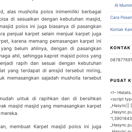
Al Mumm
d, alas musholla polos inimemiliki berbagai
Cara Pesa
bisa di sesuaikan dengan kebutuhan masjid,
asjid polos ini juga biasanya di pasangkan
Kontak Kam
ara penjual karpet selain menjual karpet juga
rpet, karena memang pemasangan karpet ini
KONTAK
h yang belum ahlinya, dengan di pasangkan
enaga ahli, sehingga kapret majsid polos yang
08787769
enjadi rapih dan sesuai dengan kebutuhan
iblat yang terdapat di amsjid tersebut miring,
uk memasangkan sajadah musholla tersebut
PUSAT 
<!– Histat
 mudah untuk di rapihkan dan di bersihkan
<script ty
_Hasync|| [
nyak masjid masjid yang memasangkan karpet
_Hasync.pus
 mereka.
‘1,3901843
_Hasync.push
an, membuat Karpet masjid polos ini juga
_Hasync.push