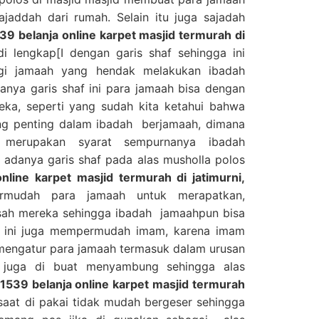
jaddah dari rumah. Selain itu juga sajadah
 belanja online karpet masjid termurah di
i lengkap[I dengan garis shaf sehingga ini
i jamaah yang hendak melakukan ibadah
anya garis shaf ini para jamaah bisa dengan
ka, seperti yang sudah kita ketahui bahwa
ing penting dalam ibadah berjamaah, dimana
 merupakan syarat sempurnanya ibadah
adanya garis shaf pada alas musholla polos
line karpet masjid termurah di jatimurni,
udah para jamaah untuk merapatkan,
sah mereka sehingga ibadah jamaahpun bisa
, ini juga mempermudah imam, karena imam
mengatur para jamaah termasuk dalam urusan
ni juga di buat menyambung sehingga alas
539 belanja online karpet masjid termurah
saat di pakai tidak mudah bergeser sehingga