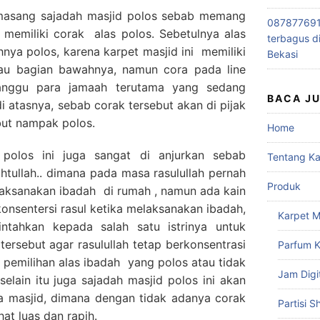
asang sajadah masjid polos sebab memang
0878776915
k memiliki corak alas polos. Sebetulnya alas
terbagus d
hnya polos, karena karpet masjid ini memiliki
Bekasi
atau bagian bawahnya, namun cora pada line
ganggu para jamaah terutama yang sedang
BACA J
i atasnya, sebab corak tersebut akan di pijak
but nampak polos.
Home
polos ini juga sangat di anjurkan sebab
Tentang K
tullah.. dimana pada masa rasulullah pernah
Produk
laksanakan ibadah di rumah , namun ada kain
nsentersi rasul ketika melaksanakan ibadah,
Karpet M
ntahkan kepada salah satu istrinya untuk
tersebut agar rasulullah tetap berkonsentrasi
Parfum K
b pemilihan alas ibadah yang polos atau tidak
Jam Digi
selain itu juga sajadah masjid polos ini akan
 masjid, dimana dengan tidak adanya corak
Partisi S
at luas dan rapih.