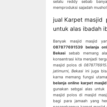
selalu reddy sebab banya
memproduksi sajadah musholla
jual Karpet masjid
untuk alas ibadah 
Banyak masjid masjid ya
087877691539 belanja onli
Bekasi
sebab memang alas
konsentrasi kita menjadi ter
masjid polos di
08787769153
jatimurni, Bekasi
ini juga bi
karna memang fungsi utama
belanja online karpet masjid
gunakan sebgai alas untuk
masjid polos di masjid mas
bagi para jamaah yang he
pasangkannya karpet masjid 