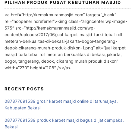
PILIHAN PRODUK PUSAT KEBUTUHAN MASJID
<a href=”http://kemakmuranmasjid.com” target=”_blank”
rel=”noopener noreferrer”><img class=”aligncenter wp-image-
575″ src=”http://kemakmuranmasjid.com/wp-
content/uploads/2017/06/jual-karpet-masjid-turki-tebal-roll-
meteran-berkualitas-di-bekasi-jakarta-bogor-tangerang-
depok-cikarang-murah-produk-diskon-1.png” alt=”jual karpet
masjid turki tebal roll meteran berkualitas di bekasi, jakarta,
bogor, tangerang, depok, cikarang murah produk diskon”
width=”270″ height=”108″ /></a>
RECENT POSTS
087877691539 grosir karpet masjid online di tarumajaya,
Kabupaten Bekasi
087877691539 produk karpet masjid bagus di jaticempaka,
Bekasi