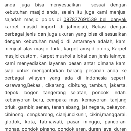
anda juga bisa menyesuaikan sesuai dengan
kebutuhan masjid anda, selain itu juga kami menjual
sajadah masjid polos di
087877691539 beli banyak
karpet masjid import di jatimelati, Bekasi
dengan
berbagai jenis dan juga ukuran yang bisa di sesuaikan
dengan kebutuhan masjid di antaranya adalah, kami
menjual alas masjid turki, karpet amsjid polos, Karpet
masjid custom, Karpet musholla lokal dan jenis lainnya,
kami menyediakan layanan pesan antar dimana kami
siap untuk mengantarkan barang pesanan anda ke
berbagai wilayah yang ada di indonesia seperti
karawang,Bekasi, cikarang, cibitung, tambun, jakarta,
depok, bogor, tangerang selatan, poncok indah,
kebanyoran baru, cempaka mas, kemayoran, tanjung
priuk, gambir, senen, tanah abang, jatinegara, pekayon,
cibinong, cengkareng, cianjur,cikunir, cikini,manggarai,
glodok, kota, fatmawati, pasar minggu, pancoran,
monas, pondok pinang, pondok aren, duren jaya, duren