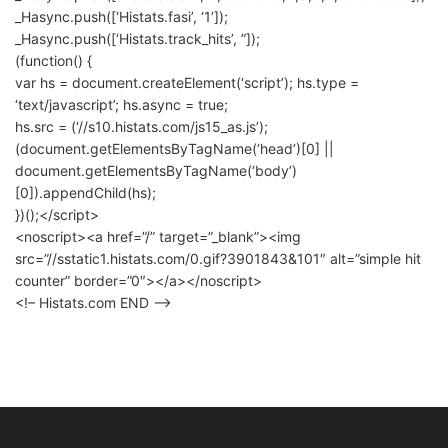
_Hasync.push([‘Histats.fasi’, ‘1’]);
_Hasync.push([‘Histats.track_hits’, ”]);
(function() {
var hs = document.createElement(‘script’); hs.type =
‘text/javascript’; hs.async = true;
hs.src = (‘//s10.histats.com/js15_as.js’);
(document.getElementsByTagName(‘head’)[0] ||
document.getElementsByTagName(‘body’)
[0]).appendChild(hs);
})();</script>
<noscript><a href=”/” target=”_blank”><img
src=”//sstatic1.histats.com/0.gif?3901843&101″ alt=”simple hit
counter” border=”0″></a></noscript>
<!– Histats.com END –>