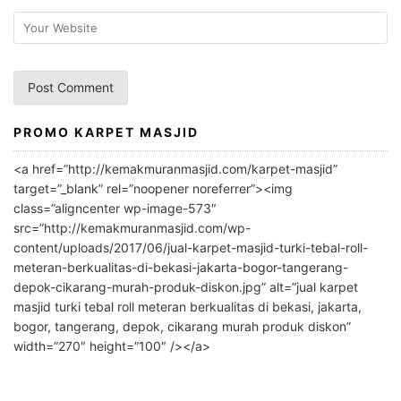
PROMO KARPET MASJID
A
l
<a href=”http://kemakmuranmasjid.com/karpet-masjid”
t
target=”_blank” rel=”noopener noreferrer”><img
e
class=”aligncenter wp-image-573″
r
src=”http://kemakmuranmasjid.com/wp-
n
content/uploads/2017/06/jual-karpet-masjid-turki-tebal-roll-
meteran-berkualitas-di-bekasi-jakarta-bogor-tangerang-
a
depok-cikarang-murah-produk-diskon.jpg” alt=”jual karpet
t
masjid turki tebal roll meteran berkualitas di bekasi, jakarta,
i
bogor, tangerang, depok, cikarang murah produk diskon”
v
width=”270″ height=”100″ /></a>
e
: