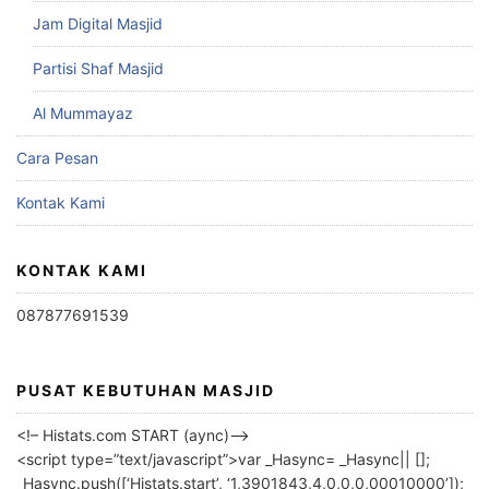
Jam Digital Masjid
Partisi Shaf Masjid
Al Mummayaz
Cara Pesan
Kontak Kami
KONTAK KAMI
087877691539
PUSAT KEBUTUHAN MASJID
<!– Histats.com START (aync)–>
<script type=”text/javascript”>var _Hasync= _Hasync|| [];
_Hasync.push([‘Histats.start’, ‘1,3901843,4,0,0,0,00010000’]);