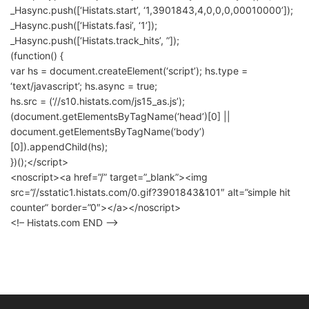
_Hasync.push([‘Histats.start’, ‘1,3901843,4,0,0,0,00010000’]);
_Hasync.push([‘Histats.fasi’, ‘1’]);
_Hasync.push([‘Histats.track_hits’, ”]);
(function() {
var hs = document.createElement(‘script’); hs.type =
‘text/javascript’; hs.async = true;
hs.src = (‘//s10.histats.com/js15_as.js’);
(document.getElementsByTagName(‘head’)[0] ||
document.getElementsByTagName(‘body’)
[0]).appendChild(hs);
})();</script>
<noscript><a href=”/” target=”_blank”><img
src=”//sstatic1.histats.com/0.gif?3901843&101″ alt=”simple hit
counter” border=”0″></a></noscript>
<!– Histats.com END –>