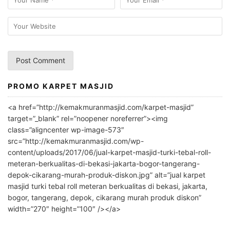
PROMO KARPET MASJID
A
l
<a href=”http://kemakmuranmasjid.com/karpet-masjid”
t
target=”_blank” rel=”noopener noreferrer”><img
e
class=”aligncenter wp-image-573″
r
src=”http://kemakmuranmasjid.com/wp-
n
content/uploads/2017/06/jual-karpet-masjid-turki-tebal-roll-
meteran-berkualitas-di-bekasi-jakarta-bogor-tangerang-
a
depok-cikarang-murah-produk-diskon.jpg” alt=”jual karpet
t
masjid turki tebal roll meteran berkualitas di bekasi, jakarta,
i
bogor, tangerang, depok, cikarang murah produk diskon”
v
width=”270″ height=”100″ /></a>
e
: