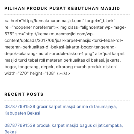
PILIHAN PRODUK PUSAT KEBUTUHAN MASJID
<a href=”http://kemakmuranmasjid.com” target=”_blank”
rel=”noopener noreferrer”><img class=”aligncenter wp-image-
575″ src=”http://kemakmuranmasjid.com/wp-
content/uploads/2017/06/jual-karpet-masjid-turki-tebal-roll-
meteran-berkualitas-di-bekasi-jakarta-bogor-tangerang-
depok-cikarang-murah-produk-diskon-1.png” alt=”jual karpet
masjid turki tebal roll meteran berkualitas di bekasi, jakarta,
bogor, tangerang, depok, cikarang murah produk diskon”
width=”270″ height=”108″ /></a>
RECENT POSTS
087877691539 grosir karpet masjid online di tarumajaya,
Kabupaten Bekasi
087877691539 produk karpet masjid bagus di jaticempaka,
Bekasi