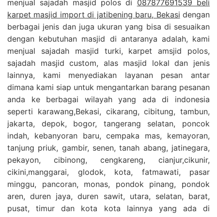
menjual sajadah masjid polos di
087877691539 beli
karpet masjid import di jatibening baru, Bekasi
dengan
berbagai jenis dan juga ukuran yang bisa di sesuaikan
dengan kebutuhan masjid di antaranya adalah, kami
menjual sajadah masjid turki, karpet amsjid polos,
sajadah masjid custom, alas masjid lokal dan jenis
lainnya, kami menyediakan layanan pesan antar
dimana kami siap untuk mengantarkan barang pesanan
anda ke berbagai wilayah yang ada di indonesia
seperti karawang,Bekasi, cikarang, cibitung, tambun,
jakarta, depok, bogor, tangerang selatan, poncok
indah, kebanyoran baru, cempaka mas, kemayoran,
tanjung priuk, gambir, senen, tanah abang, jatinegara,
pekayon, cibinong, cengkareng, cianjur,cikunir,
cikini,manggarai, glodok, kota, fatmawati, pasar
minggu, pancoran, monas, pondok pinang, pondok
aren, duren jaya, duren sawit, utara, selatan, barat,
pusat, timur dan kota kota lainnya yang ada di