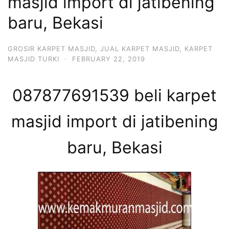
masjid import di jatibening
baru, Bekasi
GROSIR KARPET MASJID
,
JUAL KARPET MASJID
,
KARPET
MASJID TURKI
·
FEBRUARY 22, 2019
087877691539 beli karpet
masjid import di jatibening
baru, Bekasi