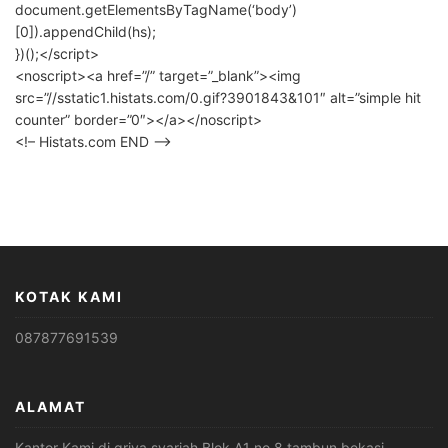
document.getElementsByTagName(‘body’)
[0]).appendChild(hs);
})();</script>
<noscript><a href=”/” target=”_blank”><img
src=”//sstatic1.histats.com/0.gif?3901843&101″ alt=”simple hit
counter” border=”0″></a></noscript>
<!– Histats.com END –>
KOTAK KAMI
087877691539
ALAMAT
Kantor Kami di griya syariah Blok A1 no 8 tambun bekasi