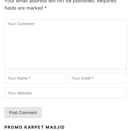
Your email address will not be published.
Required
fields are marked
*
PROMO KARPET MASJID
A