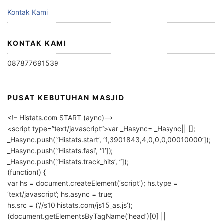
Kontak Kami
KONTAK KAMI
087877691539
PUSAT KEBUTUHAN MASJID
<!– Histats.com START (aync)–>
<script type=”text/javascript”>var _Hasync= _Hasync|| [];
_Hasync.push([‘Histats.start’, ‘1,3901843,4,0,0,0,00010000’]);
_Hasync.push([‘Histats.fasi’, ‘1’]);
_Hasync.push([‘Histats.track_hits’, ”]);
(function() {
var hs = document.createElement(‘script’); hs.type =
‘text/javascript’; hs.async = true;
hs.src = (‘//s10.histats.com/js15_as.js’);
(document.getElementsByTagName(‘head’)[0] ||