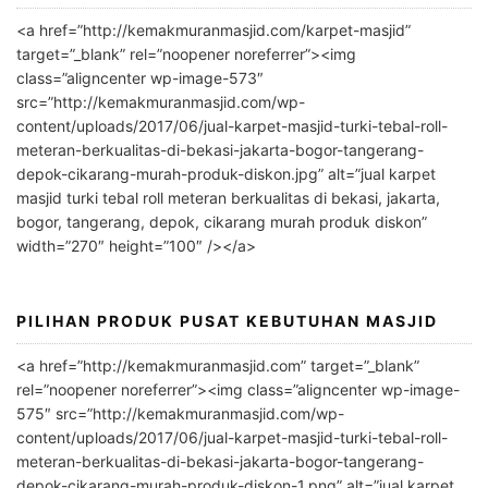
l
<a href=”http://kemakmuranmasjid.com/karpet-masjid”
t
target=”_blank” rel=”noopener noreferrer”><img
e
class=”aligncenter wp-image-573″
r
src=”http://kemakmuranmasjid.com/wp-
n
content/uploads/2017/06/jual-karpet-masjid-turki-tebal-roll-
meteran-berkualitas-di-bekasi-jakarta-bogor-tangerang-
a
depok-cikarang-murah-produk-diskon.jpg” alt=”jual karpet
t
masjid turki tebal roll meteran berkualitas di bekasi, jakarta,
i
bogor, tangerang, depok, cikarang murah produk diskon”
v
width=”270″ height=”100″ /></a>
e
:
PILIHAN PRODUK PUSAT KEBUTUHAN MASJID
<a href=”http://kemakmuranmasjid.com” target=”_blank”
rel=”noopener noreferrer”><img class=”aligncenter wp-image-
575″ src=”http://kemakmuranmasjid.com/wp-
content/uploads/2017/06/jual-karpet-masjid-turki-tebal-roll-
meteran-berkualitas-di-bekasi-jakarta-bogor-tangerang-
depok-cikarang-murah-produk-diskon-1.png” alt=”jual karpet