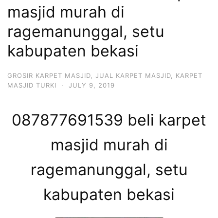
masjid murah di
ragemanunggal, setu
kabupaten bekasi
GROSIR KARPET MASJID
,
JUAL KARPET MASJID
,
KARPET
MASJID TURKI
·
JULY 9, 2019
087877691539 beli karpet
masjid murah di
ragemanunggal, setu
kabupaten bekasi