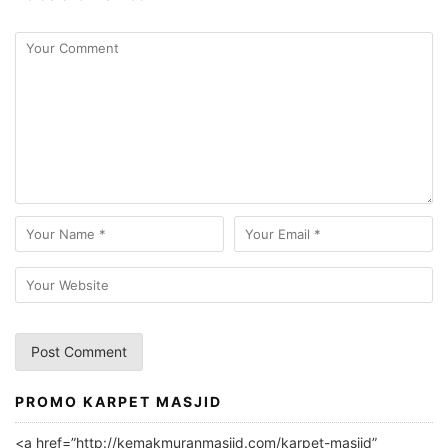
PROMO KARPET MASJID
A
l
<a href=”http://kemakmuranmasjid.com/karpet-masjid”