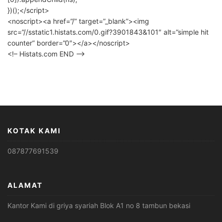
})();</script>
<noscript><a href=”/” target=”_blank”><img
src=”//sstatic1.histats.com/0.gif?3901843&101″ alt=”simple hit
counter” border=”0″></a></noscript>
<!– Histats.com END –>
KOTAK KAMI
087877691539
ALAMAT
Kantor Kami di griya syariah Blok A1 no 8 tambun bekasi