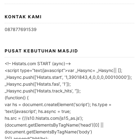
KONTAK KAMI
087877691539
PUSAT KEBUTUHAN MASJID
<!– Histats.com START (aync)–>
<script type=”text/javascript”>var _Hasync= _Hasync|| [];
_Hasync.push([‘Histats.start’, ‘1,3901843,4,0,0,0,00010000’]);
_Hasync.push([‘Histats.fasi’, ‘1’]);
_Hasync.push([‘Histats.track_hits’, ”]);
(function() {
var hs = document.createElement(‘script’); hs.type =
‘text/javascript’; hs.async = true;
hs.src = (‘//s10.histats.com/js15_as.js’);
(document.getElementsByTagName(‘head’)[0] ||
document.getElementsByTagName(‘body’)
[0]).appendChild(hs);