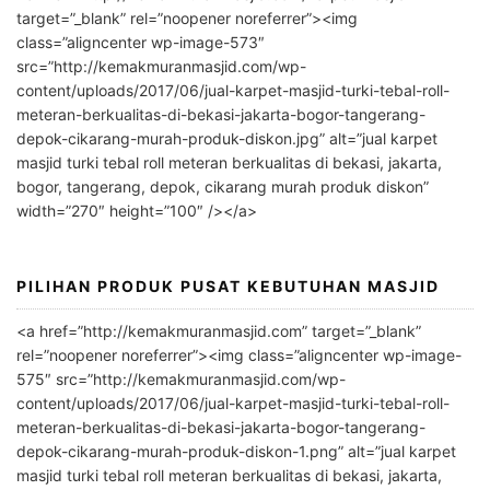
t
target=”_blank” rel=”noopener noreferrer”><img
e
class=”aligncenter wp-image-573″
r
src=”http://kemakmuranmasjid.com/wp-
n
content/uploads/2017/06/jual-karpet-masjid-turki-tebal-roll-
meteran-berkualitas-di-bekasi-jakarta-bogor-tangerang-
a
depok-cikarang-murah-produk-diskon.jpg” alt=”jual karpet
t
masjid turki tebal roll meteran berkualitas di bekasi, jakarta,
i
bogor, tangerang, depok, cikarang murah produk diskon”
v
width=”270″ height=”100″ /></a>
e
:
PILIHAN PRODUK PUSAT KEBUTUHAN MASJID
<a href=”http://kemakmuranmasjid.com” target=”_blank”
rel=”noopener noreferrer”><img class=”aligncenter wp-image-
575″ src=”http://kemakmuranmasjid.com/wp-
content/uploads/2017/06/jual-karpet-masjid-turki-tebal-roll-
meteran-berkualitas-di-bekasi-jakarta-bogor-tangerang-
depok-cikarang-murah-produk-diskon-1.png” alt=”jual karpet
masjid turki tebal roll meteran berkualitas di bekasi, jakarta,