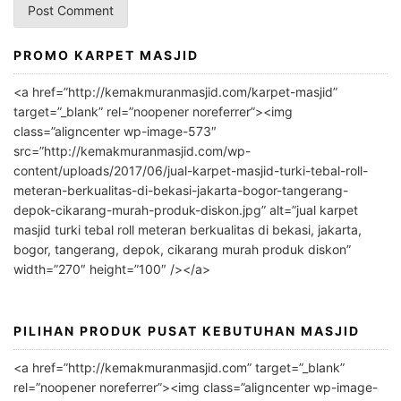
PROMO KARPET MASJID
A
l
<a href=”http://kemakmuranmasjid.com/karpet-masjid”
t
target=”_blank” rel=”noopener noreferrer”><img
e
class=”aligncenter wp-image-573″
r
src=”http://kemakmuranmasjid.com/wp-
n
content/uploads/2017/06/jual-karpet-masjid-turki-tebal-roll-
meteran-berkualitas-di-bekasi-jakarta-bogor-tangerang-
a
depok-cikarang-murah-produk-diskon.jpg” alt=”jual karpet
t
masjid turki tebal roll meteran berkualitas di bekasi, jakarta,
i
bogor, tangerang, depok, cikarang murah produk diskon”
v
width=”270″ height=”100″ /></a>
e
:
PILIHAN PRODUK PUSAT KEBUTUHAN MASJID
<a href=”http://kemakmuranmasjid.com” target=”_blank”
rel=”noopener noreferrer”><img class=”aligncenter wp-image-