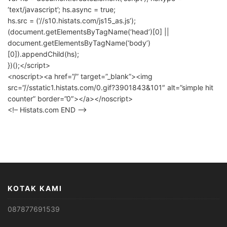
‘text/javascript’; hs.async = true;
hs.src = (‘//s10.histats.com/js15_as.js’);
(document.getElementsByTagName(‘head’)[0] ||
document.getElementsByTagName(‘body’)
[0]).appendChild(hs);
})();</script>
<noscript><a href=”/” target=”_blank”><img
src=”//sstatic1.histats.com/0.gif?3901843&101″ alt=”simple hit
counter” border=”0″></a></noscript>
<!– Histats.com END –>
KOTAK KAMI
087877691539