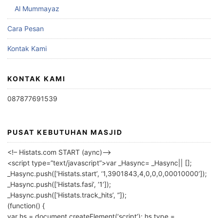
Al Mummayaz
Cara Pesan
Kontak Kami
KONTAK KAMI
087877691539
PUSAT KEBUTUHAN MASJID
<!– Histats.com START (aync)–>
<script type=”text/javascript”>var _Hasync= _Hasync|| [];
_Hasync.push([‘Histats.start’, ‘1,3901843,4,0,0,0,00010000’]);
_Hasync.push([‘Histats.fasi’, ‘1’]);
_Hasync.push([‘Histats.track_hits’, ”]);
(function() {
var hs = document.createElement(‘script’); hs.type =