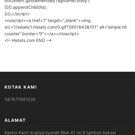
document.getElementsByTagName(‘body’)
[0]).appendChild(hs);
})();</script>
<noscript><a href=”/” target=”_blank”><img
src=”//sstatic1.histats.com/0.gif?3901843&101″ alt=”simple hit
counter” border=”0″></a></noscript>
<!– Histats.com END –>
KOTAK KAMI
087877691539
ALAMAT
Kantor Kami di griya syariah Blok A1 no 8 tambun bekasi