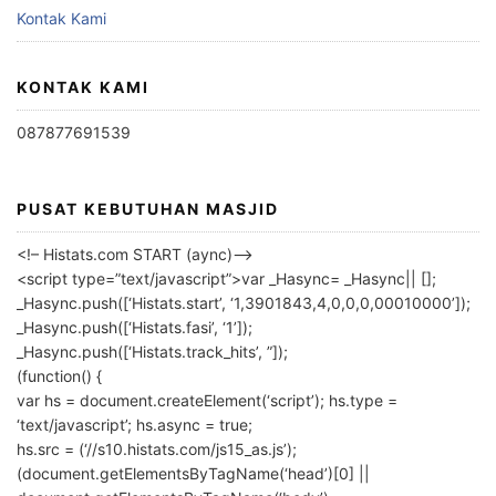
Kontak Kami
KONTAK KAMI
087877691539
PUSAT KEBUTUHAN MASJID
<!– Histats.com START (aync)–>
<script type=”text/javascript”>var _Hasync= _Hasync|| [];
_Hasync.push([‘Histats.start’, ‘1,3901843,4,0,0,0,00010000’]);
_Hasync.push([‘Histats.fasi’, ‘1’]);
_Hasync.push([‘Histats.track_hits’, ”]);
(function() {
var hs = document.createElement(‘script’); hs.type =
‘text/javascript’; hs.async = true;
hs.src = (‘//s10.histats.com/js15_as.js’);
(document.getElementsByTagName(‘head’)[0] ||