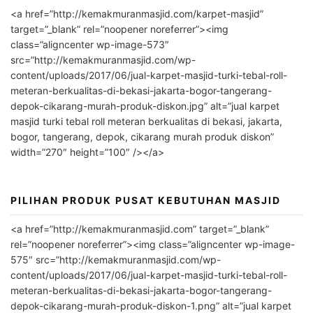
l
<a href=”http://kemakmuranmasjid.com/karpet-masjid”
t
target=”_blank” rel=”noopener noreferrer”><img
e
class=”aligncenter wp-image-573″
r
src=”http://kemakmuranmasjid.com/wp-
n
content/uploads/2017/06/jual-karpet-masjid-turki-tebal-roll-
meteran-berkualitas-di-bekasi-jakarta-bogor-tangerang-
a
depok-cikarang-murah-produk-diskon.jpg” alt=”jual karpet
t
masjid turki tebal roll meteran berkualitas di bekasi, jakarta,
i
bogor, tangerang, depok, cikarang murah produk diskon”
v
width=”270″ height=”100″ /></a>
e
:
PILIHAN PRODUK PUSAT KEBUTUHAN MASJID
<a href=”http://kemakmuranmasjid.com” target=”_blank”
rel=”noopener noreferrer”><img class=”aligncenter wp-image-
575″ src=”http://kemakmuranmasjid.com/wp-
content/uploads/2017/06/jual-karpet-masjid-turki-tebal-roll-
meteran-berkualitas-di-bekasi-jakarta-bogor-tangerang-
depok-cikarang-murah-produk-diskon-1.png” alt=”jual karpet