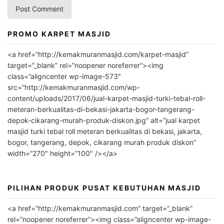
PROMO KARPET MASJID
A
l
<a href=”http://kemakmuranmasjid.com/karpet-masjid”
t
target=”_blank” rel=”noopener noreferrer”><img
e
class=”aligncenter wp-image-573″
r
src=”http://kemakmuranmasjid.com/wp-
n
content/uploads/2017/06/jual-karpet-masjid-turki-tebal-roll-
meteran-berkualitas-di-bekasi-jakarta-bogor-tangerang-
a
depok-cikarang-murah-produk-diskon.jpg” alt=”jual karpet
t
masjid turki tebal roll meteran berkualitas di bekasi, jakarta,
i
bogor, tangerang, depok, cikarang murah produk diskon”
v
width=”270″ height=”100″ /></a>
e
:
PILIHAN PRODUK PUSAT KEBUTUHAN MASJID
<a href=”http://kemakmuranmasjid.com” target=”_blank”
rel=”noopener noreferrer”><img class=”aligncenter wp-image-