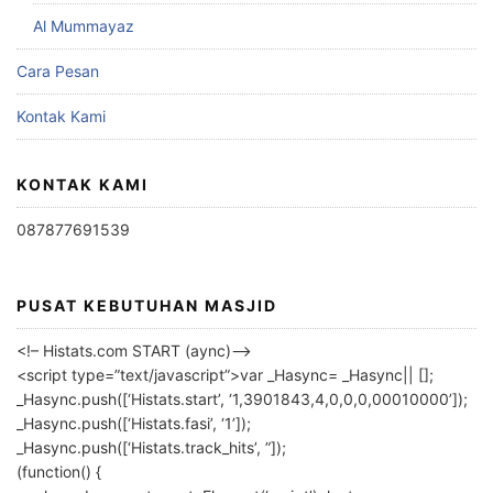
Al Mummayaz
Cara Pesan
Kontak Kami
KONTAK KAMI
087877691539
PUSAT KEBUTUHAN MASJID
<!– Histats.com START (aync)–>
<script type=”text/javascript”>var _Hasync= _Hasync|| [];
_Hasync.push([‘Histats.start’, ‘1,3901843,4,0,0,0,00010000’]);
_Hasync.push([‘Histats.fasi’, ‘1’]);
_Hasync.push([‘Histats.track_hits’, ”]);
(function() {