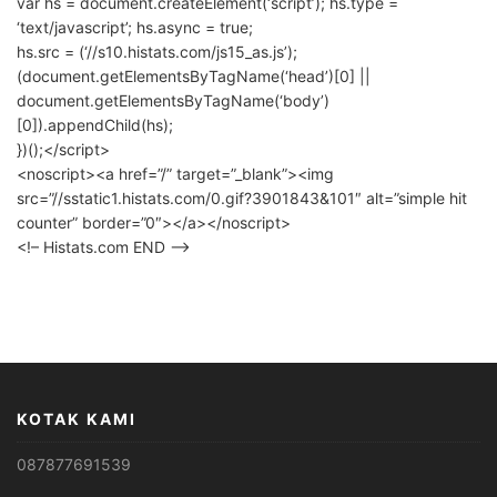
var hs = document.createElement(‘script’); hs.type =
‘text/javascript’; hs.async = true;
hs.src = (‘//s10.histats.com/js15_as.js’);
(document.getElementsByTagName(‘head’)[0] ||
document.getElementsByTagName(‘body’)
[0]).appendChild(hs);
})();</script>
<noscript><a href=”/” target=”_blank”><img
src=”//sstatic1.histats.com/0.gif?3901843&101″ alt=”simple hit
counter” border=”0″></a></noscript>
<!– Histats.com END –>
KOTAK KAMI
087877691539