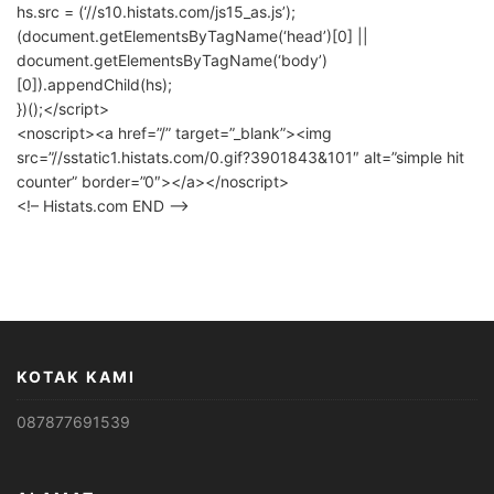
hs.src = (‘//s10.histats.com/js15_as.js’);
(document.getElementsByTagName(‘head’)[0] ||
document.getElementsByTagName(‘body’)
[0]).appendChild(hs);
})();</script>
<noscript><a href=”/” target=”_blank”><img
src=”//sstatic1.histats.com/0.gif?3901843&101″ alt=”simple hit
counter” border=”0″></a></noscript>
<!– Histats.com END –>
KOTAK KAMI
087877691539