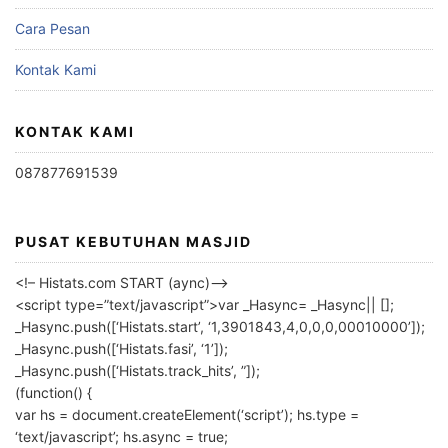
Cara Pesan
Kontak Kami
KONTAK KAMI
087877691539
PUSAT KEBUTUHAN MASJID
<!– Histats.com START (aync)–>
<script type=”text/javascript”>var _Hasync= _Hasync|| [];
_Hasync.push([‘Histats.start’, ‘1,3901843,4,0,0,0,00010000’]);
_Hasync.push([‘Histats.fasi’, ‘1’]);
_Hasync.push([‘Histats.track_hits’, ”]);
(function() {
var hs = document.createElement(‘script’); hs.type =
‘text/javascript’; hs.async = true;