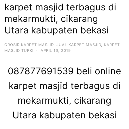
karpet masjid terbagus di
mekarmukti, cikarang
Utara kabupaten bekasi
GROSIR KARPET MASJID
,
JUAL KARPET MASJID
,
KARPET
MASJID TURKI
·
APRIL 16, 2019
087877691539 beli online
karpet masjid terbagus di
mekarmukti, cikarang
Utara kabupaten bekasi