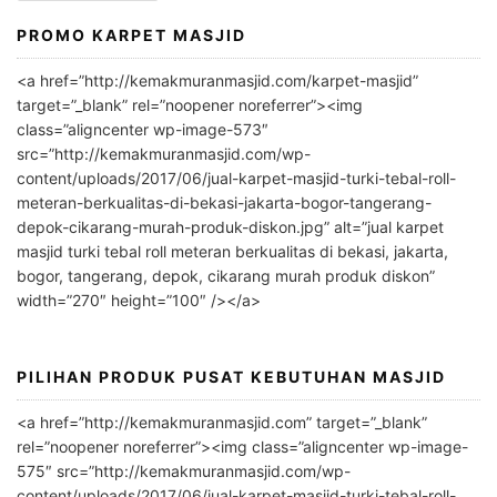
PROMO KARPET MASJID
A
l
<a href=”http://kemakmuranmasjid.com/karpet-masjid”
t
target=”_blank” rel=”noopener noreferrer”><img
e
class=”aligncenter wp-image-573″
r
src=”http://kemakmuranmasjid.com/wp-
n
content/uploads/2017/06/jual-karpet-masjid-turki-tebal-roll-
meteran-berkualitas-di-bekasi-jakarta-bogor-tangerang-
a
depok-cikarang-murah-produk-diskon.jpg” alt=”jual karpet
t
masjid turki tebal roll meteran berkualitas di bekasi, jakarta,
i
bogor, tangerang, depok, cikarang murah produk diskon”
v
width=”270″ height=”100″ /></a>
e
:
PILIHAN PRODUK PUSAT KEBUTUHAN MASJID
<a href=”http://kemakmuranmasjid.com” target=”_blank”
rel=”noopener noreferrer”><img class=”aligncenter wp-image-
575″ src=”http://kemakmuranmasjid.com/wp-
content/uploads/2017/06/jual-karpet-masjid-turki-tebal-roll-