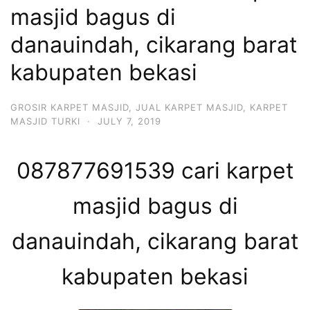
masjid bagus di
danauindah, cikarang barat
kabupaten bekasi
GROSIR KARPET MASJID
,
JUAL KARPET MASJID
,
KARPET
MASJID TURKI
·
JULY 7, 2019
087877691539 cari karpet
masjid bagus di
danauindah, cikarang barat
kabupaten bekasi