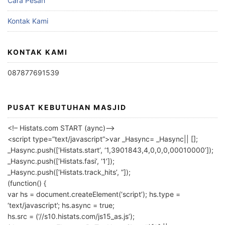
Cara Pesan
Kontak Kami
KONTAK KAMI
087877691539
PUSAT KEBUTUHAN MASJID
<!– Histats.com START (aync)–>
<script type=”text/javascript”>var _Hasync= _Hasync|| [];
_Hasync.push([‘Histats.start’, ‘1,3901843,4,0,0,0,00010000’]);
_Hasync.push([‘Histats.fasi’, ‘1’]);
_Hasync.push([‘Histats.track_hits’, ”]);
(function() {
var hs = document.createElement(‘script’); hs.type =
‘text/javascript’; hs.async = true;
hs.src = (‘//s10.histats.com/js15_as.js’);