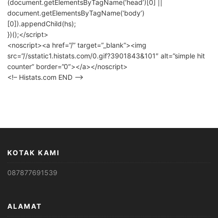
(document.getElementsByTagName(‘head’)[0] ||
document.getElementsByTagName(‘body’)
[0]).appendChild(hs);
})();</script>
<noscript><a href=”/” target=”_blank”><img
src=”//sstatic1.histats.com/0.gif?3901843&101″ alt=”simple hit
counter” border=”0″></a></noscript>
<!– Histats.com END –>
KOTAK KAMI
087877691539
ALAMAT