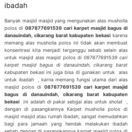
ibadah
Banyak masjid masjid yang mengunakan alas musholla
polos di
087877691539 cari karpet masjid bagus di
danauindah, cikarang barat kabupaten bekasi
karena
memang alas musholla polos ini tidak akan membuat
konsentrasi kita menjadi terganggu sebab selain alas
untuk masjid alas masjid polos di
087877691539 cari
karpet masjid bagus di danauindah, cikarang barat
kabupaten bekasi
ini juga bisa di gunakan untuk alas
untuk ibadah , karna memang fungsi utama dari alas
masjid polos di
087877691539 cari karpet masjid
bagus di danauindah, cikarang barat kabupaten
bekasi
ini adalah di pakai sebgai alas untuk sholat ,
dengan di pasangkannya Karpet musholla polos di
masjid masjid atau rumah ibadah, sangat memudahkan
bagi para jamaah yang hendak melakukan ibadah
sebab dengan di pasangkannya karpet masjid polos di