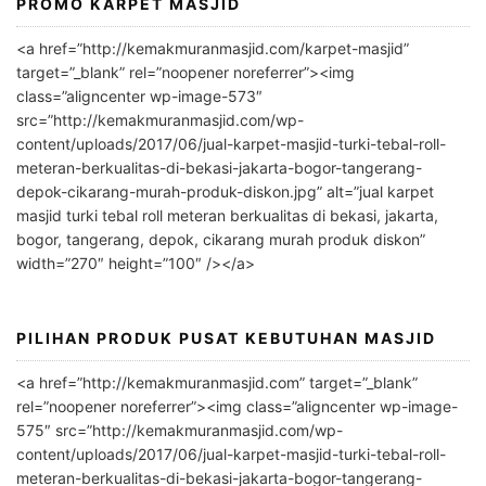
PROMO KARPET MASJID
A
l
<a href=”http://kemakmuranmasjid.com/karpet-masjid”
t
target=”_blank” rel=”noopener noreferrer”><img
e
class=”aligncenter wp-image-573″
r
src=”http://kemakmuranmasjid.com/wp-
n
content/uploads/2017/06/jual-karpet-masjid-turki-tebal-roll-
meteran-berkualitas-di-bekasi-jakarta-bogor-tangerang-
a
depok-cikarang-murah-produk-diskon.jpg” alt=”jual karpet
t
masjid turki tebal roll meteran berkualitas di bekasi, jakarta,
i
bogor, tangerang, depok, cikarang murah produk diskon”
v
width=”270″ height=”100″ /></a>
e
:
PILIHAN PRODUK PUSAT KEBUTUHAN MASJID
<a href=”http://kemakmuranmasjid.com” target=”_blank”
rel=”noopener noreferrer”><img class=”aligncenter wp-image-
575″ src=”http://kemakmuranmasjid.com/wp-
content/uploads/2017/06/jual-karpet-masjid-turki-tebal-roll-
meteran-berkualitas-di-bekasi-jakarta-bogor-tangerang-