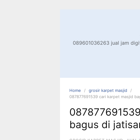
Skip
to
content
089601036263 jual jam digita
Home
grosir karpet masjid
087877691539 cari karpet masjid bag
087877691539 
bagus di jatis