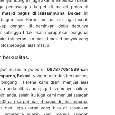
 menyambung ini juga akan memberikan kesan
gga pemasangan karpet di masjid polos di
masjid bagus di jatisampurna, Bekasi
ini
agi masjid, Karpet musholla ini juga mudah
ukup dengan di bersihkan debu debunya
 sehingga tidak akan merepotkan pengurus
aka tak heran jika masjid masjid banyak yang
olos sebagai alas masjid.
 berkualitas.
rpet musholla polos di
087877691539 cari
ampurna, Bekasi
yang murah dan berkualitas,
 bingung , karena kami disini menjual alas
an berkualitas anda juga bisa menyesuaikan
id anda, selain itu juga kami menjual sajadah
39 cari karpet masjid bagus di jatisampurna,
s dan juga ukuran yang bisa di sesuaikan
i antaranya adalah, kami menjual sajadah