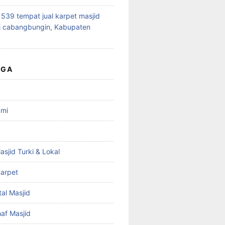
39 tempat jual karpet masjid
i cabangbungin, Kabupaten
UGA
ami
asjid Turki & Lokal
arpet
tal Masjid
haf Masjid