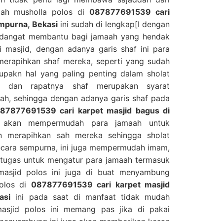
adah musholla polos di
087877691539 cari
ampurna, Bekasi
ini sudah di lengkap[I dengan
an dangat membantu bagi jamaah yang hendak
 masjid, dengan adanya garis shaf ini para
erapihkan shaf mereka, seperti yang sudah
upakn hal yang paling penting dalam sholat
s dan rapatnya shaf merupakan syarat
ah, sehingga dengan adanya garis shaf pada
87877691539 cari karpet masjid bagus di
kan mempermudah para jamaah untuk
n merapihkan sah mereka sehingga sholat
ecara sempurna, ini juga mempermudah imam,
rtugas untuk mengatur para jamaah termasuk
masjid polos ini juga di buat menyambung
polos di
087877691539 cari karpet masjid
asi
ini pada saat di manfaat tidak mudah
asjid polos ini memang pas jika di pakai