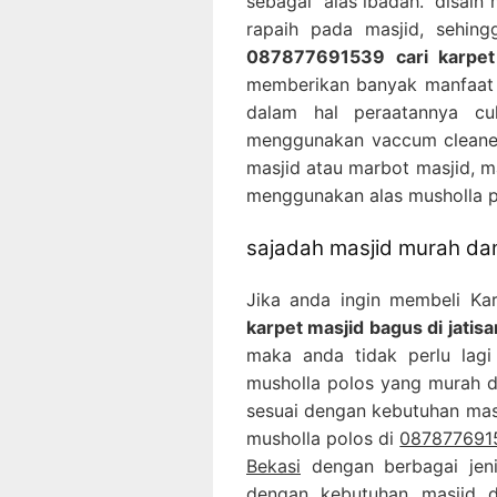
sebagai alas ibadah. disain
rapaih pada masjid, sehin
087877691539 cari karpet 
memberikan banyak manfaat b
dalam hal peraatannya c
menggunakan vaccum cleaner
masjid atau marbot masjid, m
menggunakan alas musholla p
sajadah masjid murah dan
Jika anda ingin membeli Ka
karpet masjid bagus di jatis
maka anda tidak perlu lagi
musholla polos yang murah d
sesuai dengan kebutuhan masj
musholla polos di
0878776915
Bekasi
dengan berbagai jeni
dengan kebutuhan masjid d