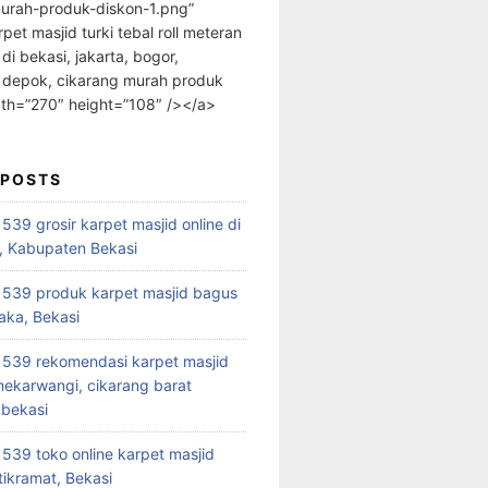
urah-produk-diskon-1.png”
rpet masjid turki tebal roll meteran
 di bekasi, jakarta, bogor,
 depok, cikarang murah produk
dth=”270″ height=”108″ /></a>
 POSTS
39 grosir karpet masjid online di
, Kabupaten Bekasi
539 produk karpet masjid bagus
aka, Bekasi
539 rekomendasi karpet masjid
 mekarwangi, cikarang barat
bekasi
39 toko online karpet masjid
tikramat, Bekasi