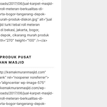
loads/2017/06/jual-karpet-masjid-
-roll-meteran-berkualitas-di-
arta-bogor-tangerang-depok-
urah-produk-diskon.jpg” alt=”jual
id turki tebal roll meteran
 di bekasi, jakarta, bogor,
 depok, cikarang murah produk
dth=”270″ height=”100″ /></a>
 PRODUK PUSAT
HAN MASJID
ttp://kemakmuranmasjid.com”
ank” rel=”noopener noreferrer”>
=”aligncenter wp-image-575″
//kemakmuranmasjid.com/wp-
loads/2017/06/jual-karpet-masjid-
-roll-meteran-berkualitas-di-
arta-bogor-tangerang-depok-