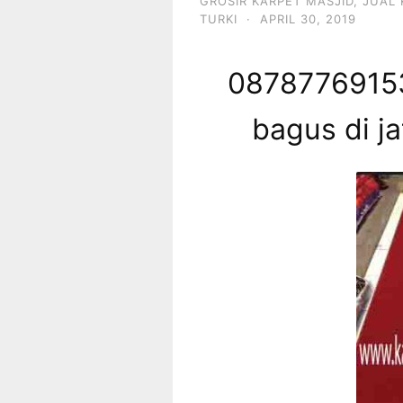
GROSIR KARPET MASJID
,
JUAL 
TURKI
·
APRIL 30, 2019
08787769153
bagus di j