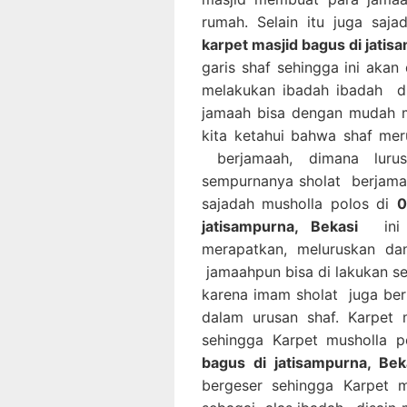
rumah. Selain itu juga saj
karpet masjid bagus di jatis
garis shaf sehingga ini ak
melakukan ibadah ibadah di
jamaah bisa dengan mudah m
kita ketahui bahwa shaf mer
berjamaah, dimana luru
sempurnanya sholat berjama
sajadah musholla polos di
0
jatisampurna, Bekasi
ini a
merapatkan, meluruskan da
jamaahpun bisa di lakukan s
karena imam sholat juga be
dalam urusan shaf. Karpet 
sehingga Karpet musholla 
bagus di jatisampurna, Bek
bergeser sehingga Karpet m