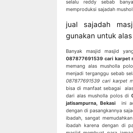
selalu reddy sebab banya
memproduksi sajadah musholla
jual sajadah ma
gunakan untuk alas
Banyak masjid masjid yan
087877691539 cari karpet m
memang alas musholla polos
menjadi terganggu sebab sela
087877691539 cari karpet ma
bisa di manfaat sebagai ala
dari alas musholla polos di
jatisampurna, Bekasi
ini ad
dengan di pasangkannya sajad
ibadah, sangat memudahkan
ibadah karena dengan di pa
masjid membuat para jamaa