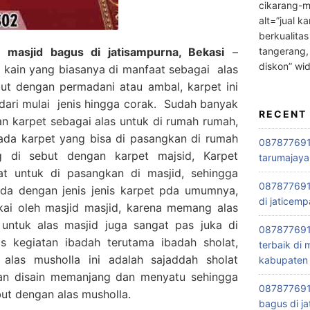
cikarang-m
alt=”jual ka
berkualitas
tangerang,
masjid bagus di jatisampurna, Bekasi
–
diskon” wi
 kain yang biasanya di manfaat sebagai alas
ebut dengan permadani atau ambal, karpet ini
 dari mulai jenis hingga corak. Sudah banyak
RECENT
 karpet sebagai alas untuk di rumah rumah,
 ada karpet yang bisa di pasangkan di rumah
0878776915
g di sebut dengan karpet majsid, Karpet
tarumajaya
t untuk di pasangkan di masjid, sehingga
087877691
eda dengan jenis jenis karpet pda umumnya,
di jaticemp
akai oleh masjid masjid, karena memang alas
i untuk alas masjid juga sangat pas juka di
087877691
is kegiatan ibadah terutama ibadah sholat,
terbaik di
las musholla ini adalah sajaddah sholat
kabupaten 
gan disain memanjang dan menyatu sehingga
0878776915
ebut dengan alas musholla.
bagus di ja