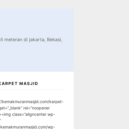
d
l meteran di jakarta, Bekasi,
KARPET MASJID
://kemakmuranmasjid.com/karpet-
get=”_blank” rel=”noopener
”><img class=”aligncenter wp-
″
//kemakmuranmasjid.com/wp-