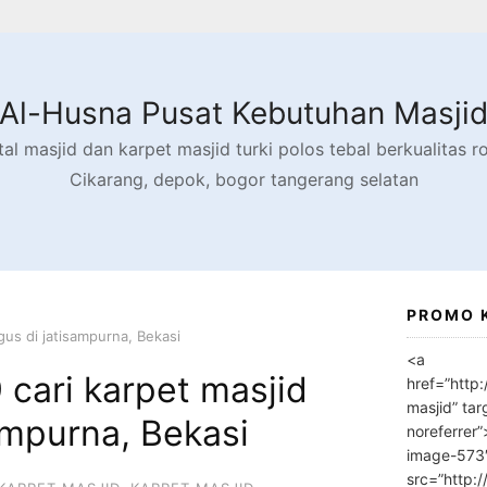
Al-Husna Pusat Kebutuhan Masji
l masjid dan karpet masjid turki polos tebal berkualitas rol
Cikarang, depok, bogor tangerang selatan
PROMO 
us di jatisampurna, Bekasi
<a
cari karpet masjid
href=”http
masjid” tar
ampurna, Bekasi
noreferrer
image-573
src=”http: