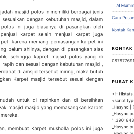
Al Mumm
ajadah masjid polos inimemiliki berbagai jenis
Cara Pesa
i sesuaikan dengan kebutuhan masjid, dalam
polos ini juga biasanya di pasangkan oleh
Kontak Kam
 penjual karpet selain menjual karpet juga
rpet, karena memang pemasangan karpet ini
KONTAK
yang belum ahlinya, dengan di pasangkan alas
ahli, sehingga kapret majsid polos yang di
08787769
 rapih dan sesuai dengan kebutuhan masjid ,
 terdapat di amsjid tersebut miring, maka butuh
kan Karpet masjid tersebut sesuai dengan
PUSAT 
<!– Histat
 mudah untuk di rapihkan dan di bersihkan
<script ty
_Hasync|| [
nyak masjid masjid yang memasangkan karpet
_Hasync.pus
 mereka.
‘1,3901843
_Hasync.push
n, membuat Karpet musholla polos ini juga
_Hasync.push