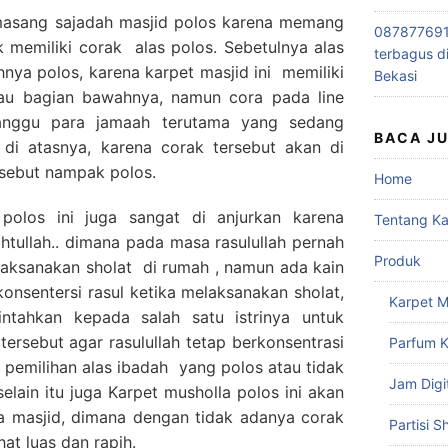
asang sajadah masjid polos karena memang
0878776915
ak memiliki corak alas polos. Sebetulnya alas
terbagus d
hnya polos, karena karpet masjid ini memiliki
Bekasi
atau bagian bawahnya, namun cora pada line
ganggu para jamaah terutama yang sedang
BACA J
 di atasnya, karena corak tersebut akan di
ersebut nampak polos.
Home
polos ini juga sangat di anjurkan karena
Tentang K
tullah.. dimana pada masa rasulullah pernah
Produk
laksanakan sholat di rumah , namun ada kain
nsentersi rasul ketika melaksanakan sholat,
Karpet M
ntahkan kepada salah satu istrinya untuk
tersebut agar rasulullah tetap berkonsentrasi
Parfum K
b pemilihan alas ibadah yang polos atau tidak
Jam Digi
selain itu juga Karpet musholla polos ini akan
 masjid, dimana dengan tidak adanya corak
Partisi S
at luas dan rapih.