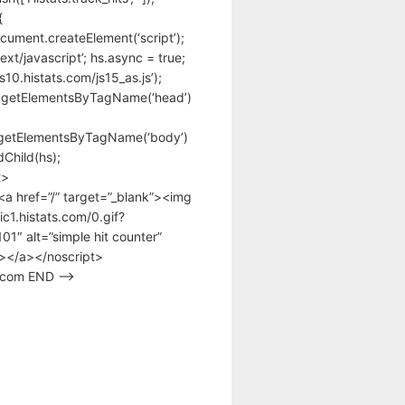
{
cument.createElement(‘script’);
text/javascript’; hs.async = true;
/s10.histats.com/js15_as.js’);
.getElementsByTagName(‘head’)
getElementsByTagName(‘body’)
Child(hs);
t>
<a href=”/” target=”_blank”><img
tic1.histats.com/0.gif?
1″ alt=”simple hit counter”
></a></noscript>
s.com END –>