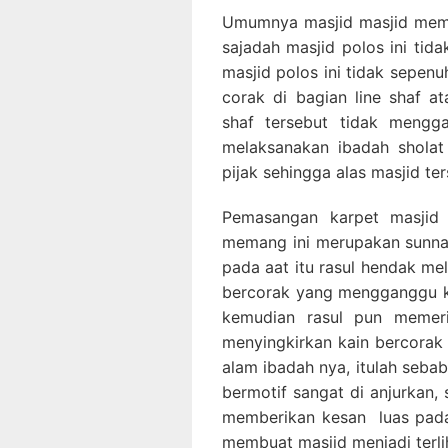
Umumnya masjid masjid mem
sajadah masjid polos ini tid
masjid polos ini tidak sepenu
corak di bagian line shaf 
shaf tersebut tidak meng
melaksanakan ibadah sholat
pijak sehingga alas masjid t
Pemasangan karpet masjid 
memang ini merupakan sunnah
pada aat itu rasul hendak me
bercorak yang mengganggu ko
kemudian rasul pun memeri
menyingkirkan kain bercorak 
alam ibadah nya, itulah seba
bermotif sangat di anjurkan, 
memberikan kesan luas pada
membuat masjid menjadi terlih