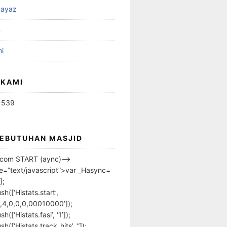
ayaz
n
i
 KAMI
1539
KEBUTUHAN MASJID
s.com START (aync)–>
pe=”text/javascript”>var _Hasync=
];
h([‘Histats.start’,
,4,0,0,0,00010000’]);
([‘Histats.fasi’, ‘1’]);
([‘Histats.track_hits’, ”]);