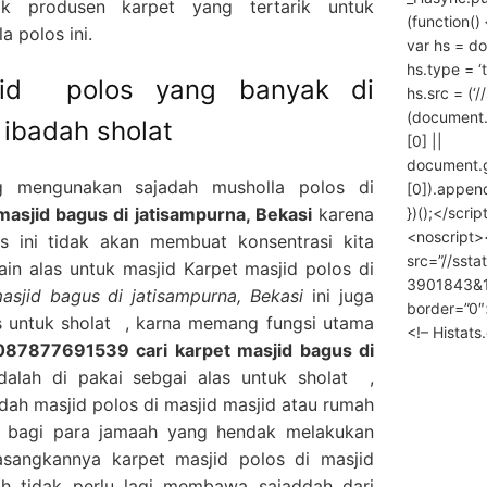
k produsen karpet yang tertarik untuk
(function() 
 polos ini.
var hs = do
hs.type = ‘
sjid polos yang banyak di
hs.src = (‘/
(document
 ibadah sholat
[0] ||
document.
g mengunakan sajadah musholla polos di
[0]).append
})();</scrip
asjid bagus di jatisampurna, Bekasi
karena
<noscript>
 ini tidak akan membuat konsentrasi kita
src=”//ssta
in alas untuk masjid Karpet masjid polos di
3901843&10
sjid bagus di jatisampurna, Bekasi
ini juga
border=”0″
s untuk sholat , karna memang fungsi utama
<!– Histat
087877691539 cari karpet masjid bagus di
alah di pakai sebgai alas untuk sholat ,
ah masjid polos di masjid masjid atau rumah
 bagi para jamaah yang hendak melakukan
sangkannya karpet masjid polos di masjid
h tidak perlu lagi membawa sajaddah dari