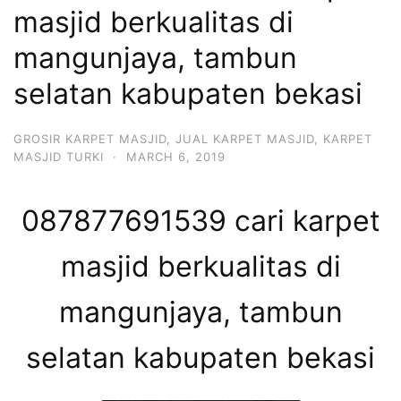
masjid berkualitas di
mangunjaya, tambun
selatan kabupaten bekasi
GROSIR KARPET MASJID
,
JUAL KARPET MASJID
,
KARPET
MASJID TURKI
·
MARCH 6, 2019
087877691539 cari karpet
masjid berkualitas di
mangunjaya, tambun
selatan kabupaten bekasi