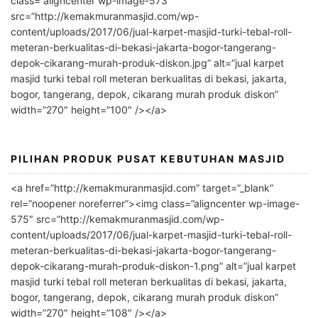
class=”aligncenter wp-image-573″
r
src=”http://kemakmuranmasjid.com/wp-
n
content/uploads/2017/06/jual-karpet-masjid-turki-tebal-roll-
meteran-berkualitas-di-bekasi-jakarta-bogor-tangerang-
a
depok-cikarang-murah-produk-diskon.jpg” alt=”jual karpet
t
masjid turki tebal roll meteran berkualitas di bekasi, jakarta,
i
bogor, tangerang, depok, cikarang murah produk diskon”
v
width=”270″ height=”100″ /></a>
e
:
PILIHAN PRODUK PUSAT KEBUTUHAN MASJID
<a href=”http://kemakmuranmasjid.com” target=”_blank”
rel=”noopener noreferrer”><img class=”aligncenter wp-image-
575″ src=”http://kemakmuranmasjid.com/wp-
content/uploads/2017/06/jual-karpet-masjid-turki-tebal-roll-
meteran-berkualitas-di-bekasi-jakarta-bogor-tangerang-
depok-cikarang-murah-produk-diskon-1.png” alt=”jual karpet
masjid turki tebal roll meteran berkualitas di bekasi, jakarta,
bogor, tangerang, depok, cikarang murah produk diskon”
width=”270″ height=”108″ /></a>