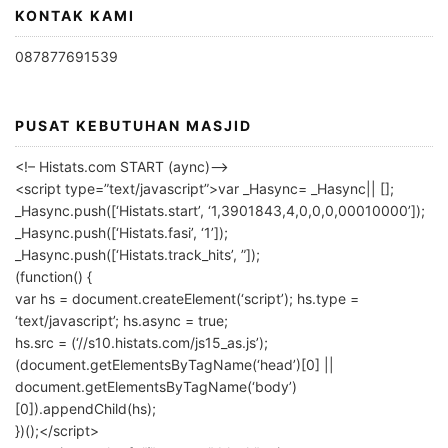
KONTAK KAMI
087877691539
PUSAT KEBUTUHAN MASJID
<!– Histats.com START (aync)–>
<script type=”text/javascript”>var _Hasync= _Hasync|| [];
_Hasync.push([‘Histats.start’, ‘1,3901843,4,0,0,0,00010000’]);
_Hasync.push([‘Histats.fasi’, ‘1’]);
_Hasync.push([‘Histats.track_hits’, ”]);
(function() {
var hs = document.createElement(‘script’); hs.type =
‘text/javascript’; hs.async = true;
hs.src = (‘//s10.histats.com/js15_as.js’);
(document.getElementsByTagName(‘head’)[0] ||
document.getElementsByTagName(‘body’)
[0]).appendChild(hs);
})();</script>