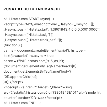
PUSAT KEBUTUHAN MASJID
<!– Histats.com START (aync)–>
<script type=”text/javascript”>var _Hasync= _Hasync|| [];
_Hasync.push([‘Histats.start’, ‘1,3901843,4,0,0,0,00010000’]);
_Hasync.push([‘Histats.fasi’, ‘1’]);
_Hasync.push([‘Histats.track_hits’, ”]);
(function() {
var hs = document.createElement(‘script’); hs.type =
‘text/javascript’; hs.async = true;
hs.src = (‘//s10.histats.com/js15_as.js’);
(document.getElementsByTagName(‘head’)[0] ||
document.getElementsByTagName(‘body’)
[0]).appendChild(hs);
})();</script>
<noscript><a href=”/” target=”_blank”><img
src=”//sstatic1.histats.com/0.gif?3901843&101″ alt=”simple hit
counter” border=”0″></a></noscript>
<!– Histats.com END –>