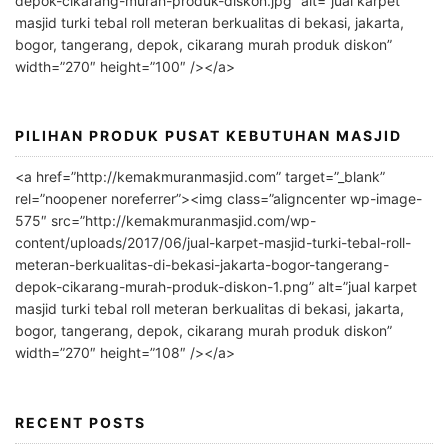
depok-cikarang-murah-produk-diskon.jpg” alt=”jual karpet
t
masjid turki tebal roll meteran berkualitas di bekasi, jakarta,
i
bogor, tangerang, depok, cikarang murah produk diskon”
v
width=”270″ height=”100″ /></a>
e
:
PILIHAN PRODUK PUSAT KEBUTUHAN MASJID
<a href=”http://kemakmuranmasjid.com” target=”_blank”
rel=”noopener noreferrer”><img class=”aligncenter wp-image-
575″ src=”http://kemakmuranmasjid.com/wp-
content/uploads/2017/06/jual-karpet-masjid-turki-tebal-roll-
meteran-berkualitas-di-bekasi-jakarta-bogor-tangerang-
depok-cikarang-murah-produk-diskon-1.png” alt=”jual karpet
masjid turki tebal roll meteran berkualitas di bekasi, jakarta,
bogor, tangerang, depok, cikarang murah produk diskon”
width=”270″ height=”108″ /></a>
RECENT POSTS