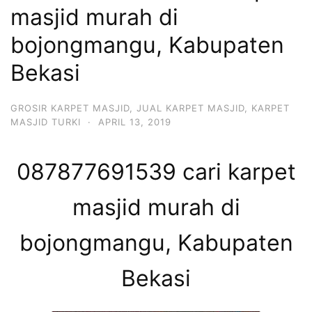
masjid murah di
bojongmangu, Kabupaten
Bekasi
GROSIR KARPET MASJID
,
JUAL KARPET MASJID
,
KARPET
MASJID TURKI
·
APRIL 13, 2019
087877691539 cari karpet
masjid murah di
bojongmangu, Kabupaten
Bekasi