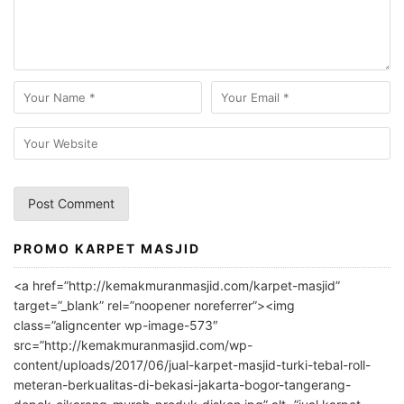
PROMO KARPET MASJID
A
l
<a href=”http://kemakmuranmasjid.com/karpet-masjid”
t
target=”_blank” rel=”noopener noreferrer”><img
e
class=”aligncenter wp-image-573″
r
src=”http://kemakmuranmasjid.com/wp-
n
content/uploads/2017/06/jual-karpet-masjid-turki-tebal-roll-
meteran-berkualitas-di-bekasi-jakarta-bogor-tangerang-
a