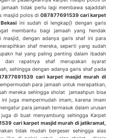
 jamaah tidak perlu lagi membawa sajaddah
as masjid polos di
087877691539 cari karpet
 Bekasi
ini sudah di lengkap[I dengan garis
angat membantu bagi jamaah yang hendak
 masjid, dengan adanya garis shaf ini para
erapihkan shaf mereka, seperti yang sudah
upakn hal yang paling penting dalam ibadah
s dan rapatnya shaf merupakan syarat
ah, sehingga dengan adanya garis shaf pada
87877691539 cari karpet masjid murah di
empermudah para jamaah untuk merapatkan,
sah mereka sehingga sholat jamaahpun bisa
, ini juga mempermudah imam, karena imam
mengatur para jamaah termasuk dalam urusan
ni juga di buat menyambung sehingga Karpet
39 cari karpet masjid murah di jatikramat,
nakan tidak mudah bergeser sehingga alas