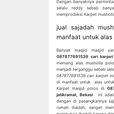
Dengan banyaknya permintaa
selalu reddy sebab banya
memproduksi Karpet musholla 
jual sajadah mus
manfaat untuk alas
Banyak masjid masjid ya
087877691539 cari karpet 
memang alas musholla polos
menjadi terganggu sebab sela
087877691539 cari karpet mas
di manfaat untuk alas untu
Karpet masjid polos di
08
jatikramat, Bekasi
ini adala
dengan di pasangkannya saj
rumah ibadah, sangat me
melakukan ibadah karena den