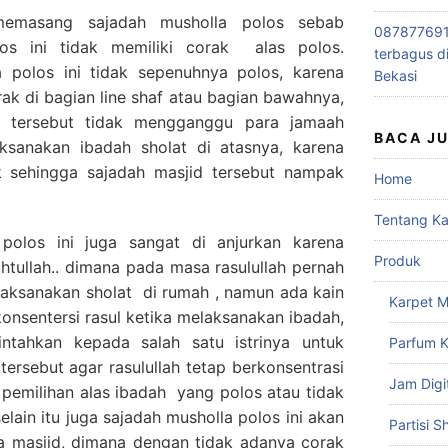
emasang sajadah musholla polos sebab
0878776915
os ini tidak memiliki corak alas polos.
terbagus d
a polos ini tidak sepenuhnya polos, karena
Bekasi
rak di bagian line shaf atau bagian bawahnya,
f tersebut tidak mengganggu para jamaah
BACA J
sanakan ibadah sholat di atasnya, karena
ak sehingga sajadah masjid tersebut nampak
Home
Tentang K
polos ini juga sangat di anjurkan karena
Produk
tullah.. dimana pada masa rasulullah pernah
laksanakan sholat di rumah , namun ada kain
Karpet M
nsentersi rasul ketika melaksanakan ibadah,
ntahkan kepada salah satu istrinya untuk
Parfum K
tersebut agar rasulullah tetap berkonsentrasi
Jam Digi
b pemilihan alas ibadah yang polos atau tidak
elain itu juga sajadah musholla polos ini akan
Partisi S
 masjid, dimana dengan tidak adanya corak