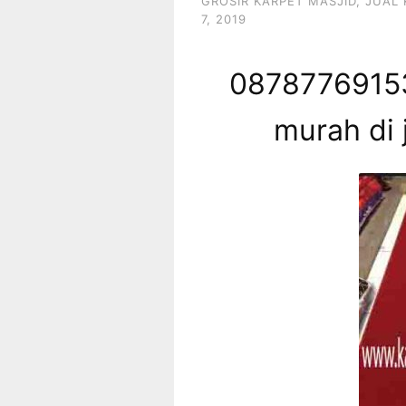
GROSIR KARPET MASJID
,
JUAL 
7, 2019
08787769153
murah di 