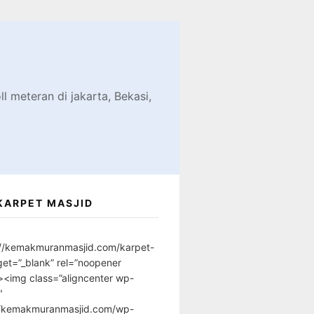
d
l meteran di jakarta, Bekasi,
KARPET MASJID
://kemakmuranmasjid.com/karpet-
get=”_blank” rel=”noopener
”><img class=”aligncenter wp-
″
//kemakmuranmasjid.com/wp-