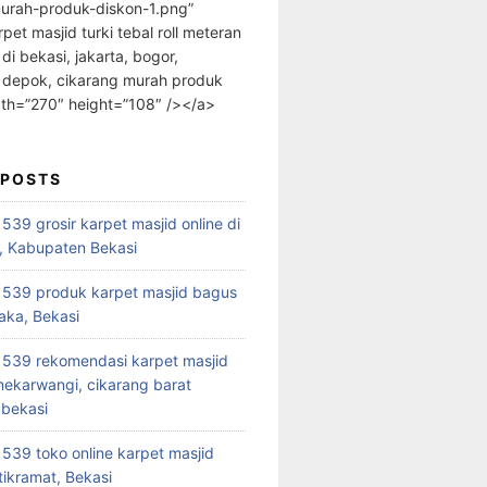
urah-produk-diskon-1.png”
rpet masjid turki tebal roll meteran
 di bekasi, jakarta, bogor,
 depok, cikarang murah produk
dth=”270″ height=”108″ /></a>
 POSTS
39 grosir karpet masjid online di
, Kabupaten Bekasi
539 produk karpet masjid bagus
aka, Bekasi
539 rekomendasi karpet masjid
 mekarwangi, cikarang barat
bekasi
39 toko online karpet masjid
tikramat, Bekasi