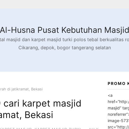
Al-Husna Pusat Kebutuhan Masji
l masjid dan karpet masjid turki polos tebal berkualitas rol
Cikarang, depok, bogor tangerang selatan
PROMO 
ah di jatikramat, Bekasi
<a
cari karpet masjid
href=”http
masjid” tar
ramat, Bekasi
noreferrer
image-573
src=”http: