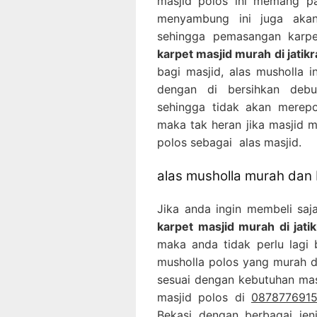
masjid polos ini memang pa
menyambung ini juga akan
sehingga pemasangan karpe
karpet masjid murah di jatik
bagi masjid, alas musholla 
dengan di bersihkan deb
sehingga tidak akan merepo
maka tak heran jika masjid 
polos sebagai alas masjid.
alas musholla murah dan 
Jika anda ingin membeli saj
karpet masjid murah di jati
maka anda tidak perlu lagi 
musholla polos yang murah d
sesuai dengan kebutuhan masj
masjid polos di
08787769153
Bekasi
dengan berbagai jeni