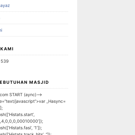
ayaz
n
i
 KAMI
1539
KEBUTUHAN MASJID
s.com START (aync)–>
pe=”text/javascript”>var _Hasync=
];
h([‘Histats.start’,
,4,0,0,0,00010000’]);
([‘Histats.fasi’, ‘1’]);
([‘Histats.track_hits’, ”]);