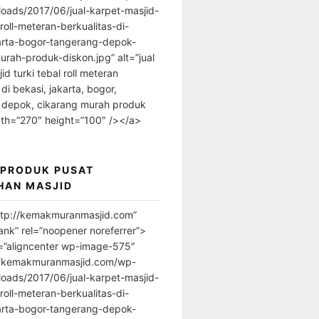
loads/2017/06/jual-karpet-masjid-
-roll-meteran-berkualitas-di-
arta-bogor-tangerang-depok-
urah-produk-diskon.jpg” alt=”jual
id turki tebal roll meteran
 di bekasi, jakarta, bogor,
 depok, cikarang murah produk
dth=”270″ height=”100″ /></a>
 PRODUK PUSAT
HAN MASJID
ttp://kemakmuranmasjid.com”
ank” rel=”noopener noreferrer”>
=”aligncenter wp-image-575″
//kemakmuranmasjid.com/wp-
loads/2017/06/jual-karpet-masjid-
-roll-meteran-berkualitas-di-
arta-bogor-tangerang-depok-