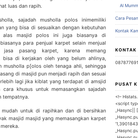
at luas dan rapih.
Al Mumm
Cara Pesa
holla, sajadah musholla polos inimemiliki
ran yang bisa di sesuaikan dengan kebutuhan
Kontak Kam
 alas masjid polos ini juga biasanya di
biasanya para penjual karpet selain menjual
KONTAK
n jasa pasang karpet, karena memang
 bisa di kerjakan oleh yang belum ahlinya,
08787769
 musholla p[olos oleh tenaga ahli, sehingga
pasang di masjid pun menjadi rapih dan sesuai
lebih lagi jika kiblat yang terdapat di amsjid
PUSAT 
uh cara khusus untuk memasangkan sajadah
n tempatnya.
<!– Histat
<script ty
_Hasync|| [
a mudah untuk di rapihkan dan di bersihkan
_Hasync.pus
nyak masjid masjid yang memasangkan karpet
‘1,3901843
 mereka.
_Hasync.push
_Hasync.push