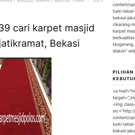
KARPET MASJID
,
KARPET MASJID TURKI
·
JULY
content/up
turki-tebal
bekasi-jak
cikarang-m
9 cari karpet masjid
karpet masj
berkualitas
jatikramat, Bekasi
tangerang,
diskon” wi
PILIHAN
KEBUTU
<a href=”h
target=”_bl
<img class
src=”http:
content/up
turki-tebal
bekasi-jak