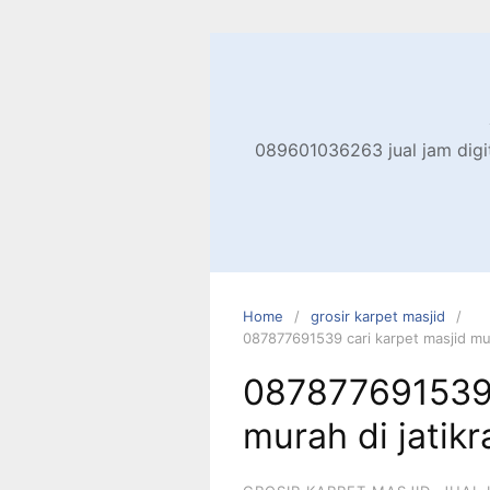
Skip
to
content
089601036263 jual jam digita
Home
grosir karpet masjid
087877691539 cari karpet masjid mur
087877691539 
murah di jatik