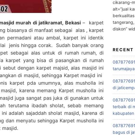
cikarang-m
alt=”jual ka
berkualitas
tangerang,
sjid murah di jatikramat, Bekasi
– karpet
diskon” wi
ng biasanya di manfaat sebagai alas , karpet
an permadani atau ambal, karpet ini identik
ulai jenis hingga corak. Sudah banyak orang
RECENT
et sebagai alas untuk di rumah rumah, di
da karpet yang bisa di pasangkan di rumah
0878776915
i sebut dengan karpet majsid, alas masjid ini
tarumajaya
ngkan di masjid, sehingga Karpet masjid ini
087877691
enis karpet pda umumnya, alas musholla ini
di jaticemp
 masjid, karena memang Karpet musholla ini
 masjid juga sangat pas juka di gunakan untuk
087877691
adah terutama ibadah sholat, sebab memang
terbaik di
ini adalah sajaddah sholat masjid, karena di
kabupaten 
g dan menyatu sehingga Karpet musholla ini
0878776915
 masjid.
bagus di ja