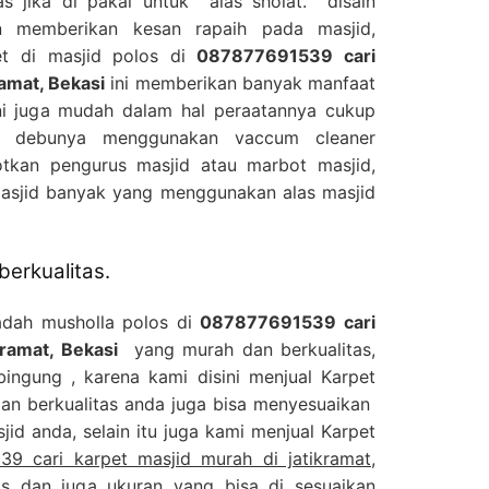
s jika di pakai untuk alas sholat. disain
 memberikan kesan rapaih pada masjid,
t di masjid polos di
087877691539 cari
ramat, Bekasi
ini memberikan banyak manfaat
ini juga mudah dalam hal peraatannya cukup
u debunya menggunakan vaccum cleaner
tkan pengurus masjid atau marbot masjid,
masjid banyak yang menggunakan alas masjid
berkualitas.
adah musholla polos di
087877691539 cari
kramat, Bekasi
yang murah dan berkualitas,
bingung , karena kami disini menjual Karpet
an berkualitas anda juga bisa menyesuaikan
id anda, selain itu juga kami menjual Karpet
9 cari karpet masjid murah di jatikramat,
s dan juga ukuran yang bisa di sesuaikan