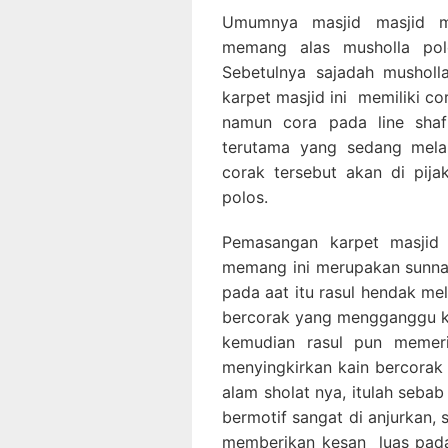
Umumnya masjid masjid m
memang alas musholla pol
Sebetulnya sajadah musholl
karpet masjid ini memiliki co
namun cora pada line sha
terutama yang sedang melak
corak tersebut akan di pij
polos.
Pemasangan karpet masjid 
memang ini merupakan sunnah
pada aat itu rasul hendak me
bercorak yang mengganggu ko
kemudian rasul pun memeri
menyingkirkan kain bercorak 
alam sholat nya, itulah seba
bermotif sangat di anjurkan, s
memberikan kesan luas pada