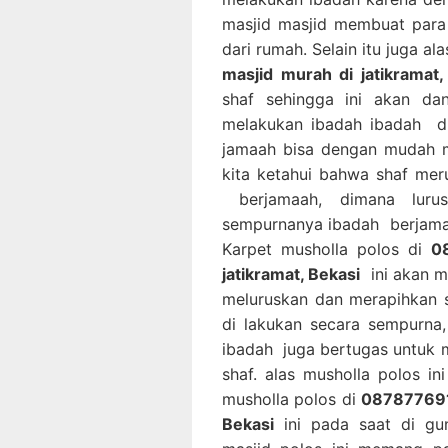
masjid masjid membuat para
dari rumah. Selain itu juga al
masjid murah di jatikramat,
shaf sehingga ini akan d
melakukan ibadah ibadah di
jamaah bisa dengan mudah m
kita ketahui bahwa shaf mer
berjamaah, dimana luru
sempurnanya ibadah berjama
Karpet musholla polos di
0
jatikramat, Bekasi
ini akan m
meluruskan dan merapihkan 
di lakukan secara sempurna
ibadah juga bertugas untuk 
shaf. alas musholla polos i
musholla polos di
0878776915
Bekasi
ini pada saat di gu