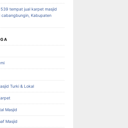
39 tempat jual karpet masjid
i cabangbungin, Kabupaten
UGA
ami
asjid Turki & Lokal
arpet
tal Masjid
haf Masjid