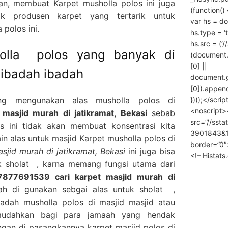
n, membuat Karpet musholla polos ini juga
(function() 
k produsen karpet yang tertarik untuk
var hs = do
polos ini.
hs.type = ‘
hs.src = (‘/
holla polos yang banyak di
(document
[0] ||
 ibadah ibadah
document.
[0]).append
})();</scrip
ng mengunakan alas musholla polos di
<noscript>
masjid murah di jatikramat, Bekasi
sebab
src=”//ssta
 ini tidak akan membuat konsentrasi kita
3901843&10
in alas untuk masjid Karpet musholla polos di
border=”0″
jid murah di jatikramat, Bekasi
ini juga bisa
<!– Histat
k sholat , karna memang fungsi utama dari
7877691539 cari karpet masjid murah di
h di gunakan sebgai alas untuk sholat ,
adah musholla polos di masjid masjid atau
mudahkan bagi para jamaah yang hendak
gan di pasangkannya karpet masjid polos di