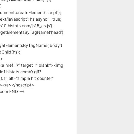
{
cument.createElement(‘script’);
text/javascript’; hs.async = true;
/s10.histats.com/js15_as.js’);
.getElementsByTagName(‘head’)
getElementsByTagName(‘body’)
Child(hs);
t>
<a href=”/” target=”_blank”><img
tic1.histats.com/0.gif?
1″ alt=”simple hit counter”
></a></noscript>
s.com END –>