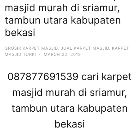
masjid murah di sriamur,
tambun utara kabupaten
bekasi
GROSIR KARPET MASJID
,
JUAL KARPET MASJID
,
KARPET
MASJID TURKI
·
MARCH 22, 2019
087877691539 cari karpet
masjid murah di sriamur,
tambun utara kabupaten
bekasi