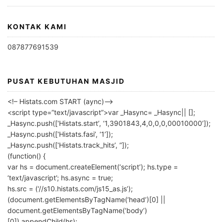
KONTAK KAMI
087877691539
PUSAT KEBUTUHAN MASJID
<!– Histats.com START (aync)–>
<script type=”text/javascript”>var _Hasync= _Hasync|| [];
_Hasync.push([‘Histats.start’, ‘1,3901843,4,0,0,0,00010000’]);
_Hasync.push([‘Histats.fasi’, ‘1’]);
_Hasync.push([‘Histats.track_hits’, ”]);
(function() {
var hs = document.createElement(‘script’); hs.type =
‘text/javascript’; hs.async = true;
hs.src = (‘//s10.histats.com/js15_as.js’);
(document.getElementsByTagName(‘head’)[0] ||
document.getElementsByTagName(‘body’)
[0]).appendChild(hs);