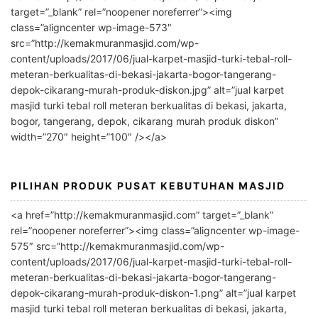
t
target=”_blank” rel=”noopener noreferrer”><img
e
class=”aligncenter wp-image-573″
r
src=”http://kemakmuranmasjid.com/wp-
n
content/uploads/2017/06/jual-karpet-masjid-turki-tebal-roll-
meteran-berkualitas-di-bekasi-jakarta-bogor-tangerang-
a
depok-cikarang-murah-produk-diskon.jpg” alt=”jual karpet
t
masjid turki tebal roll meteran berkualitas di bekasi, jakarta,
i
bogor, tangerang, depok, cikarang murah produk diskon”
v
width=”270″ height=”100″ /></a>
e
:
PILIHAN PRODUK PUSAT KEBUTUHAN MASJID
<a href=”http://kemakmuranmasjid.com” target=”_blank”
rel=”noopener noreferrer”><img class=”aligncenter wp-image-
575″ src=”http://kemakmuranmasjid.com/wp-
content/uploads/2017/06/jual-karpet-masjid-turki-tebal-roll-
meteran-berkualitas-di-bekasi-jakarta-bogor-tangerang-
depok-cikarang-murah-produk-diskon-1.png” alt=”jual karpet
masjid turki tebal roll meteran berkualitas di bekasi, jakarta,