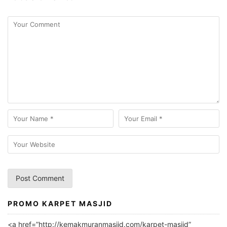
PROMO KARPET MASJID
A
l
<a href=”http://kemakmuranmasjid.com/karpet-masjid”