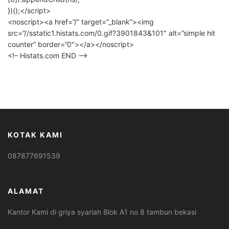
})();</script>
<noscript><a href=”/” target=”_blank”><img
src=”//sstatic1.histats.com/0.gif?3901843&101″ alt=”simple hit
counter” border=”0″></a></noscript>
<!– Histats.com END –>
KOTAK KAMI
087877691539
ALAMAT
Kantor Kami di griya syariah Blok A1 no 8 tambun bekasi