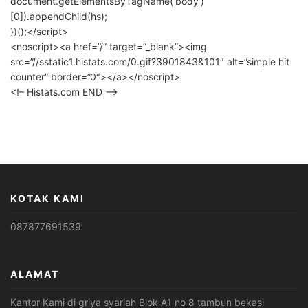
document.getElementsByTagName(‘body’)
[0]).appendChild(hs);
})();</script>
<noscript><a href=”/” target=”_blank”><img
src=”//sstatic1.histats.com/0.gif?3901843&101″ alt=”simple hit
counter” border=”0″></a></noscript>
<!– Histats.com END –>
KOTAK KAMI
087877691539
ALAMAT
Kantor Kami di griya syariah Blok A1 no 8 tambun bekasi