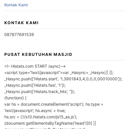
Kontak Kami
KONTAK KAMI
087877691539
PUSAT KEBUTUHAN MASJID
<!– Histats.com START (aync)–>
<script type=”text/javascript”>var _Hasync= _Hasync|| [];
_Hasync.push([‘Histats.start’, ‘1,3901843,4,0,0,0,00010000’]);
_Hasync.push([‘Histats.fasi’, ‘1’]);
_Hasync.push([‘Histats.track_hits’, ”]);
(function() {
var hs = document.createElement(‘script’); hs.type =
‘text/javascript’; hs.async = true;
hs.src = (‘//s10.histats.com/js15_as.js’);
(document.getElementsByTagName(‘head’)[0] ||