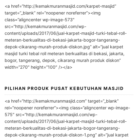
l
<a href=”http://kemakmuranmasjid.com/karpet-masjid”
t
target=”_blank” rel=”noopener noreferrer”><img
e
class=”aligncenter wp-image-573″
r
src=”http://kemakmuranmasjid.com/wp-
n
content/uploads/2017/06/jual-karpet-masjid-turki-tebal-roll-
meteran-berkualitas-di-bekasi-jakarta-bogor-tangerang-
a
depok-cikarang-murah-produk-diskon.jpg” alt=”jual karpet
t
masjid turki tebal roll meteran berkualitas di bekasi, jakarta,
i
bogor, tangerang, depok, cikarang murah produk diskon”
v
width=”270″ height=”100″ /></a>
e
:
PILIHAN PRODUK PUSAT KEBUTUHAN MASJID
<a href=”http://kemakmuranmasjid.com” target=”_blank”
rel=”noopener noreferrer”><img class=”aligncenter wp-image-
575″ src=”http://kemakmuranmasjid.com/wp-
content/uploads/2017/06/jual-karpet-masjid-turki-tebal-roll-
meteran-berkualitas-di-bekasi-jakarta-bogor-tangerang-
depok-cikarang-murah-produk-diskon-1.png” alt=”jual karpet