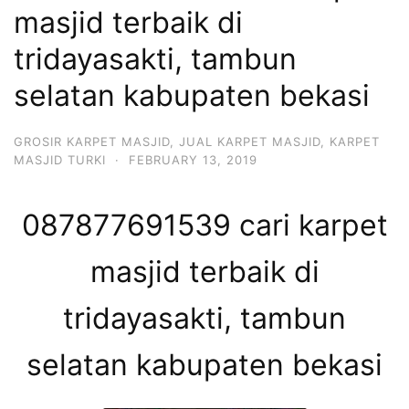
masjid terbaik di
tridayasakti, tambun
selatan kabupaten bekasi
GROSIR KARPET MASJID
,
JUAL KARPET MASJID
,
KARPET
MASJID TURKI
·
FEBRUARY 13, 2019
087877691539 cari karpet
masjid terbaik di
tridayasakti, tambun
selatan kabupaten bekasi