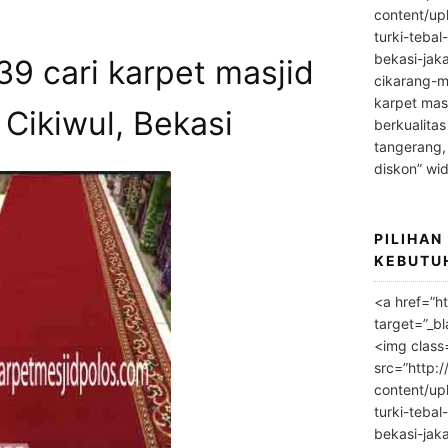
content/up
turki-tebal
bekasi-jak
9 cari karpet masjid
cikarang-m
karpet masj
 Cikiwul, Bekasi
berkualitas
tangerang,
diskon” wi
PILIHAN
KEBUTU
<a href=”h
target=”_bl
<img class
src=”http:
content/up
turki-tebal
bekasi-jak