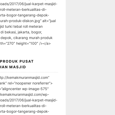
loads/2017/06/jual-karpet-masjid-
-roll-meteran-berkualitas-di-
arta-bogor-tangerang-depok-
urah-produk-diskon.jpg” alt=”jual
id turki tebal roll meteran
 di bekasi, jakarta, bogor,
 depok, cikarang murah produk
dth=”270″ height=”100″ /></a>
 PRODUK PUSAT
HAN MASJID
ttp://kemakmuranmasjid.com”
ank” rel=”noopener noreferrer”>
=”aligncenter wp-image-575″
//kemakmuranmasjid.com/wp-
loads/2017/06/jual-karpet-masjid-
-roll-meteran-berkualitas-di-
arta-bogor-tangerang-depok-