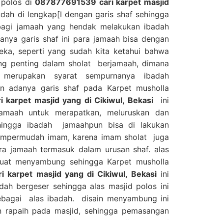
d polos di
087877691539 cari karpet masjid
udah di lengkap[I dengan garis shaf sehingga
bagi jamaah yang hendak melakukan ibadah
anya garis shaf ini para jamaah bisa dengan
ka, seperti yang sudah kita ketahui bahwa
ing penting dalam sholat berjamaah, dimana
 merupakan syarat sempurnanya ibadah
n adanya garis shaf pada Karpet musholla
karpet masjid yang di Cikiwul, Bekasi
ini
maah untuk merapatkan, meluruskan dan
hingga ibadah jamaahpun bisa di lakukan
mempermudah imam, karena imam sholat juga
ra jamaah termasuk dalam urusan shaf. alas
 buat menyambung sehingga Karpet musholla
 karpet masjid yang di Cikiwul, Bekasi
ini
dah bergeser sehingga alas masjid polos ini
ebagai alas ibadah. disain menyambung ini
 rapaih pada masjid, sehingga pemasangan