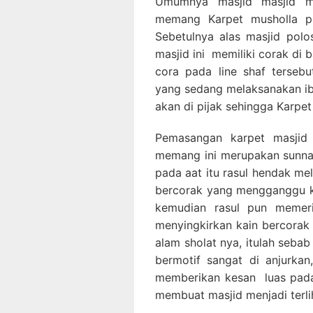
Umumnya masjid masjid m
memang Karpet musholla po
Sebetulnya alas masjid polo
masjid ini memiliki corak di
cora pada line shaf terseb
yang sedang melaksanakan iba
akan di pijak sehingga Karpe
Pemasangan karpet masjid 
memang ini merupakan sunnah
pada aat itu rasul hendak me
bercorak yang mengganggu ko
kemudian rasul pun memeri
menyingkirkan kain bercorak 
alam sholat nya, itulah seba
bermotif sangat di anjurkan,
memberikan kesan luas pada
membuat masjid menjadi terlih