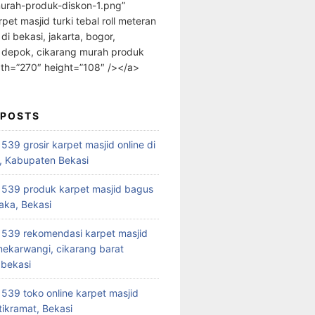
urah-produk-diskon-1.png”
rpet masjid turki tebal roll meteran
 di bekasi, jakarta, bogor,
 depok, cikarang murah produk
dth=”270″ height=”108″ /></a>
 POSTS
39 grosir karpet masjid online di
, Kabupaten Bekasi
539 produk karpet masjid bagus
aka, Bekasi
539 rekomendasi karpet masjid
 mekarwangi, cikarang barat
bekasi
39 toko online karpet masjid
tikramat, Bekasi