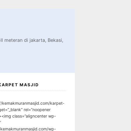
d
l meteran di jakarta, Bekasi,
KARPET MASJID
://kemakmuranmasjid.com/karpet-
get=”_blank” rel=”noopener
”><img class=”aligncenter wp-
″
//kemakmuranmasjid.com/wp-