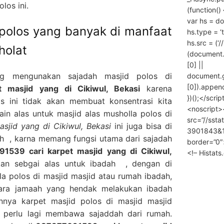
los ini.
(function() 
var hs = do
 polos yang banyak di manfaat
hs.type = ‘
hs.src = (‘/
holat
(document
[0] ||
ng mengunakan sajadah masjid polos di
document.
[0]).append
 masjid yang di Cikiwul, Bekasi
karena
})();</scrip
 ini tidak akan membuat konsentrasi kita
<noscript>
in alas untuk masjid alas musholla polos di
src=”//ssta
sjid yang di Cikiwul, Bekasi
ini juga bisa di
3901843&10
ah , karna memang fungsi utama dari sajadah
border=”0″
1539 cari karpet masjid yang di Cikiwul,
<!– Histat
an sebgai alas untuk ibadah , dengan di
a polos di masjid masjid atau rumah ibadah,
ara jamaah yang hendak melakukan ibadah
nya karpet masjid polos di masjid masjid
 perlu lagi membawa sajaddah dari rumah.