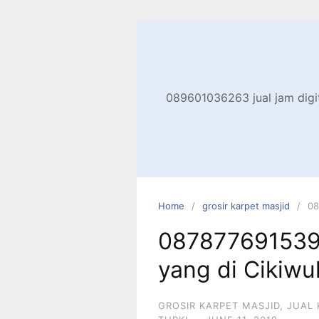
Skip
to
content
089601036263 jual jam digita
Home
grosir karpet masjid
08
087877691539 
yang di Cikiwu
GROSIR KARPET MASJID
,
JUAL 