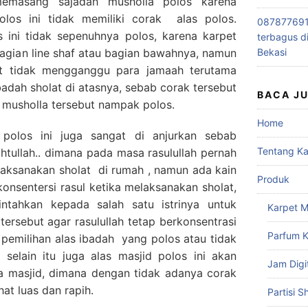
emasang sajadah musholla polos karena
los ini tidak memiliki corak alas polos.
0878776915
s ini tidak sepenuhnya polos, karena karpet
terbagus d
 bagian line shaf atau bagian bawahnya, namun
Bekasi
ut tidak mengganggu para jamaah terutama
dah sholat di atasnya, sebab corak tersebut
BACA J
t musholla tersebut nampak polos.
Home
polos ini juga sangat di anjurkan sebab
Tentang K
tullah.. dimana pada masa rasulullah pernah
laksanakan sholat di rumah , namun ada kain
Produk
nsentersi rasul ketika melaksanakan sholat,
ntahkan kepada salah satu istrinya untuk
Karpet M
tersebut agar rasulullah tetap berkonsentrasi
Parfum K
b pemilihan alas ibadah yang polos atau tidak
 selain itu juga alas masjid polos ini akan
Jam Digi
 masjid, dimana dengan tidak adanya corak
at luas dan rapih.
Partisi S