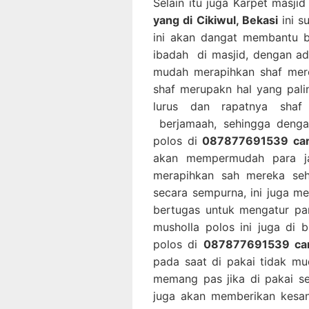
Selain itu juga Karpet masji
yang di Cikiwul, Bekasi
ini s
ini akan dangat membantu 
ibadah di masjid, dengan ad
mudah merapihkan shaf mere
shaf merupakn hal yang pal
lurus dan rapatnya shaf
berjamaah, sehingga denga
polos di
087877691539 cari 
akan mempermudah para ja
merapihkan sah mereka se
secara sempurna, ini juga 
bertugas untuk mengatur pa
musholla polos ini juga di
polos di
087877691539 cari
pada saat di pakai tidak mu
memang pas jika di pakai s
juga akan memberikan kesan