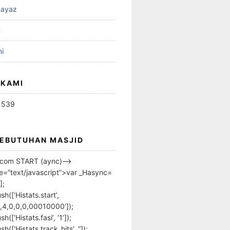
ayaz
n
i
 KAMI
1539
KEBUTUHAN MASJID
s.com START (aync)–>
pe=”text/javascript”>var _Hasync=
];
h([‘Histats.start’,
,4,0,0,0,00010000’]);
([‘Histats.fasi’, ‘1’]);
([‘Histats.track_hits’, ”]);