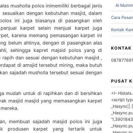
alas musholla polos inimemiliki berbagai jenis
Al Mumm
i sesuaikan dengan kebutuhan masjid, dalam
Cara Pesa
olos ini juga biasanya di pasangkan oleh
 penjual karpet selain menjual karpet juga
Kontak Kam
rpet, karena memang pemasangan karpet ini
yang belum ahlinya, dengan di pasangkan alas
KONTAK
ahli, sehingga kapret majsid polos yang di
 rapih dan sesuai dengan kebutuhan masjid ,
08787769
 terdapat di amsjid tersebut miring, maka butuh
an sajadah musholla tersebut sesuai dengan
PUSAT 
uga mudah untuk di rapihkan dan di bersihkan
<!– Histat
<script ty
nyak masjid masjid yang memasangkan karpet
_Hasync|| [
 mereka.
_Hasync.pus
‘1,3901843
n, membuat sajadah masjid polos ini juga
_Hasync.push
k produsen karpet yang tertarik untuk
_Hasync.push