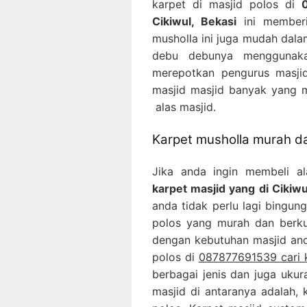
karpet di masjid polos di
Cikiwul, Bekasi
ini memberi
musholla ini juga mudah dala
debu debunya menggunaka
merepotkan pengurus masjid
masjid masjid banyak yang 
alas masjid.
Karpet musholla murah da
Jika anda ingin membeli a
karpet masjid yang di Cikiwu
anda tidak perlu lagi bingun
polos yang murah dan berku
dengan kebutuhan masjid anda
polos di
087877691539 cari k
berbagai jenis dan juga uku
masjid di antaranya adalah, 