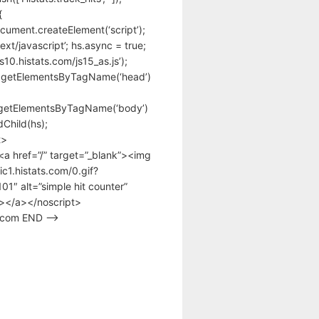
{
cument.createElement(‘script’);
text/javascript’; hs.async = true;
/s10.histats.com/js15_as.js’);
.getElementsByTagName(‘head’)
getElementsByTagName(‘body’)
Child(hs);
t>
<a href=”/” target=”_blank”><img
tic1.histats.com/0.gif?
1″ alt=”simple hit counter”
></a></noscript>
s.com END –>