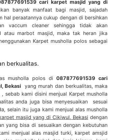
087877691539 cari karpet masjid yang di
kan banyak manfaat bagi masjid, sajadah
m hal peraatannya cukup dengan di bersihkan
n vaccum cleaner sehingga tidak akan
 atau marbot masjid, maka tak heran jika
menggunakan Karpet musholla polos sebagai
n berkualitas.
las musholla polos di
087877691539 cari
l, Bekasi
yang murah dan berkualitas, maka
g , sebab kami disini menjual Karpet musholla
alitas anda juga bisa menyesuaikan sesuai
, selain itu juga kami menjual alas musholla
arpet masjid yang di Cikiwul, Bekasi
dengan
ran yang bisa di sesuaikan dengan kebutuhan
kami menjual alas masjid turki, karpet amsjid