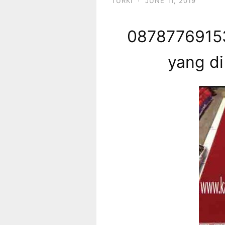
TURKI
·
JUNE 11, 2019
08787769153
yang di