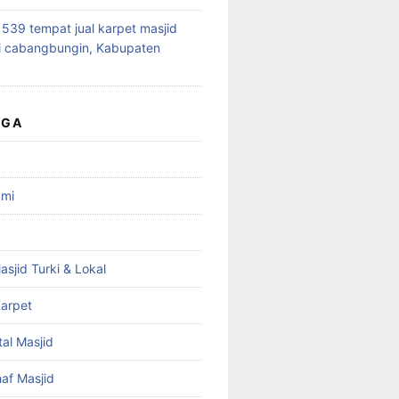
39 tempat jual karpet masjid
i cabangbungin, Kabupaten
UGA
ami
asjid Turki & Lokal
arpet
tal Masjid
haf Masjid