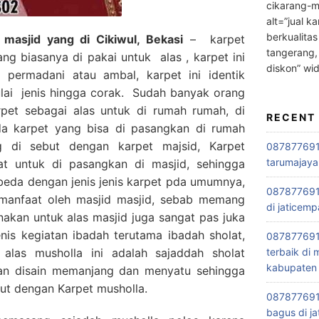
cikarang-m
alt=”jual ka
berkualitas
masjid yang di Cikiwul, Bekasi
– karpet
tangerang,
ng biasanya di pakai untuk alas , karpet ini
diskon” wi
 permadani atau ambal, karpet ini identik
ulai jenis hingga corak. Sudah banyak orang
et sebagai alas untuk di rumah rumah, di
RECENT
da karpet yang bisa di pasangkan di rumah
g di sebut dengan karpet majsid, Karpet
0878776915
tarumajaya
t untuk di pasangkan di masjid, sehingga
beda dengan jenis jenis karpet pda umumnya,
087877691
i manfaat oleh masjid masjid, sebab memang
di jaticemp
unakan untuk alas masjid juga sangat pas juka
nis kegiatan ibadah terutama ibadah sholat,
087877691
las musholla ini adalah sajaddah sholat
terbaik di
kabupaten 
gan disain memanjang dan menyatu sehingga
ebut dengan Karpet musholla.
0878776915
bagus di ja