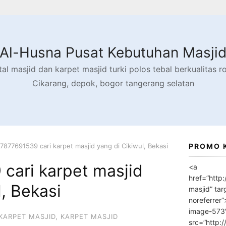
Al-Husna Pusat Kebutuhan Masji
l masjid dan karpet masjid turki polos tebal berkualitas rol
Cikarang, depok, bogor tangerang selatan
7877691539 cari karpet masjid yang di Cikiwul, Bekasi
PROMO 
cari karpet masjid
<a
href=”http
l, Bekasi
masjid” tar
noreferrer
image-573
KARPET MASJID
,
KARPET MASJID
src=”http: