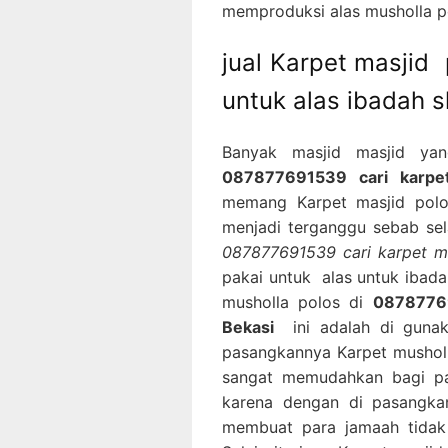
memproduksi alas musholla po
jual Karpet masjid
untuk alas ibadah s
Banyak masjid masjid ya
087877691539 cari karpet
memang Karpet masjid polos
menjadi terganggu sebab sela
087877691539 cari karpet ma
pakai untuk alas untuk ibad
musholla polos di
08787769
Bekasi
ini adalah di gunak
pasangkannya Karpet musholl
sangat memudahkan bagi p
karena dengan di pasangkan
membuat para jamaah tidak