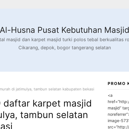
Al-Husna Pusat Kebutuhan Masji
l masjid dan karpet masjid turki polos tebal berkualitas rol
Cikarang, depok, bogor tangerang selatan
PROMO 
murah di jatimulya, tambun selatan kabupaten bekasi
<a
daftar karpet masjid
href=”http
masjid” tar
ulya, tambun selatan
noreferrer
image-573
asi
src=”http: