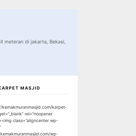
d
l meteran di jakarta, Bekasi,
KARPET MASJID
://kemakmuranmasjid.com/karpet-
get=”_blank” rel=”noopener
”><img class=”aligncenter wp-
″
//kemakmuranmasjid.com/wp-