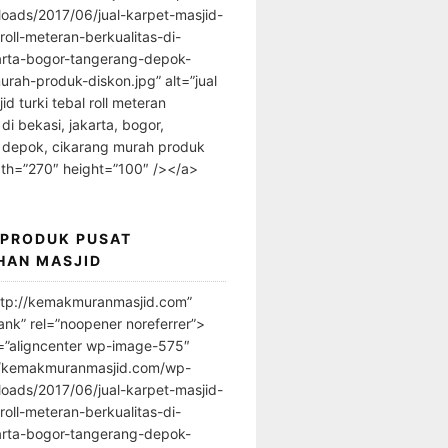
loads/2017/06/jual-karpet-masjid-
-roll-meteran-berkualitas-di-
arta-bogor-tangerang-depok-
urah-produk-diskon.jpg” alt=”jual
id turki tebal roll meteran
 di bekasi, jakarta, bogor,
 depok, cikarang murah produk
dth=”270″ height=”100″ /></a>
 PRODUK PUSAT
HAN MASJID
ttp://kemakmuranmasjid.com”
ank” rel=”noopener noreferrer”>
=”aligncenter wp-image-575″
//kemakmuranmasjid.com/wp-
loads/2017/06/jual-karpet-masjid-
-roll-meteran-berkualitas-di-
arta-bogor-tangerang-depok-