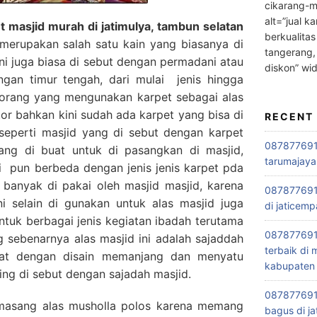
cikarang-m
alt=”jual ka
 masjid murah di jatimulya, tambun selatan
berkualitas
erupakan salah satu kain yang biasanya di
tangerang,
ini juga biasa di sebut dengan permadani atau
diskon” wi
engan timur tengah, dari mulai jenis hingga
orang yang mengunakan karpet sebagai alas
tor bahkan kini sudah ada karpet yang bisa di
RECENT
seperti masjid yang di sebut dengan karpet
0878776915
mang di buat untuk di pasangkan di masjid,
tarumajaya
i pun berbeda dengan jenis jenis karpet pda
 banyak di pakai oleh masjid masjid, karena
087877691
i selain di gunakan untuk alas masjid juga
di jaticemp
ntuk berbagai jenis kegiatan ibadah terutama
087877691
 sebenarnya alas masjid ini adalah sajaddah
terbaik di
buat dengan disain memanjang dan menyatu
kabupaten 
ring di sebut dengan sajadah masjid.
0878776915
asang alas musholla polos karena memang
bagus di ja