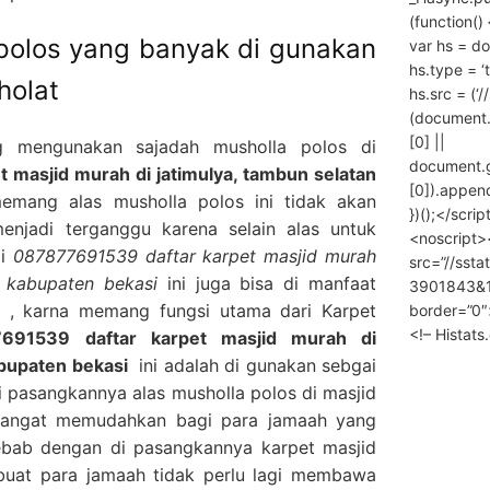
(function() 
 polos yang banyak di gunakan
var hs = do
hs.type = ‘
holat
hs.src = (‘/
(document
[0] ||
g mengunakan sajadah musholla polos di
document.
 masjid murah di jatimulya, tambun selatan
[0]).append
mang alas musholla polos ini tidak akan
})();</scrip
enjadi terganggu karena selain alas untuk
<noscript>
di
087877691539 daftar karpet masjid murah
src=”//ssta
n kabupaten bekasi
ini juga bisa di manfaat
3901843&10
 , karna memang fungsi utama dari Karpet
border=”0″
<!– Histat
691539 daftar karpet masjid murah di
abupaten bekasi
ini adalah di gunakan sebgai
i pasangkannya alas musholla polos di masjid
 sangat memudahkan bagi para jamaah yang
bab dengan di pasangkannya karpet masjid
buat para jamaah tidak perlu lagi membawa