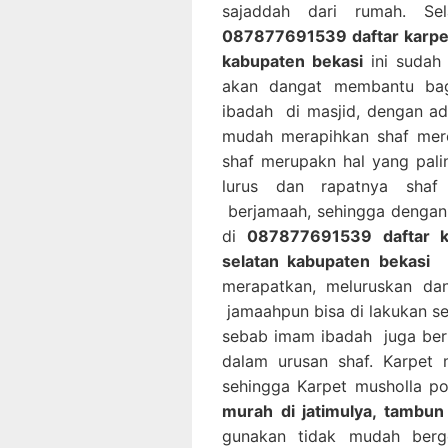
sajaddah dari rumah. Se
087877691539 daftar karpet
kabupaten bekasi
ini sudah 
akan dangat membantu bag
ibadah di masjid, dengan ad
mudah merapihkan shaf mere
shaf merupakn hal yang pal
lurus dan rapatnya shaf
berjamaah, sehingga dengan 
di
087877691539 daftar ka
selatan kabupaten bekasi
i
merapatkan, meluruskan da
jamaahpun bisa di lakukan s
sebab imam ibadah juga ber
dalam urusan shaf. Karpet 
sehingga Karpet musholla p
murah di jatimulya, tambun
gunakan tidak mudah berge