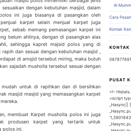
ajadah masjid polos inimemiliki berbagai jenis
Al Mumm
i sesuaikan dengan kebutuhan masjid, dalam
olos ini juga biasanya di pasangkan oleh
Cara Pesa
 penjual karpet selain menjual karpet juga
rpet, sebab memang pemasangan karpet ini
Kontak Kam
yang belum ahlinya, dengan di pasangkan alas
ahli, sehingga kapret majsid polos yang di
KONTAK
 rapih dan sesuai dengan kebutuhan masjid ,
 terdapat di amsjid tersebut miring, maka butuh
08787769
an sajadah musholla tersebut sesuai dengan
PUSAT 
a mudah untuk di rapihkan dan di bersihkan
<!– Histat
nyak masjid masjid yang memasangkan karpet
<script ty
 mereka.
_Hasync|| [
_Hasync.pus
n, membuat Karpet musholla polos ini juga
‘1,3901843
ak produsen karpet yang tertarik untuk
_Hasync.push
polos ini.
_Hasync.push