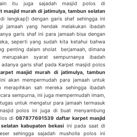
lain itu juga sajadah masjid polos di
 masjid murah di jatimulya, tambun selatan
di lengkap[I dengan garis shaf sehingga ini
i jamaah yang hendak melakukan ibadah
anya garis shaf ini para jamaah bisa dengan
ka, seperti yang sudah kita ketahui bahwa
ing penting dalam sholat berjamaah, dimana
 merupakan syarat sempurnanya ibadah
adanya garis shaf pada Karpet masjid polos
rpet masjid murah di jatimulya, tambun
ni akan mempermudah para jamaah untuk
n merapihkan sah mereka sehingga ibadah
ecara sempurna, ini juga mempermudah imam,
tugas untuk mengatur para jamaah termasuk
masjid polos ini juga di buat menyambung
olos di
087877691539 daftar karpet masjid
 selatan kabupaten bekasi
ini pada saat di
ser sehingga sajadah musholla polos ini