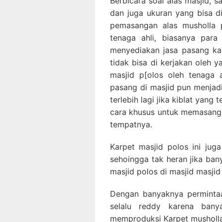
Berbicara soal alas masjid, s
dan juga ukuran yang bisa d
pemasangan alas musholla p
tenaga ahli, biasanya para
menyediakan jasa pasang ka
tidak bisa di kerjakan oleh 
masjid p[olos oleh tenaga 
pasang di masjid pun menjadi
terlebih lagi jika kiblat yang
cara khusus untuk memasangk
tempatnya.
Karpet masjid polos ini jug
sehoingga tak heran jika ba
masjid polos di masjid masjid
Dengan banyaknya permintaa
selalu reddy karena bany
memproduksi Karpet musholla 