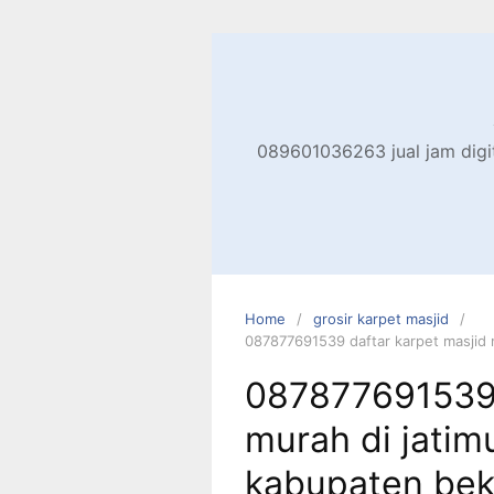
Skip
to
content
089601036263 jual jam digita
Home
grosir karpet masjid
087877691539 daftar karpet masjid 
087877691539 
murah di jatim
kabupaten bek