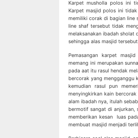
Karpet musholla polos ini t
Karpet masjid polos ini tida
memiliki corak di bagian lin
line shaf tersebut tidak m
melaksanakan ibadah sholat d
sehingga alas masjid tersebu
Pemasangan karpet masjid 
memang ini merupakan sunnah
pada aat itu rasul hendak me
bercorak yang mengganggu ko
kemudian rasul pun memeri
menyingkirkan kain bercorak 
alam ibadah nya, itulah seba
bermotif sangat di anjurkan, 
memberikan kesan luas pada
membuat masjid menjadi terlih