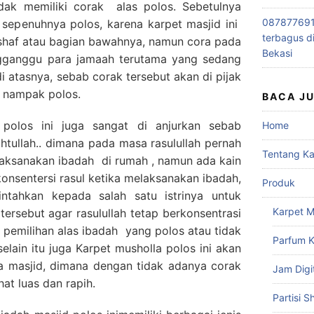
idak memiliki corak alas polos. Sebetulnya
0878776915
k sepenuhnya polos, karena karpet masjid ini
terbagus d
e shaf atau bagian bawahnya, namun cora pada
Bekasi
engganggu para jamaah terutama yang sedang
i atasnya, sebab corak tersebut akan di pijak
t nampak polos.
BACA J
polos ini juga sangat di anjurkan sebab
Home
tullah.. dimana pada masa rasulullah pernah
Tentang K
laksanakan ibadah di rumah , namun ada kain
nsentersi rasul ketika melaksanakan ibadah,
Produk
ntahkan kepada salah satu istrinya untuk
Karpet M
tersebut agar rasulullah tetap berkonsentrasi
b pemilihan alas ibadah yang polos atau tidak
Parfum K
selain itu juga Karpet musholla polos ini akan
 masjid, dimana dengan tidak adanya corak
Jam Digi
at luas dan rapih.
Partisi S