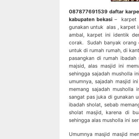
087877691539 daftar karpet
kabupaten bekasi
– karpet m
gunakan untuk alas , karpet 
ambal, karpet ini identik d
corak. Sudah banyak orang 
untuk di rumah rumah, di kan
pasangkan di rumah ibadah 
majsid, alas masjid ini me
sehingga sajadah musholla in
umumnya, sajadah masjid ini
memang sajadah musholla in
sangat pas juka di gunakan u
ibadah sholat, sebab memang
sholat masjid, karena di 
sehingga alas musholla ini se
Umumnya masjid masjid mem