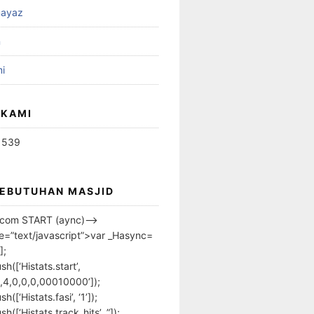
ayaz
n
i
 KAMI
1539
KEBUTUHAN MASJID
s.com START (aync)–>
pe=”text/javascript”>var _Hasync=
];
h([‘Histats.start’,
,4,0,0,0,00010000’]);
([‘Histats.fasi’, ‘1’]);
([‘Histats.track_hits’, ”]);