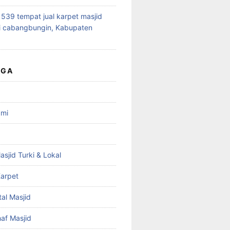
39 tempat jual karpet masjid
i cabangbungin, Kabupaten
UGA
ami
asjid Turki & Lokal
arpet
tal Masjid
haf Masjid