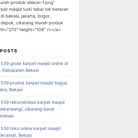
urah-produk-diskon-1.png”
rpet masjid turki tebal roll meteran
 di bekasi, jakarta, bogor,
 depok, cikarang murah produk
dth=”270″ height=”108″ /></a>
 POSTS
39 grosir karpet masjid online di
, Kabupaten Bekasi
539 produk karpet masjid bagus
aka, Bekasi
539 rekomendasi karpet masjid
 mekarwangi, cikarang barat
bekasi
39 toko online karpet masjid
tikramat, Bekasi