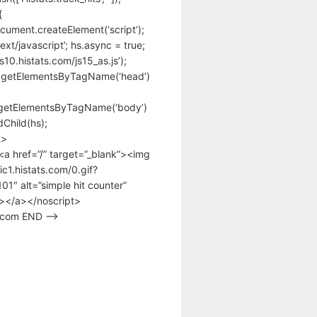
{
cument.createElement(‘script’);
text/javascript’; hs.async = true;
/s10.histats.com/js15_as.js’);
.getElementsByTagName(‘head’)
getElementsByTagName(‘body’)
Child(hs);
t>
<a href=”/” target=”_blank”><img
tic1.histats.com/0.gif?
1″ alt=”simple hit counter”
></a></noscript>
s.com END –>