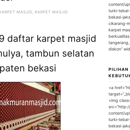
content/up
turki-tebal
KARPET MASJID
,
KARPET MASJID
bekasi-jak
cikarang-m
karpet masj
 daftar karpet masjid
berkualitas
tangerang,
diskon” wi
mulya, tambun selatan
paten bekasi
PILIHAN
KEBUTU
<a href=”h
target=”_bl
<img class
src=”http:
content/up
turki-tebal
bekasi-jak