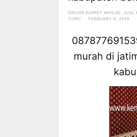
GROSIR KARPET MASJID
,
JUAL 
TURKI
·
FEBRUARY 4, 2019
087877691539
murah di jati
kabu