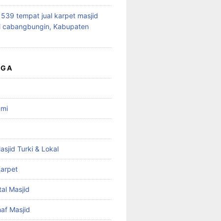
39 tempat jual karpet masjid
i cabangbungin, Kabupaten
UGA
ami
asjid Turki & Lokal
arpet
tal Masjid
haf Masjid