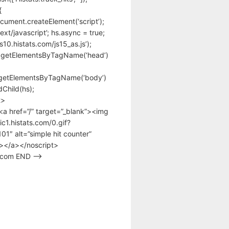
{
cument.createElement(‘script’);
text/javascript’; hs.async = true;
/s10.histats.com/js15_as.js’);
.getElementsByTagName(‘head’)
getElementsByTagName(‘body’)
Child(hs);
t>
<a href=”/” target=”_blank”><img
tic1.histats.com/0.gif?
1″ alt=”simple hit counter”
></a></noscript>
s.com END –>