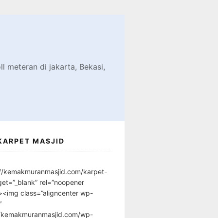
d
l meteran di jakarta, Bekasi,
KARPET MASJID
://kemakmuranmasjid.com/karpet-
get=”_blank” rel=”noopener
”><img class=”aligncenter wp-
″
//kemakmuranmasjid.com/wp-