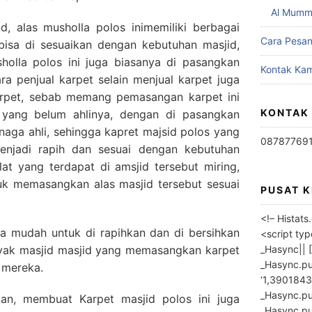
Al Mumm
d, alas musholla polos inimemiliki berbagai
Cara Pesa
bisa di sesuaikan dengan kebutuhan masjid,
olla polos ini juga biasanya di pasangkan
Kontak Kam
ara penjual karpet selain menjual karpet juga
rpet, sebab memang pemasangan karpet ini
KONTAK
h yang belum ahlinya, dengan di pasangkan
enaga ahli, sehingga kapret majsid polos yang
08787769
enjadi rapih dan sesuai dengan kebutuhan
iblat yang terdapat di amsjid tersebut miring,
uk memasangkan alas masjid tersebut sesuai
PUSAT 
<!– Histat
ga mudah untuk di rapihkan dan di bersihkan
<script ty
_Hasync|| [
nyak masjid masjid yang memasangkan karpet
_Hasync.pus
 mereka.
‘1,3901843
_Hasync.push
an, membuat Karpet masjid polos ini juga
_Hasync.push