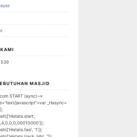
ayaz
n
i
 KAMI
1539
KEBUTUHAN MASJID
s.com START (aync)–>
pe=”text/javascript”>var _Hasync=
];
h([‘Histats.start’,
,4,0,0,0,00010000’]);
([‘Histats.fasi’, ‘1’]);
([‘Histats.track_hits’, ”]);