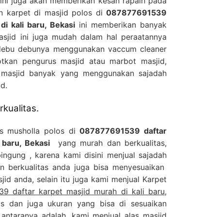
ini juga akan memberikan kesan rapaih pada
n karpet di masjid polos di
087877691539
di kali baru, Bekasi
ini memberikan banyak
asjid ini juga mudah dalam hal peraatannya
 debu debunya menggunakan vaccum cleaner
tkan pengurus masjid atau marbot masjid,
d masjid banyak yang menggunakan sajadah
d.
kualitas.
as musholla polos di
087877691539 daftar
 baru, Bekasi
yang murah dan berkualitas,
ingung , karena kami disini menjual sajadah
n berkualitas anda juga bisa menyesuaikan
id anda, selain itu juga kami menjual Karpet
9 daftar karpet masjid murah di kali baru,
s dan juga ukuran yang bisa di sesuaikan
antaranya adalah, kami menjual alas masjid