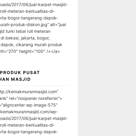
loads/2017/06/jual-karpet-masjid-
-roll-meteran-berkualitas-di-
arta-bogor-tangerang-depok-
urah-produk-diskon.jpg” alt=”jual
id turki tebal roll meteran
 di bekasi, jakarta, bogor,
 depok, cikarang murah produk
dth=”270″ height=”100″ /></a>
 PRODUK PUSAT
HAN MASJID
ttp://kemakmuranmasjid.com”
ank” rel=”noopener noreferrer”>
=”aligncenter wp-image-575″
//kemakmuranmasjid.com/wp-
loads/2017/06/jual-karpet-masjid-
-roll-meteran-berkualitas-di-
arta-bogor-tangerang-depok-