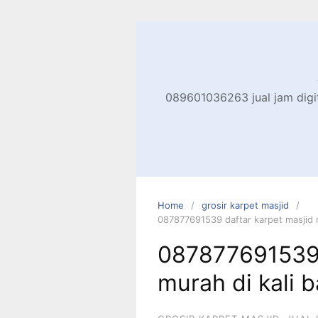
Skip
to
content
089601036263 jual jam digita
Home
grosir karpet masjid
087877691539 daftar karpet masjid m
087877691539 
murah di kali b