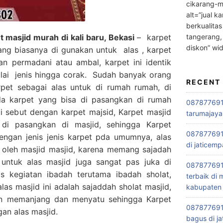
cikarang-m
alt=”jual ka
berkualitas
tangerang,
masjid murah di kali baru, Bekasi
– karpet
diskon” wi
ang biasanya di gunakan untuk alas , karpet
an permadani atau ambal, karpet ini identik
ulai jenis hingga corak. Sudah banyak orang
RECENT
et sebagai alas untuk di rumah rumah, di
da karpet yang bisa di pasangkan di rumah
0878776915
i sebut dengan karpet majsid, Karpet masjid
tarumajaya
di pasangkan di masjid, sehingga Karpet
087877691
engan jenis jenis karpet pda umumnya, alas
di jaticemp
t oleh masjid masjid, karena memang sajadah
i untuk alas masjid juga sangat pas juka di
087877691
is kegiatan ibadah terutama ibadah sholat,
terbaik di
s masjid ini adalah sajaddah sholat masjid,
kabupaten 
in memanjang dan menyatu sehingga Karpet
0878776915
gan alas masjid.
bagus di ja