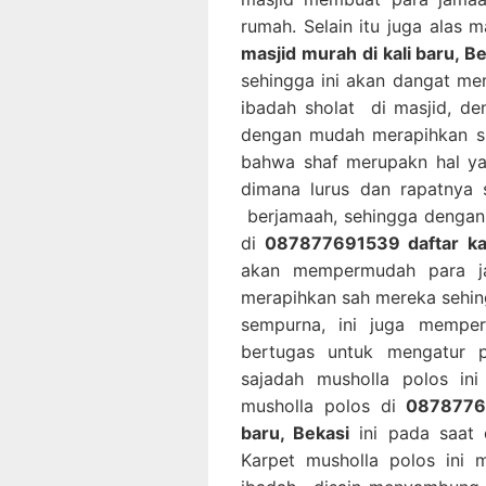
rumah. Selain itu juga alas 
masjid murah di kali baru, B
sehingga ini akan dangat m
ibadah sholat di masjid, de
dengan mudah merapihkan sh
bahwa shaf merupakn hal ya
dimana lurus dan rapatnya 
berjamaah, sehingga dengan 
di
087877691539 daftar kar
akan mempermudah para ja
merapihkan sah mereka sehin
sempurna, ini juga memp
bertugas untuk mengatur 
sajadah musholla polos in
musholla polos di
08787769
baru, Bekasi
ini pada saat 
Karpet musholla polos ini