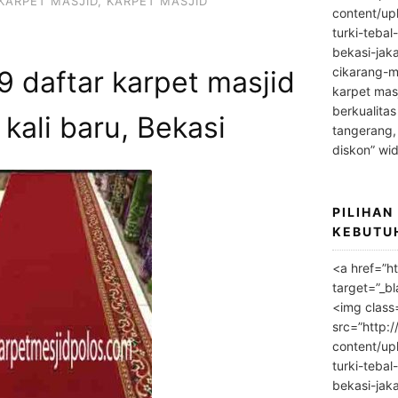
KARPET MASJID
,
KARPET MASJID
content/up
turki-tebal
bekasi-jak
cikarang-m
 daftar karpet masjid
karpet masj
berkualitas
kali baru, Bekasi
tangerang,
diskon” wi
PILIHAN
KEBUTU
<a href=”h
target=”_bl
<img class
src=”http:
content/up
turki-tebal
bekasi-jak