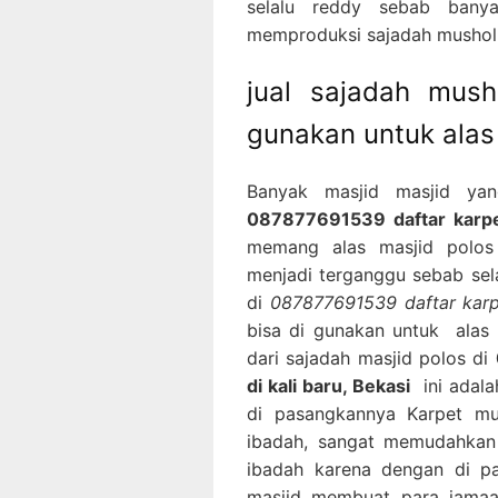
selalu reddy sebab banya
memproduksi sajadah musholla
jual sajadah mus
gunakan untuk alas
Banyak masjid masjid ya
087877691539 daftar karpet
memang alas masjid polos 
menjadi terganggu sebab sela
di
087877691539 daftar karpe
bisa di gunakan untuk alas
dari sajadah masjid polos di
di kali baru, Bekasi
ini adala
di pasangkannya Karpet mu
ibadah, sangat memudahkan
ibadah karena dengan di pa
masjid membuat para jamaa