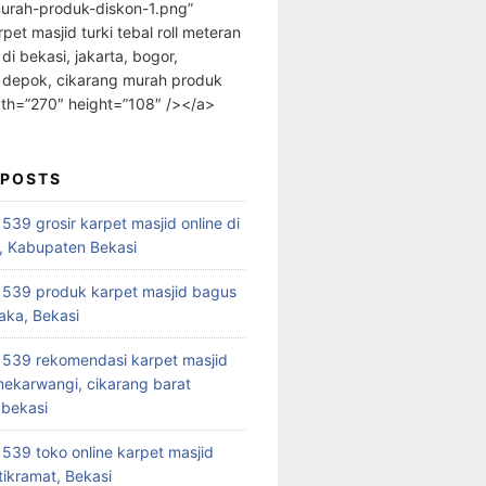
urah-produk-diskon-1.png”
rpet masjid turki tebal roll meteran
 di bekasi, jakarta, bogor,
 depok, cikarang murah produk
dth=”270″ height=”108″ /></a>
 POSTS
39 grosir karpet masjid online di
, Kabupaten Bekasi
539 produk karpet masjid bagus
aka, Bekasi
539 rekomendasi karpet masjid
 mekarwangi, cikarang barat
bekasi
39 toko online karpet masjid
tikramat, Bekasi