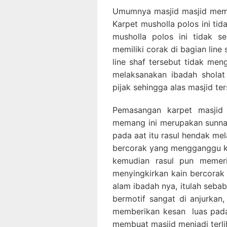
Umumnya masjid masjid mem
Karpet musholla polos ini tid
musholla polos ini tidak s
memiliki corak di bagian lin
line shaf tersebut tidak m
melaksanakan ibadah sholat
pijak sehingga alas masjid t
Pemasangan karpet masjid 
memang ini merupakan sunnah
pada aat itu rasul hendak me
bercorak yang mengganggu ko
kemudian rasul pun memeri
menyingkirkan kain bercorak 
alam ibadah nya, itulah seba
bermotif sangat di anjurkan,
memberikan kesan luas pada
membuat masjid menjadi terlih