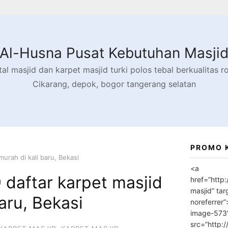
Al-Husna Pusat Kebutuhan Masji
l masjid dan karpet masjid turki polos tebal berkualitas rol
Cikarang, depok, bogor tangerang selatan
PROMO 
urah di kali baru, Bekasi
<a
daftar karpet masjid
href=”http
masjid” tar
aru, Bekasi
noreferrer
image-573
src=”http: