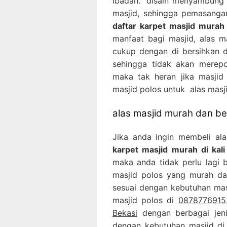
ibadah. disain menyambung 
masjid, sehingga pemasanga
daftar karpet masjid murah 
manfaat bagi masjid, alas m
cukup dengan di bersihkan
sehingga tidak akan merepo
maka tak heran jika masji
masjid polos untuk alas masji
alas masjid murah dan ber
Jika anda ingin membeli al
karpet masjid murah di kali
maka anda tidak perlu lagi b
masjid polos yang murah da
sesuai dengan kebutuhan masj
masjid polos di
08787769153
Bekasi
dengan berbagai jeni
dengan kebutuhan masjid di 