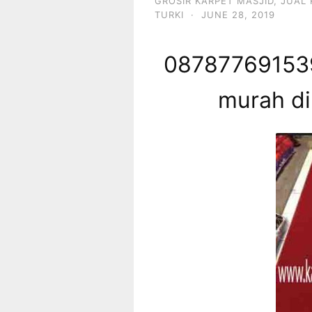
GROSIR KARPET MASJID
,
JUAL 
TURKI
·
JUNE 28, 2019
087877691539
murah di 