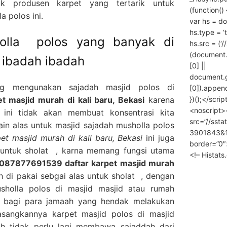
k produsen karpet yang tertarik untuk
(function() 
 polos ini.
var hs = do
hs.type = ‘
holla polos yang banyak di
hs.src = (‘/
(document
 ibadah ibadah
[0] ||
document.
ng mengunakan sajadah masjid polos di
[0]).append
})();</scrip
 masjid murah di kali baru, Bekasi
karena
<noscript>
ini tidak akan membuat konsentrasi kita
src=”//ssta
in alas untuk masjid sajadah musholla polos
3901843&10
t masjid murah di kali baru, Bekasi
ini juga
border=”0″
 untuk sholat , karna memang fungsi utama
<!– Histat
087877691539 daftar karpet masjid murah
h di pakai sebgai alas untuk sholat , dengan
sholla polos di masjid masjid atau rumah
 bagi para jamaah yang hendak melakukan
sangkannya karpet masjid polos di masjid
h tidak perlu lagi membawa sajaddah dari