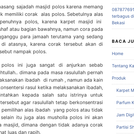
asang sajadah masjid polos karena memang
0878776915
ak memiliki corak alas polos. Sebetulnya alas
terbagus d
epenuhnya polos, karena karpet masjid ini
Bekasi
e shaf atau bagian bawahnya, namun cora pada
engganggu para jamaah terutama yang sedang
BACA J
 di atasnya, karena corak tersebut akan di
ersebut nampak polos.
Home
polos ini juga sangat di anjurkan sebab
Tentang K
tullah.. dimana pada masa rasulullah pernah
Produk
laksanakan ibadah di rumah , namun ada kain
nsentersi rasul ketika melaksanakan ibadah,
Karpet M
ntahkan kepada salah satu istrinya untuk
tersebut agar rasulullah tetap berkonsentrasi
Parfum K
b pemilihan alas ibadah yang polos atau tidak
Jam Digi
 selain itu juga alas musholla polos ini akan
 masjid, dimana dengan tidak adanya corak
Partisi S
at luas dan rapih.