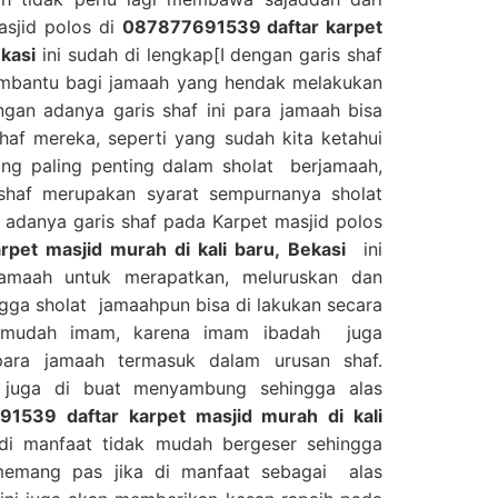
masjid polos di
087877691539 daftar karpet
ekasi
ini sudah di lengkap[I dengan garis shaf
embantu bagi jamaah yang hendak melakukan
ngan adanya garis shaf ini para jamaah bisa
af mereka, seperti yang sudah kita ketahui
ng paling penting dalam sholat berjamaah,
shaf merupakan syarat sempurnanya sholat
adanya garis shaf pada Karpet masjid polos
pet masjid murah di kali baru, Bekasi
ini
maah untuk merapatkan, meluruskan dan
gga sholat jamaahpun bisa di lakukan secara
ermudah imam, karena imam ibadah juga
para jamaah termasuk dalam urusan shaf.
i juga di buat menyambung sehingga alas
1539 daftar karpet masjid murah di kali
di manfaat tidak mudah bergeser sehingga
 memang pas jika di manfaat sebagai alas