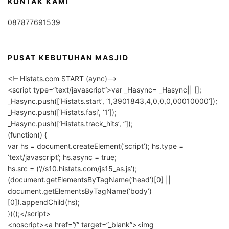
KONTAK KAMI
087877691539
PUSAT KEBUTUHAN MASJID
<!– Histats.com START (aync)–>
<script type=”text/javascript”>var _Hasync= _Hasync|| [];
_Hasync.push([‘Histats.start’, ‘1,3901843,4,0,0,0,00010000’]);
_Hasync.push([‘Histats.fasi’, ‘1’]);
_Hasync.push([‘Histats.track_hits’, ”]);
(function() {
var hs = document.createElement(‘script’); hs.type =
‘text/javascript’; hs.async = true;
hs.src = (‘//s10.histats.com/js15_as.js’);
(document.getElementsByTagName(‘head’)[0] ||
document.getElementsByTagName(‘body’)
[0]).appendChild(hs);
})();</script>
<noscript><a href=”/” target=”_blank”><img