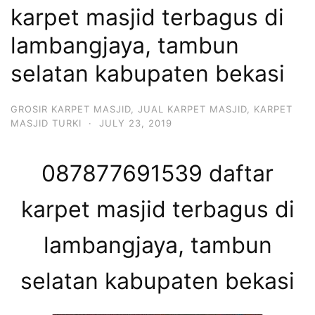
karpet masjid terbagus di
lambangjaya, tambun
selatan kabupaten bekasi
GROSIR KARPET MASJID
,
JUAL KARPET MASJID
,
KARPET
MASJID TURKI
·
JULY 23, 2019
087877691539 daftar
karpet masjid terbagus di
lambangjaya, tambun
selatan kabupaten bekasi