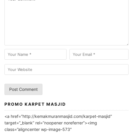
PROMO KARPET MASJID
A
l
<a href=”http://kemakmuranmasjid.com/karpet-masjid”
t
target=”_blank” rel=”noopener noreferrer”><img
e
class=”aligncenter wp-image-573″