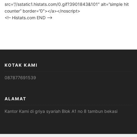
src=”//sstatic1.histats.com/0.gif?3901843&101″ alt=”simple hit
counter” border=”0″></a></noscript>
<!– Histats.com END –>
KOTAK KAMI
087877691539
ALAMAT
Kantor Kami di griya syariah Blok A1 no 8 tambun bekasi