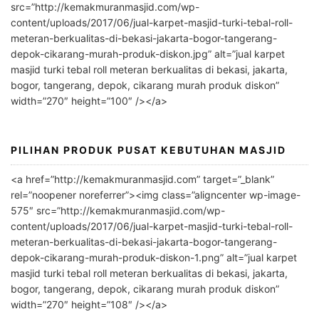
r
src=”http://kemakmuranmasjid.com/wp-
n
content/uploads/2017/06/jual-karpet-masjid-turki-tebal-roll-
meteran-berkualitas-di-bekasi-jakarta-bogor-tangerang-
a
depok-cikarang-murah-produk-diskon.jpg” alt=”jual karpet
t
masjid turki tebal roll meteran berkualitas di bekasi, jakarta,
i
bogor, tangerang, depok, cikarang murah produk diskon”
v
width=”270″ height=”100″ /></a>
e
:
PILIHAN PRODUK PUSAT KEBUTUHAN MASJID
<a href=”http://kemakmuranmasjid.com” target=”_blank”
rel=”noopener noreferrer”><img class=”aligncenter wp-image-
575″ src=”http://kemakmuranmasjid.com/wp-
content/uploads/2017/06/jual-karpet-masjid-turki-tebal-roll-
meteran-berkualitas-di-bekasi-jakarta-bogor-tangerang-
depok-cikarang-murah-produk-diskon-1.png” alt=”jual karpet
masjid turki tebal roll meteran berkualitas di bekasi, jakarta,
bogor, tangerang, depok, cikarang murah produk diskon”
width=”270″ height=”108″ /></a>