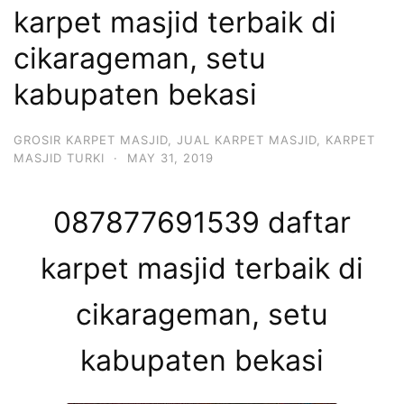
karpet masjid terbaik di
cikarageman, setu
kabupaten bekasi
GROSIR KARPET MASJID
,
JUAL KARPET MASJID
,
KARPET
MASJID TURKI
·
MAY 31, 2019
087877691539 daftar
karpet masjid terbaik di
cikarageman, setu
kabupaten bekasi