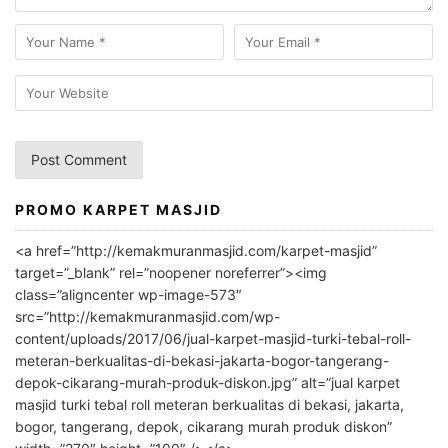
PROMO KARPET MASJID
A
l
<a href=”http://kemakmuranmasjid.com/karpet-masjid”
t
target=”_blank” rel=”noopener noreferrer”><img
e
class=”aligncenter wp-image-573″
r
src=”http://kemakmuranmasjid.com/wp-
n
content/uploads/2017/06/jual-karpet-masjid-turki-tebal-roll-
meteran-berkualitas-di-bekasi-jakarta-bogor-tangerang-
a
depok-cikarang-murah-produk-diskon.jpg” alt=”jual karpet
t
masjid turki tebal roll meteran berkualitas di bekasi, jakarta,
i
bogor, tangerang, depok, cikarang murah produk diskon”
v