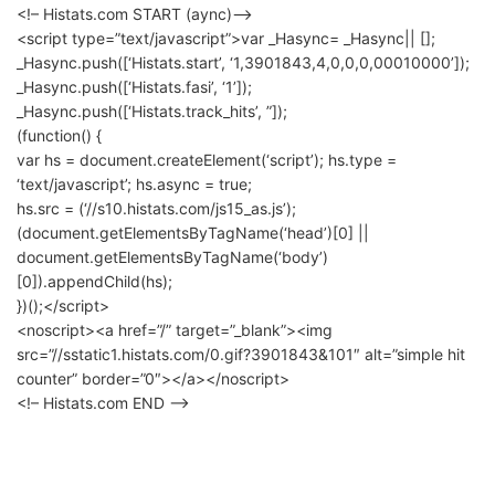
<!– Histats.com START (aync)–>
<script type=”text/javascript”>var _Hasync= _Hasync|| [];
_Hasync.push([‘Histats.start’, ‘1,3901843,4,0,0,0,00010000’]);
_Hasync.push([‘Histats.fasi’, ‘1’]);
_Hasync.push([‘Histats.track_hits’, ”]);
(function() {
var hs = document.createElement(‘script’); hs.type =
‘text/javascript’; hs.async = true;
hs.src = (‘//s10.histats.com/js15_as.js’);
(document.getElementsByTagName(‘head’)[0] ||
document.getElementsByTagName(‘body’)
[0]).appendChild(hs);
})();</script>
<noscript><a href=”/” target=”_blank”><img
src=”//sstatic1.histats.com/0.gif?3901843&101″ alt=”simple hit
counter” border=”0″></a></noscript>
<!– Histats.com END –>