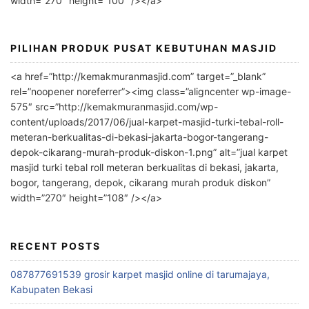
width=”270″ height=”100″ /></a>
e
:
PILIHAN PRODUK PUSAT KEBUTUHAN MASJID
<a href=”http://kemakmuranmasjid.com” target=”_blank”
rel=”noopener noreferrer”><img class=”aligncenter wp-image-
575″ src=”http://kemakmuranmasjid.com/wp-
content/uploads/2017/06/jual-karpet-masjid-turki-tebal-roll-
meteran-berkualitas-di-bekasi-jakarta-bogor-tangerang-
depok-cikarang-murah-produk-diskon-1.png” alt=”jual karpet
masjid turki tebal roll meteran berkualitas di bekasi, jakarta,
bogor, tangerang, depok, cikarang murah produk diskon”
width=”270″ height=”108″ /></a>
RECENT POSTS
087877691539 grosir karpet masjid online di tarumajaya,
Kabupaten Bekasi