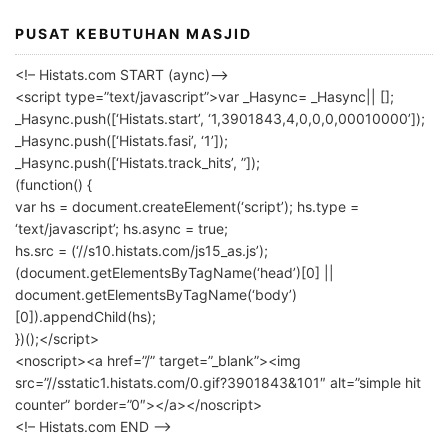
PUSAT KEBUTUHAN MASJID
<!– Histats.com START (aync)–>
<script type=”text/javascript”>var _Hasync= _Hasync|| [];
_Hasync.push([‘Histats.start’, ‘1,3901843,4,0,0,0,00010000’]);
_Hasync.push([‘Histats.fasi’, ‘1’]);
_Hasync.push([‘Histats.track_hits’, ”]);
(function() {
var hs = document.createElement(‘script’); hs.type =
‘text/javascript’; hs.async = true;
hs.src = (‘//s10.histats.com/js15_as.js’);
(document.getElementsByTagName(‘head’)[0] ||
document.getElementsByTagName(‘body’)
[0]).appendChild(hs);
})();</script>
<noscript><a href=”/” target=”_blank”><img
src=”//sstatic1.histats.com/0.gif?3901843&101″ alt=”simple hit
counter” border=”0″></a></noscript>
<!– Histats.com END –>