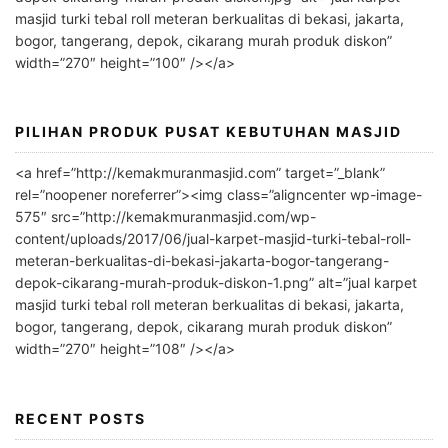
t
masjid turki tebal roll meteran berkualitas di bekasi, jakarta,
i
bogor, tangerang, depok, cikarang murah produk diskon”
v
width=”270″ height=”100″ /></a>
e
:
PILIHAN PRODUK PUSAT KEBUTUHAN MASJID
<a href=”http://kemakmuranmasjid.com” target=”_blank”
rel=”noopener noreferrer”><img class=”aligncenter wp-image-
575″ src=”http://kemakmuranmasjid.com/wp-
content/uploads/2017/06/jual-karpet-masjid-turki-tebal-roll-
meteran-berkualitas-di-bekasi-jakarta-bogor-tangerang-
depok-cikarang-murah-produk-diskon-1.png” alt=”jual karpet
masjid turki tebal roll meteran berkualitas di bekasi, jakarta,
bogor, tangerang, depok, cikarang murah produk diskon”
width=”270″ height=”108″ /></a>
RECENT POSTS