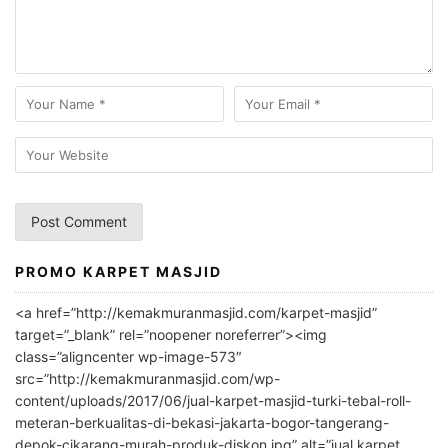
PROMO KARPET MASJID
A
l
<a href=”http://kemakmuranmasjid.com/karpet-masjid”
t
target=”_blank” rel=”noopener noreferrer”><img
e
class=”aligncenter wp-image-573″
r
src=”http://kemakmuranmasjid.com/wp-
n
content/uploads/2017/06/jual-karpet-masjid-turki-tebal-roll-
meteran-berkualitas-di-bekasi-jakarta-bogor-tangerang-
a
depok-cikarang-murah-produk-diskon.jpg” alt=”jual karpet