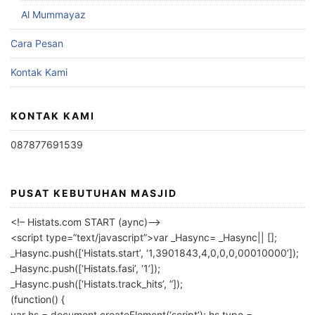
Al Mummayaz
Cara Pesan
Kontak Kami
KONTAK KAMI
087877691539
PUSAT KEBUTUHAN MASJID
<!– Histats.com START (aync)–>
<script type=”text/javascript”>var _Hasync= _Hasync|| [];
_Hasync.push([‘Histats.start’, ‘1,3901843,4,0,0,0,00010000’]);
_Hasync.push([‘Histats.fasi’, ‘1’]);
_Hasync.push([‘Histats.track_hits’, ”]);
(function() {
var hs = document.createElement(‘script’); hs.type =