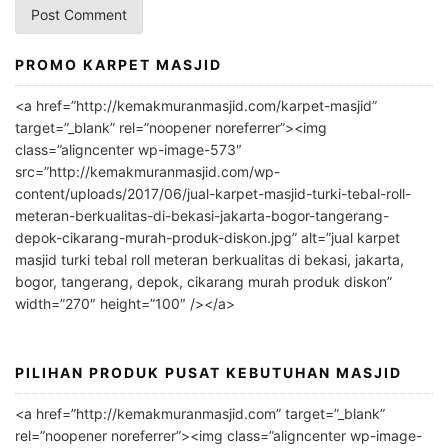
PROMO KARPET MASJID
A
l
<a href=”http://kemakmuranmasjid.com/karpet-masjid”
t
target=”_blank” rel=”noopener noreferrer”><img
e
class=”aligncenter wp-image-573″
r
src=”http://kemakmuranmasjid.com/wp-
n
content/uploads/2017/06/jual-karpet-masjid-turki-tebal-roll-
meteran-berkualitas-di-bekasi-jakarta-bogor-tangerang-
a
depok-cikarang-murah-produk-diskon.jpg” alt=”jual karpet
t
masjid turki tebal roll meteran berkualitas di bekasi, jakarta,
i
bogor, tangerang, depok, cikarang murah produk diskon”
v
width=”270″ height=”100″ /></a>
e
:
PILIHAN PRODUK PUSAT KEBUTUHAN MASJID
<a href=”http://kemakmuranmasjid.com” target=”_blank”
rel=”noopener noreferrer”><img class=”aligncenter wp-image-