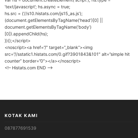
‘text/javascript’; hs.async = true;
hs.src = (‘//s10.histats.com/js15_as.js’);
(document.getElementsByTagName(‘head’)[0] ||
document.getElementsByTagName(‘body’)
[0]).appendChild(hs);
})();</script>
<noscript><a href=”/” target=”_blank”><img
src=”//sstatic1.histats.com/0.gif?3901843&101″ alt=”simple hit
counter” border=”0″></a></noscript>
<!– Histats.com END –>
KOTAK KAMI
087877691539