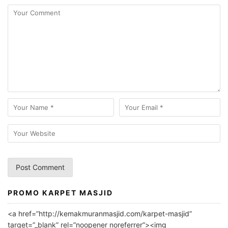
PROMO KARPET MASJID
A
l
<a href=”http://kemakmuranmasjid.com/karpet-masjid”
t
target=”_blank” rel=”noopener noreferrer”><img