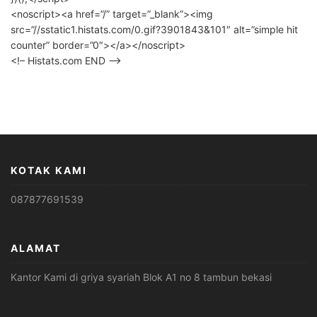
<noscript><a href=”/” target=”_blank”><img
src=”//sstatic1.histats.com/0.gif?3901843&101″ alt=”simple hit
counter” border=”0″></a></noscript>
<!– Histats.com END –>
KOTAK KAMI
087877691539
ALAMAT
Kantor Kami di griya syariah Blok A1 no 8 tambun bekasi