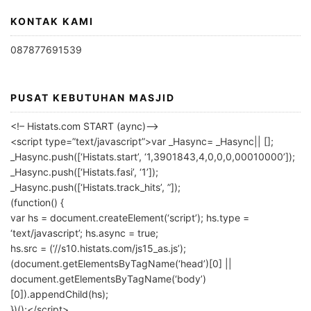
KONTAK KAMI
087877691539
PUSAT KEBUTUHAN MASJID
<!– Histats.com START (aync)–>
<script type=”text/javascript”>var _Hasync= _Hasync|| [];
_Hasync.push([‘Histats.start’, ‘1,3901843,4,0,0,0,00010000’]);
_Hasync.push([‘Histats.fasi’, ‘1’]);
_Hasync.push([‘Histats.track_hits’, ”]);
(function() {
var hs = document.createElement(‘script’); hs.type =
‘text/javascript’; hs.async = true;
hs.src = (‘//s10.histats.com/js15_as.js’);
(document.getElementsByTagName(‘head’)[0] ||
document.getElementsByTagName(‘body’)
[0]).appendChild(hs);
})();</script>