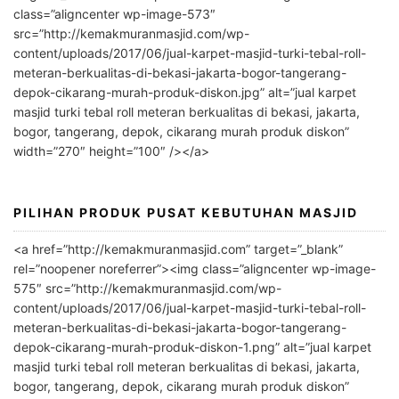
e
class=”aligncenter wp-image-573″
r
src=”http://kemakmuranmasjid.com/wp-
n
content/uploads/2017/06/jual-karpet-masjid-turki-tebal-roll-
meteran-berkualitas-di-bekasi-jakarta-bogor-tangerang-
a
depok-cikarang-murah-produk-diskon.jpg” alt=”jual karpet
t
masjid turki tebal roll meteran berkualitas di bekasi, jakarta,
i
bogor, tangerang, depok, cikarang murah produk diskon”
v
width=”270″ height=”100″ /></a>
e
:
PILIHAN PRODUK PUSAT KEBUTUHAN MASJID
<a href=”http://kemakmuranmasjid.com” target=”_blank”
rel=”noopener noreferrer”><img class=”aligncenter wp-image-
575″ src=”http://kemakmuranmasjid.com/wp-
content/uploads/2017/06/jual-karpet-masjid-turki-tebal-roll-
meteran-berkualitas-di-bekasi-jakarta-bogor-tangerang-
depok-cikarang-murah-produk-diskon-1.png” alt=”jual karpet
masjid turki tebal roll meteran berkualitas di bekasi, jakarta,
bogor, tangerang, depok, cikarang murah produk diskon”