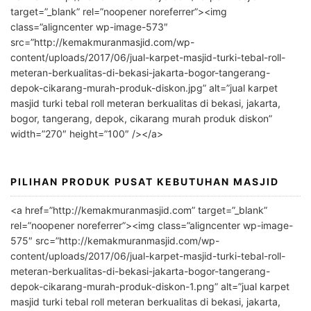
t
target=”_blank” rel=”noopener noreferrer”><img
e
class=”aligncenter wp-image-573″
r
src=”http://kemakmuranmasjid.com/wp-
n
content/uploads/2017/06/jual-karpet-masjid-turki-tebal-roll-
meteran-berkualitas-di-bekasi-jakarta-bogor-tangerang-
a
depok-cikarang-murah-produk-diskon.jpg” alt=”jual karpet
t
masjid turki tebal roll meteran berkualitas di bekasi, jakarta,
i
bogor, tangerang, depok, cikarang murah produk diskon”
v
width=”270″ height=”100″ /></a>
e
:
PILIHAN PRODUK PUSAT KEBUTUHAN MASJID
<a href=”http://kemakmuranmasjid.com” target=”_blank”
rel=”noopener noreferrer”><img class=”aligncenter wp-image-
575″ src=”http://kemakmuranmasjid.com/wp-
content/uploads/2017/06/jual-karpet-masjid-turki-tebal-roll-
meteran-berkualitas-di-bekasi-jakarta-bogor-tangerang-
depok-cikarang-murah-produk-diskon-1.png” alt=”jual karpet
masjid turki tebal roll meteran berkualitas di bekasi, jakarta,