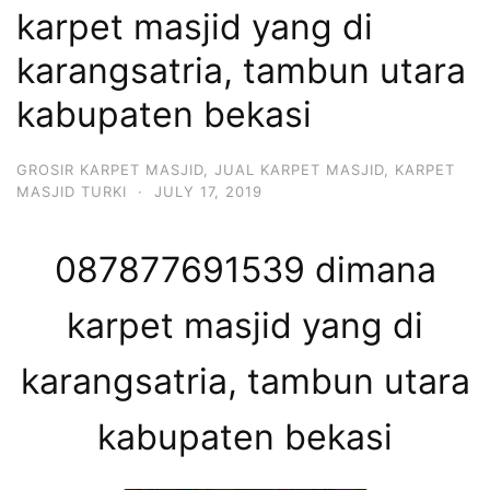
karpet masjid yang di
karangsatria, tambun utara
kabupaten bekasi
GROSIR KARPET MASJID
,
JUAL KARPET MASJID
,
KARPET
MASJID TURKI
·
JULY 17, 2019
087877691539 dimana
karpet masjid yang di
karangsatria, tambun utara
kabupaten bekasi