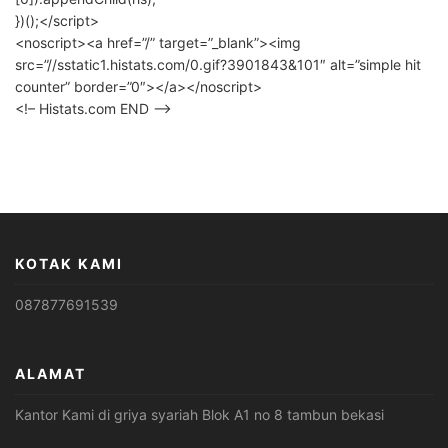
})();</script>
<noscript><a href=”/” target=”_blank”><img
src=”//sstatic1.histats.com/0.gif?3901843&101″ alt=”simple hit
counter” border=”0″></a></noscript>
<!– Histats.com END –>
KOTAK KAMI
087877691539
ALAMAT
Kantor Kami di griya syariah Blok A1 no 8 tambun bekasi