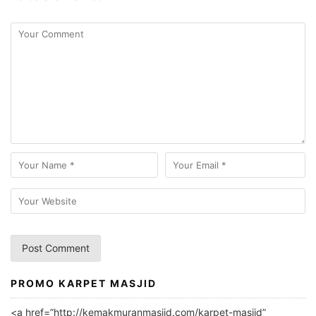
PROMO KARPET MASJID
A
l
<a href=”http://kemakmuranmasjid.com/karpet-masjid”