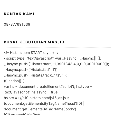
KONTAK KAMI
087877691539
PUSAT KEBUTUHAN MASJID
<!– Histats.com START (aync)–>
<script type=”text/javascript”>var _Hasync= _Hasync|| [];
_Hasync.push([‘Histats.start’, ‘1,3901843,4,0,0,0,00010000’]);
_Hasync.push([‘Histats.fasi’, ‘1’]);
_Hasync.push([‘Histats.track_hits’, ”]);
(function() {
var hs = document.createElement(‘script’); hs.type =
‘text/javascript’; hs.async = true;
hs.src = (‘//s10.histats.com/js15_as.js’);
(document.getElementsByTagName(‘head’)[0] ||
document.getElementsByTagName(‘body’)
[0]).appendChild(hs);