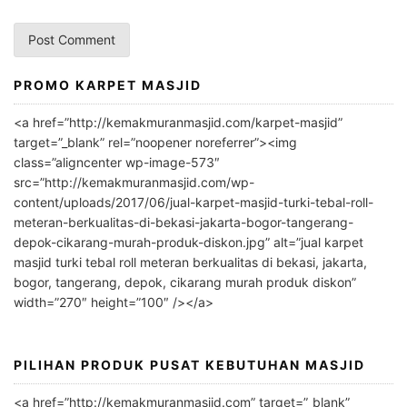
PROMO KARPET MASJID
A
l
<a href=”http://kemakmuranmasjid.com/karpet-masjid”
t
target=”_blank” rel=”noopener noreferrer”><img
e
class=”aligncenter wp-image-573″
r
src=”http://kemakmuranmasjid.com/wp-
n
content/uploads/2017/06/jual-karpet-masjid-turki-tebal-roll-
meteran-berkualitas-di-bekasi-jakarta-bogor-tangerang-
a
depok-cikarang-murah-produk-diskon.jpg” alt=”jual karpet
t
masjid turki tebal roll meteran berkualitas di bekasi, jakarta,
i
bogor, tangerang, depok, cikarang murah produk diskon”
v
width=”270″ height=”100″ /></a>
e
:
PILIHAN PRODUK PUSAT KEBUTUHAN MASJID
<a href=”http://kemakmuranmasjid.com” target=”_blank”