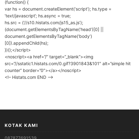
(function() {
var hs = document.createElement(‘script’); hs.type =
‘text/javascript’; hs.async = true;
hs.src = (‘//s10.histats.com/js15_as.js’);
(document.getElementsByTagName(‘head’)[0] ||
document.getElementsByTagName(‘body’)
[0]).appendChild(hs);
})();</script>
<noscript><a href=”/” target=”_blank”><img
src=”//sstatic1.histats.com/0.gif?3901843&101″ alt=”simple hit
counter” border=”0″></a></noscript>
<!– Histats.com END –>
KOTAK KAMI
087877691539