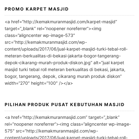
PROMO KARPET MASJID
A
l
<a href=”http://kemakmuranmasjid.com/karpet-masjid”
t
target=”_blank” rel=”noopener noreferrer”><img
e
class=”aligncenter wp-image-573″
r
src=”http://kemakmuranmasjid.com/wp-
n
content/uploads/2017/06/jual-karpet-masjid-turki-tebal-roll-
meteran-berkualitas-di-bekasi-jakarta-bogor-tangerang-
a
depok-cikarang-murah-produk-diskon.jpg” alt=”jual karpet
t
masjid turki tebal roll meteran berkualitas di bekasi, jakarta,
i
bogor, tangerang, depok, cikarang murah produk diskon”
v
width=”270″ height=”100″ /></a>
e
:
PILIHAN PRODUK PUSAT KEBUTUHAN MASJID
<a href=”http://kemakmuranmasjid.com” target=”_blank”
rel=”noopener noreferrer”><img class=”aligncenter wp-image-
575″ src=”http://kemakmuranmasjid.com/wp-
content/uploads/2017/06/jual-karpet-masjid-turki-tebal-roll-