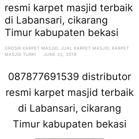
resmi karpet masjid terbaik
di Labansari, cikarang
Timur kabupaten bekasi
GROSIR KARPET MASJID
,
JUAL KARPET MASJID
,
KARPET
MASJID TURKI
·
JUNE 22, 2019
087877691539 distributor
resmi karpet masjid terbaik
di Labansari, cikarang
Timur kabupaten bekasi