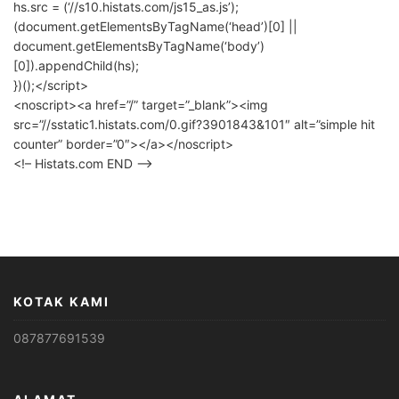
hs.src = (‘//s10.histats.com/js15_as.js’);
(document.getElementsByTagName(‘head’)[0] ||
document.getElementsByTagName(‘body’)
[0]).appendChild(hs);
})();</script>
<noscript><a href=”/” target=”_blank”><img
src=”//sstatic1.histats.com/0.gif?3901843&101″ alt=”simple hit
counter” border=”0″></a></noscript>
<!– Histats.com END –>
KOTAK KAMI
087877691539