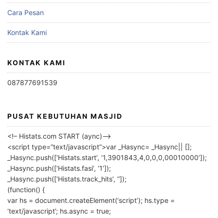
Cara Pesan
Kontak Kami
KONTAK KAMI
087877691539
PUSAT KEBUTUHAN MASJID
<!– Histats.com START (aync)–>
<script type=”text/javascript”>var _Hasync= _Hasync|| [];
_Hasync.push([‘Histats.start’, ‘1,3901843,4,0,0,0,00010000’]);
_Hasync.push([‘Histats.fasi’, ‘1’]);
_Hasync.push([‘Histats.track_hits’, ”]);
(function() {
var hs = document.createElement(‘script’); hs.type =
‘text/javascript’; hs.async = true;