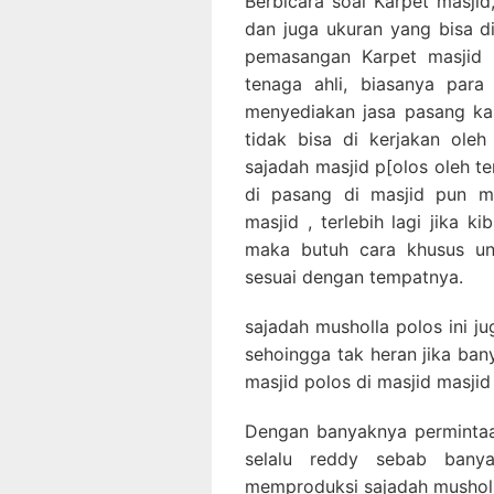
Berbicara soal Karpet masjid,
dan juga ukuran yang bisa d
pemasangan Karpet masjid p
tenaga ahli, biasanya para
menyediakan jasa pasang ka
tidak bisa di kerjakan ole
sajadah masjid p[olos oleh t
di pasang di masjid pun m
masjid , terlebih lagi jika k
maka butuh cara khusus un
sesuai dengan tempatnya.
sajadah musholla polos ini j
sehoingga tak heran jika ba
masjid polos di masjid masjid
Dengan banyaknya permintaa
selalu reddy sebab banya
memproduksi sajadah musholla