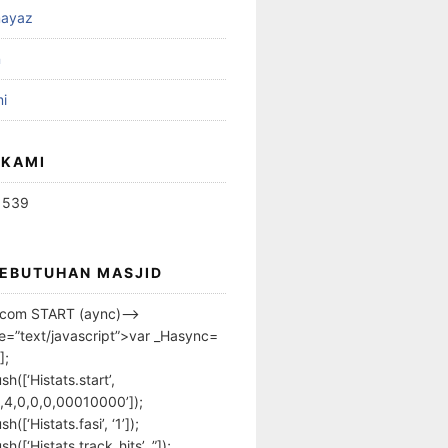
ayaz
n
i
 KAMI
1539
KEBUTUHAN MASJID
s.com START (aync)–>
pe=”text/javascript”>var _Hasync=
];
h([‘Histats.start’,
,4,0,0,0,00010000’]);
([‘Histats.fasi’, ‘1’]);
([‘Histats.track_hits’, ”]);