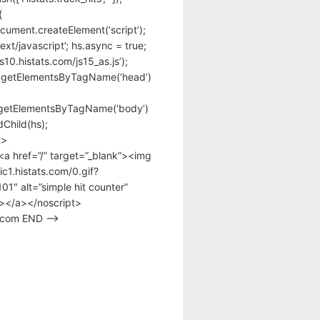
{
cument.createElement(‘script’);
text/javascript’; hs.async = true;
/s10.histats.com/js15_as.js’);
.getElementsByTagName(‘head’)
getElementsByTagName(‘body’)
Child(hs);
t>
<a href=”/” target=”_blank”><img
tic1.histats.com/0.gif?
1″ alt=”simple hit counter”
></a></noscript>
s.com END –>