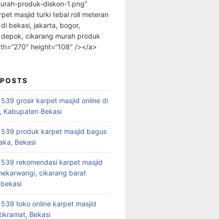
urah-produk-diskon-1.png”
rpet masjid turki tebal roll meteran
 di bekasi, jakarta, bogor,
 depok, cikarang murah produk
dth=”270″ height=”108″ /></a>
 POSTS
39 grosir karpet masjid online di
, Kabupaten Bekasi
539 produk karpet masjid bagus
aka, Bekasi
539 rekomendasi karpet masjid
 mekarwangi, cikarang barat
bekasi
39 toko online karpet masjid
tikramat, Bekasi