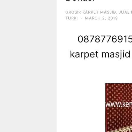
GROSIR KARPET MASJID
,
JUAL 
TURKI
·
MARCH 2, 2019
08787769153
karpet masjid 