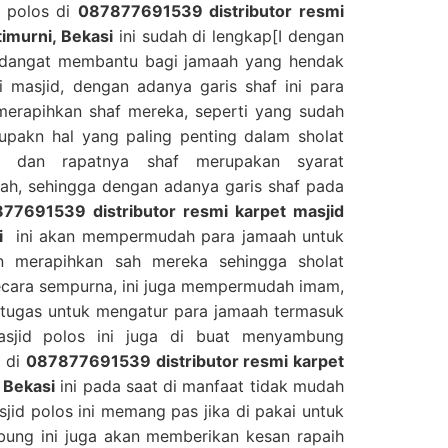
d polos di
087877691539 distributor resmi
timurni, Bekasi
ini sudah di lengkap[I dengan
an dangat membantu bagi jamaah yang hendak
 masjid, dengan adanya garis shaf ini para
erapihkan shaf mereka, seperti yang sudah
upakn hal yang paling penting dalam sholat
s dan rapatnya shaf merupakan syarat
ah, sehingga dengan adanya garis shaf pada
77691539 distributor resmi karpet masjid
i
ini akan mempermudah para jamaah untuk
n merapihkan sah mereka sehingga sholat
ecara sempurna, ini juga mempermudah imam,
rtugas untuk mengatur para jamaah termasuk
asjid polos ini juga di buat menyambung
s di
087877691539 distributor resmi karpet
, Bekasi
ini pada saat di manfaat tidak mudah
jid polos ini memang pas jika di pakai untuk
bung ini juga akan memberikan kesan rapaih