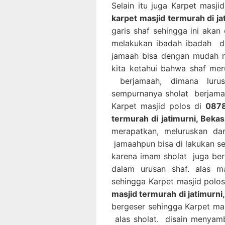
Selain itu juga Karpet masji
karpet masjid termurah di ja
garis shaf sehingga ini ak
melakukan ibadah ibadah di
jamaah bisa dengan mudah m
kita ketahui bahwa shaf mer
berjamaah, dimana luru
sempurnanya sholat berjama
Karpet masjid polos di
0878
termurah di jatimurni, Bekas
merapatkan, meluruskan da
jamaahpun bisa di lakukan s
karena imam sholat juga be
dalam urusan shaf. alas m
sehingga Karpet masjid polo
masjid termurah di jatimurni
bergeser sehingga Karpet mas
alas sholat. disain menyam