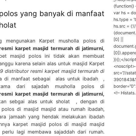
(function() 
 polos yang banyak di manfaat
var hs = do
hs.type = ‘
holat
hs.src = (‘/
(document
[0] ||
g mengunakan Karpet musholla polos di
document.
esmi karpet masjid termurah di jatimurni,
[0]).append
t masjid polos ini tidak akan membuat
})();</scrip
ganggu karena selain alas untuk masjid Karpet
<noscript>
distributor resmi karpet masjid termurah di
src=”//ssta
sa di manfaat sebagai alas untuk ibadah ,
3901843&10
ama dari sajadah musholla polos di
border=”0″
<!– Histat
esmi karpet masjid termurah di jatimurni,
an sebgai alas untuk sholat , dengan di
 polos di masjid masjid atau rumah ibadah,
ara jamaah yang hendak melakukan ibadah
nya karpet masjid polos di masjid masjid
 perlu lagi membawa sajaddah dari rumah.