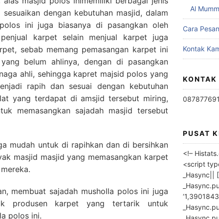
 alas masjid polos inimemiliki berbagai jenis
Al Mumm
i sesuaikan dengan kebutuhan masjid, dalam
olos ini juga biasanya di pasangkan oleh
Cara Pesa
 penjual karpet selain menjual karpet juga
rpet, sebab memang pemasangan karpet ini
Kontak Kam
h yang belum ahlinya, dengan di pasangkan
enaga ahli, sehingga kapret majsid polos yang
KONTAK
enjadi rapih dan sesuai dengan kebutuhan
iblat yang terdapat di amsjid tersebut miring,
08787769
tuk memasangkan sajadah masjid tersebut
PUSAT 
uga mudah untuk di rapihkan dan di bersihkan
<!– Histat
nyak masjid masjid yang memasangkan karpet
<script ty
 mereka.
_Hasync|| [
_Hasync.pus
n, membuat sajadah musholla polos ini juga
‘1,3901843
k produsen karpet yang tertarik untuk
_Hasync.push
 polos ini.
_Hasync.push