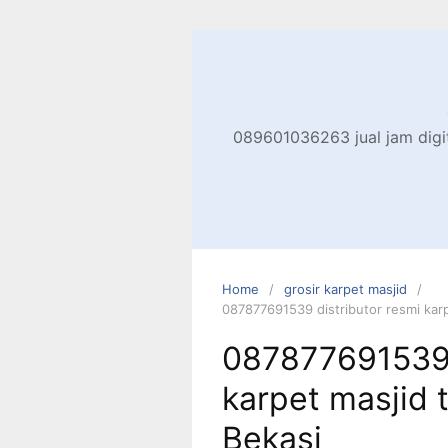
Skip
to
content
089601036263 jual jam digita
Home
grosir karpet masjid
087877691539 distributor resmi karp
087877691539 
karpet masjid t
Bekasi