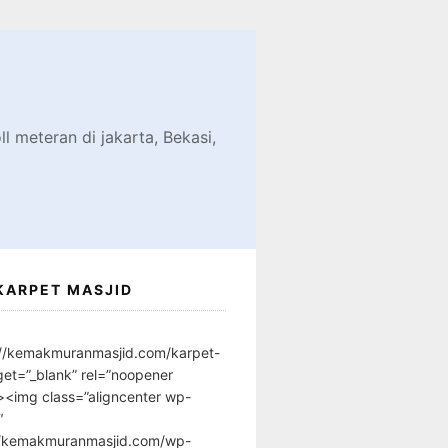
d
l meteran di jakarta, Bekasi,
KARPET MASJID
://kemakmuranmasjid.com/karpet-
get=”_blank” rel=”noopener
”><img class=”aligncenter wp-
″
//kemakmuranmasjid.com/wp-