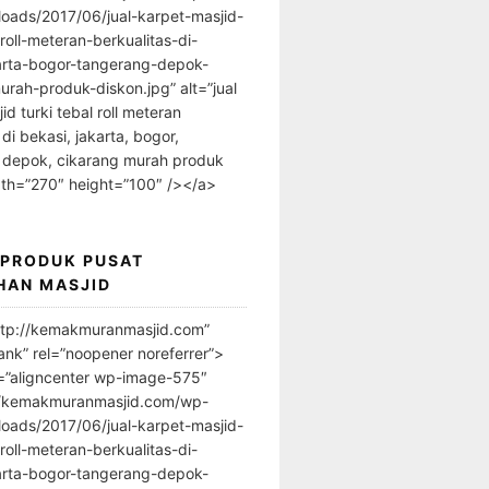
loads/2017/06/jual-karpet-masjid-
-roll-meteran-berkualitas-di-
arta-bogor-tangerang-depok-
urah-produk-diskon.jpg” alt=”jual
id turki tebal roll meteran
 di bekasi, jakarta, bogor,
 depok, cikarang murah produk
dth=”270″ height=”100″ /></a>
 PRODUK PUSAT
HAN MASJID
ttp://kemakmuranmasjid.com”
ank” rel=”noopener noreferrer”>
=”aligncenter wp-image-575″
//kemakmuranmasjid.com/wp-
loads/2017/06/jual-karpet-masjid-
-roll-meteran-berkualitas-di-
arta-bogor-tangerang-depok-