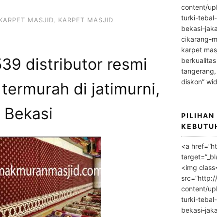
content/up
turki-tebal
KARPET MASJID
,
KARPET MASJID
bekasi-jak
cikarang-m
karpet masj
9 distributor resmi
berkualitas
tangerang,
diskon” wi
termurah di jatimurni,
Bekasi
PILIHAN
KEBUTU
<a href=”h
target=”_bl
<img class
src=”http:
content/up
turki-tebal
bekasi-jak