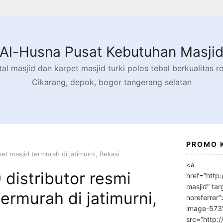
Al-Husna Pusat Kebutuhan Masji
l masjid dan karpet masjid turki polos tebal berkualitas rol
Cikarang, depok, bogor tangerang selatan
PROMO 
et masjid termurah di jatimurni, Bekasi
<a
distributor resmi
href=”http
masjid” tar
ermurah di jatimurni,
noreferrer
image-573
src=”http: