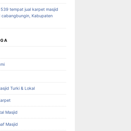
39 tempat jual karpet masjid
i cabangbungin, Kabupaten
UGA
ami
asjid Turki & Lokal
arpet
tal Masjid
haf Masjid