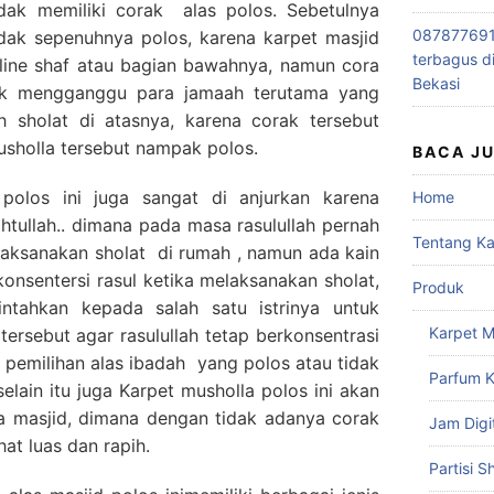
idak memiliki corak alas polos. Sebetulnya
0878776915
idak sepenuhnya polos, karena karpet masjid
terbagus d
 line shaf atau bagian bawahnya, namun cora
Bekasi
dak mengganggu para jamaah terutama yang
 sholat di atasnya, karena corak tersebut
musholla tersebut nampak polos.
BACA J
polos ini juga sangat di anjurkan karena
Home
tullah.. dimana pada masa rasulullah pernah
Tentang K
laksanakan sholat di rumah , namun ada kain
nsentersi rasul ketika melaksanakan sholat,
Produk
ntahkan kepada salah satu istrinya untuk
Karpet M
tersebut agar rasulullah tetap berkonsentrasi
b pemilihan alas ibadah yang polos atau tidak
Parfum K
selain itu juga Karpet musholla polos ini akan
 masjid, dimana dengan tidak adanya corak
Jam Digi
at luas dan rapih.
Partisi S