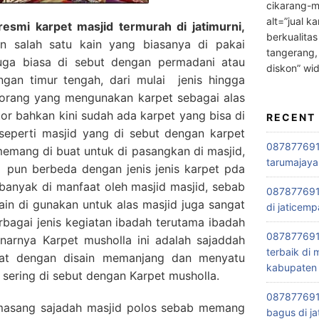
cikarang-m
alt=”jual ka
esmi karpet masjid termurah di jatimurni,
berkualitas
salah satu kain yang biasanya di pakai
tangerang,
juga biasa di sebut dengan permadani atau
diskon” wi
engan timur tengah, dari mulai jenis hingga
orang yang mengunakan karpet sebagai alas
tor bahkan kini sudah ada karpet yang bisa di
RECENT
seperti masjid yang di sebut dengan karpet
0878776915
 memang di buat untuk di pasangkan di masjid,
tarumajaya
i pun berbeda dengan jenis jenis karpet pda
banyak di manfaat oleh masjid masjid, sebab
087877691
ain di gunakan untuk alas masjid juga sangat
di jaticemp
rbagai jenis kegiatan ibadah terutama ibadah
087877691
narnya Karpet musholla ini adalah sajaddah
terbaik di
buat dengan disain memanjang dan menyatu
kabupaten 
 sering di sebut dengan Karpet musholla.
0878776915
asang sajadah masjid polos sebab memang
bagus di ja