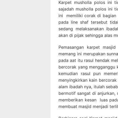
Karpet musholla polos ini t
sajadah musholla polos ini t
ini memiliki corak di bagian
pada line shaf tersebut ti
sedang melaksanakan ibadah
akan di pijak sehingga alas 
Pemasangan karpet masjid 
memang ini merupakan sunnah
pada aat itu rasul hendak me
bercorak yang mengganggu ko
kemudian rasul pun memeri
menyingkirkan kain bercorak 
alam ibadah nya, itulah seba
bermotif sangat di anjurkan, 
memberikan kesan luas pada
membuat masjid menjadi terlih