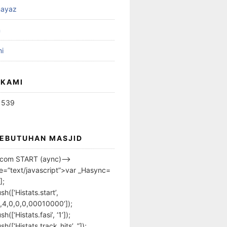
ayaz
n
i
 KAMI
1539
KEBUTUHAN MASJID
s.com START (aync)–>
pe=”text/javascript”>var _Hasync=
];
h([‘Histats.start’,
,4,0,0,0,00010000’]);
([‘Histats.fasi’, ‘1’]);
([‘Histats.track_hits’, ”]);