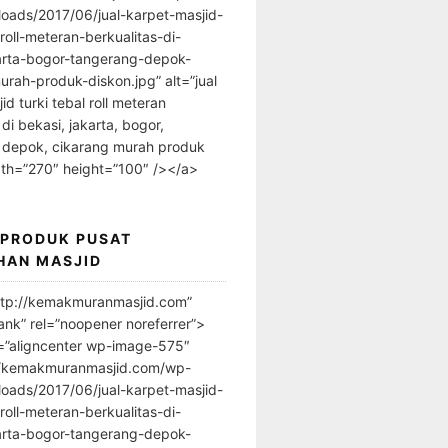
loads/2017/06/jual-karpet-masjid-
-roll-meteran-berkualitas-di-
arta-bogor-tangerang-depok-
urah-produk-diskon.jpg” alt=”jual
id turki tebal roll meteran
 di bekasi, jakarta, bogor,
 depok, cikarang murah produk
dth=”270″ height=”100″ /></a>
 PRODUK PUSAT
HAN MASJID
ttp://kemakmuranmasjid.com”
ank” rel=”noopener noreferrer”>
=”aligncenter wp-image-575″
//kemakmuranmasjid.com/wp-
loads/2017/06/jual-karpet-masjid-
-roll-meteran-berkualitas-di-
arta-bogor-tangerang-depok-