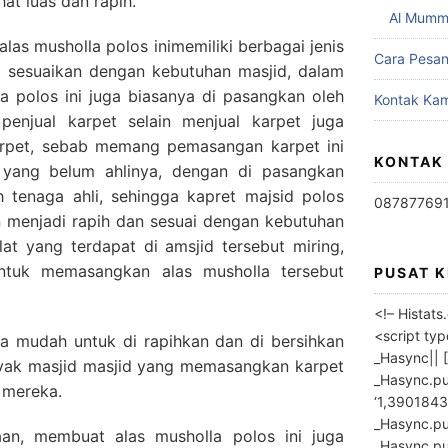
at luas dan rapih.
Al Mumm
alas musholla polos inimemiliki berbagai jenis
Cara Pesa
i sesuaikan dengan kebutuhan masjid, dalam
 polos ini juga biasanya di pasangkan oleh
Kontak Kam
 penjual karpet selain menjual karpet juga
rpet, sebab memang pemasangan karpet ini
KONTAK
h yang belum ahlinya, dengan di pasangkan
h tenaga ahli, sehingga kapret majsid polos
08787769
n menjadi rapih dan sesuai dengan kebutuhan
iblat yang terdapat di amsjid tersebut miring,
ntuk memasangkan alas musholla tersebut
PUSAT 
<!– Histat
<script ty
ga mudah untuk di rapihkan dan di bersihkan
_Hasync|| [
nyak masjid masjid yang memasangkan karpet
_Hasync.pus
 mereka.
‘1,3901843
_Hasync.push
an, membuat alas musholla polos ini juga
_Hasync.push