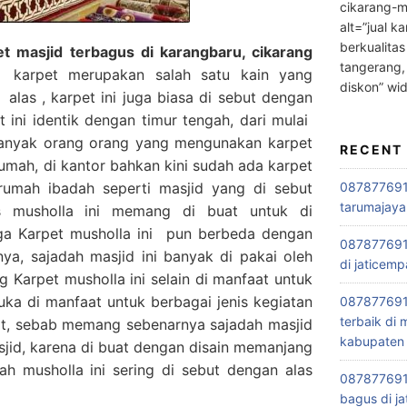
cikarang-m
alt=”jual ka
berkualitas
 masjid terbagus di karangbaru, cikarang
tangerang,
karpet merupakan salah satu kain yang
diskon” wi
alas , karpet ini juga biasa di sebut dengan
 ini identik dengan timur tengah, dari mulai
banyak orang orang yang mengunakan karpet
RECENT
rumah, di kantor bahkan kini sudah ada karpet
rumah ibadah seperti masjid yang di sebut
0878776915
tarumajaya
as musholla ini memang di buat untuk di
gga Karpet musholla ini pun berbeda dengan
087877691
ya, sajadah masjid ini banyak di pakai oleh
di jaticemp
 Karpet musholla ini selain di manfaat untuk
juka di manfaat untuk berbagai jenis kegiatan
087877691
terbaik di
at, sebab memang sebenarnya sajadah masjid
kabupaten 
asjid, karena di buat dengan disain memanjang
h musholla ini sering di sebut dengan alas
0878776915
bagus di ja