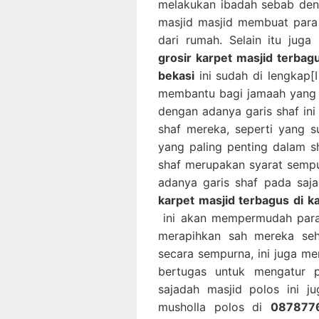
melakukan ibadah sebab den
masjid masjid membuat para
dari rumah. Selain itu jug
grosir karpet masjid terbag
bekasi
ini sudah di lengkap[
membantu bagi jamaah yang 
dengan adanya garis shaf in
shaf mereka, seperti yang 
yang paling penting dalam s
shaf merupakan syarat semp
adanya garis shaf pada saj
karpet masjid terbagus di k
ini akan mempermudah para
merapihkan sah mereka se
secara sempurna, ini juga 
bertugas untuk mengatur 
sajadah masjid polos ini 
musholla polos di
0878776