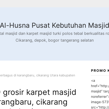
Al-Husna Pusat Kebutuhan Masji
l masjid dan karpet masjid turki polos tebal berkualitas rol
Cikarang, depok, bogor tangerang selatan
PROMO 
terbagus di karangbaru, cikarang Utara kabupaten
<a
href=”http
grosir karpet masjid
masjid” tar
noreferrer
rangbaru, cikarang
image-573
src=”http: