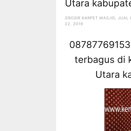
Utara kabupat
GROSIR KARPET MASJID
,
JUAL 
22, 2019
087877691539
terbagus di 
Utara k