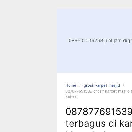
Skip
to
content
089601036263 jual jam digita
Home
grosir karpet masjid
087877691539 grosir karpet masjid 
bekasi
087877691539 
terbagus di ka