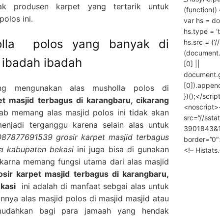
ak produsen karpet yang tertarik untuk
(function() 
olos ini.
var hs = do
hs.type = ‘
olla polos yang banyak di
hs.src = (‘/
(document
 ibadah ibadah
[0] ||
document.
[0]).append
ng mengunakan alas musholla polos di
})();</scrip
 masjid terbagus di karangbaru, cikarang
<noscript>
b memang alas masjid polos ini tidak akan
src=”//ssta
enjadi terganggu karena selain alas untuk
3901843&10
087877691539 grosir karpet masjid terbagus
border=”0″
ra kabupaten bekasi
ini juga bisa di gunakan
<!– Histat
 karna memang fungsi utama dari alas masjid
ir karpet masjid terbagus di karangbaru,
kasi
ini adalah di manfaat sebgai alas untuk
nya alas masjid polos di masjid masjid atau
mudahkan bagi para jamaah yang hendak