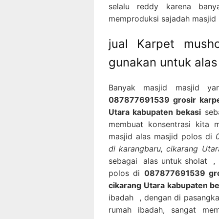
selalu reddy karena bany
memproduksi sajadah masjid p
jual Karpet mush
gunakan untuk alas
Banyak masjid masjid ya
087877691539 grosir karpet
Utara kabupaten bekasi
seba
membuat konsentrasi kita m
masjid alas masjid polos di
di karangbaru, cikarang Uta
sebagai alas untuk sholat ,
polos di
087877691539 gros
cikarang Utara kabupaten be
ibadah , dengan di pasangkan
rumah ibadah, sangat me