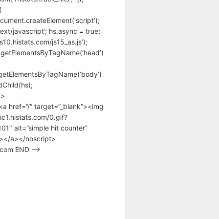
{
cument.createElement(‘script’);
text/javascript’; hs.async = true;
/s10.histats.com/js15_as.js’);
.getElementsByTagName(‘head’)
getElementsByTagName(‘body’)
Child(hs);
t>
<a href=”/” target=”_blank”><img
tic1.histats.com/0.gif?
1″ alt=”simple hit counter”
></a></noscript>
s.com END –>