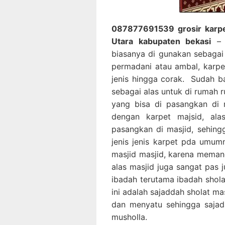
087877691539 grosir karpet
Utara kabupaten bekasi
– 
biasanya di gunakan sebagai 
permadani atau ambal, karpet
jenis hingga corak. Sudah 
sebagai alas untuk di rumah 
yang bisa di pasangkan di 
dengan karpet majsid, al
pasangkan di masjid, sehin
jenis jenis karpet pda umumn
masjid masjid, karena memang
alas masjid juga sangat pas 
ibadah terutama ibadah shol
ini adalah sajaddah sholat m
dan menyatu sehingga sajada
musholla.