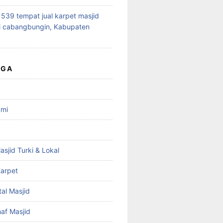
39 tempat jual karpet masjid
i cabangbungin, Kabupaten
UGA
ami
asjid Turki & Lokal
arpet
tal Masjid
haf Masjid