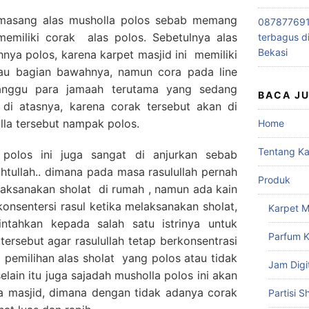
masang alas musholla polos sebab memang
0878776915
 memiliki corak alas polos. Sebetulnya alas
terbagus d
Bekasi
hnya polos, karena karpet masjid ini memiliki
atau bagian bawahnya, namun cora pada line
ganggu para jamaah terutama yang sedang
BACA J
 di atasnya, karena corak tersebut akan di
lla tersebut nampak polos.
Home
Tentang K
polos ini juga sangat di anjurkan sebab
tullah.. dimana pada masa rasulullah pernah
Produk
laksanakan sholat di rumah , namun ada kain
nsentersi rasul ketika melaksanakan sholat,
Karpet M
ntahkan kepada salah satu istrinya untuk
Parfum K
tersebut agar rasulullah tetap berkonsentrasi
b pemilihan alas sholat yang polos atau tidak
Jam Digi
elain itu juga sajadah musholla polos ini akan
 masjid, dimana dengan tidak adanya corak
Partisi S