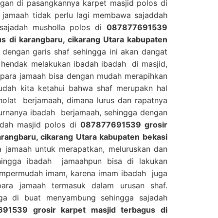
gan di pasangkannya karpet masjid polos di
 jamaah tidak perlu lagi membawa sajaddah
a sajadah musholla polos di
087877691539
us di karangbaru, cikarang Utara kabupaten
I dengan garis shaf sehingga ini akan dangat
hendak melakukan ibadah ibadah di masjid,
i para jamaah bisa dengan mudah merapihkan
sudah kita ketahui bahwa shaf merupakn hal
holat berjamaah, dimana lurus dan rapatnya
urnanya ibadah berjamaah, sehingga dengan
adah masjid polos di
087877691539 grosir
arangbaru, cikarang Utara kabupaten bekasi
 jamaah untuk merapatkan, meluruskan dan
hingga ibadah jamaahpun bisa di lakukan
mempermudah imam, karena imam ibadah juga
para jamaah termasuk dalam urusan shaf.
juga di buat menyambung sehingga sajadah
91539 grosir karpet masjid terbagus di