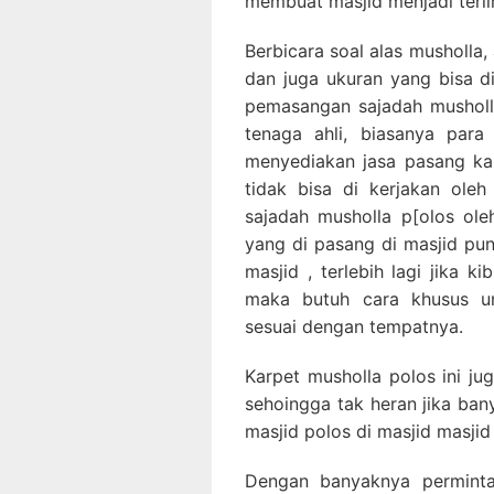
membuat masjid menjadi terlih
Berbicara soal alas musholla, 
dan juga ukuran yang bisa d
pemasangan sajadah musholla
tenaga ahli, biasanya para
menyediakan jasa pasang ka
tidak bisa di kerjakan ole
sajadah musholla p[olos ole
yang di pasang di masjid pu
masjid , terlebih lagi jika k
maka butuh cara khusus u
sesuai dengan tempatnya.
Karpet musholla polos ini ju
sehoingga tak heran jika ba
masjid polos di masjid masjid
Dengan banyaknya perminta