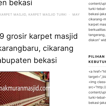
en bekasi
content/up
turki-tebal
bekasi-jak
KARPET MASJID
,
KARPET MASJID TURKI
·
MAY
cikarang-m
karpet masj
berkualitas
 grosir karpet masjid
tangerang,
diskon” wi
karangbaru, cikarang
PILIHAN
abupaten bekasi
KEBUTU
<a href=”h
target=”_bl
<img class
src=”http:
content/up
turki-tebal
bekasi-jak