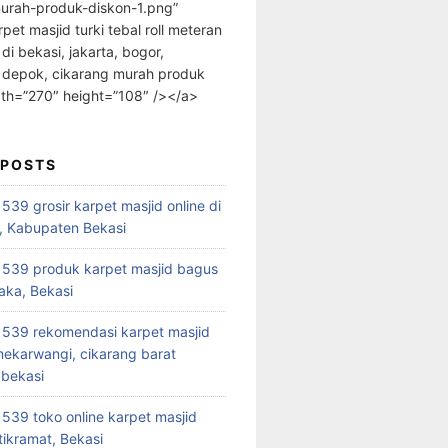
urah-produk-diskon-1.png”
rpet masjid turki tebal roll meteran
 di bekasi, jakarta, bogor,
 depok, cikarang murah produk
dth=”270″ height=”108″ /></a>
 POSTS
39 grosir karpet masjid online di
, Kabupaten Bekasi
539 produk karpet masjid bagus
aka, Bekasi
539 rekomendasi karpet masjid
 mekarwangi, cikarang barat
bekasi
39 toko online karpet masjid
tikramat, Bekasi