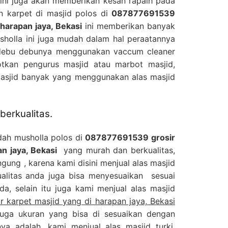
ini juga akan memberikan kesan rapaih pada
n karpet di masjid polos di
087877691539
 harapan jaya, Bekasi
ini memberikan banyak
sholla ini juga mudah dalam hal peraatannya
 debu debunya menggunakan vaccum cleaner
tkan pengurus masjid atau marbot masjid,
masjid banyak yang menggunakan alas masjid
berkualitas.
dah musholla polos di
087877691539 grosir
n jaya, Bekasi
yang murah dan berkualitas,
ngung , karena kami disini menjual alas masjid
alitas anda juga bisa menyesuaikan sesuai
a, selain itu juga kami menjual alas masjid
 karpet masjid yang di harapan jaya, Bekasi
juga ukuran yang bisa di sesuaikan dengan
ya adalah, kami menjual alas masjid turki,