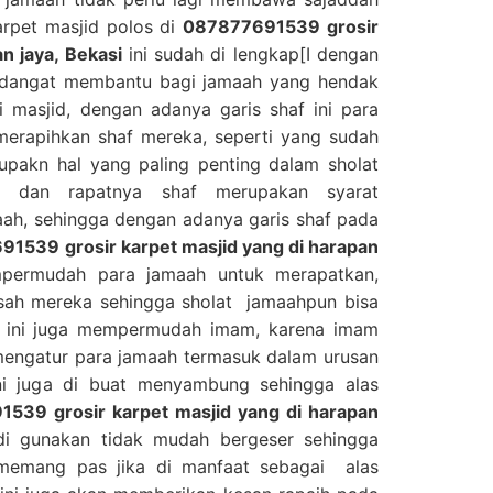
Karpet masjid polos di
087877691539 grosir
n jaya, Bekasi
ini sudah di lengkap[I dengan
an dangat membantu bagi jamaah yang hendak
 masjid, dengan adanya garis shaf ini para
erapihkan shaf mereka, seperti yang sudah
upakn hal yang paling penting dalam sholat
s dan rapatnya shaf merupakan syarat
ah, sehingga dengan adanya garis shaf pada
1539 grosir karpet masjid yang di harapan
ermudah para jamaah untuk merapatkan,
sah mereka sehingga sholat jamaahpun bisa
, ini juga mempermudah imam, karena imam
mengatur para jamaah termasuk dalam urusan
ini juga di buat menyambung sehingga alas
539 grosir karpet masjid yang di harapan
di gunakan tidak mudah bergeser sehingga
 memang pas jika di manfaat sebagai alas