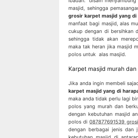
ibadah. disain menyambung 
masjid, sehingga pemasanga
grosir karpet masjid yang di
manfaat bagi masjid, alas mu
cukup dengan di bersihkan
sehingga tidak akan merepo
maka tak heran jika masjid 
polos untuk alas masjid.
Karpet masjid murah dan 
Jika anda ingin membeli saja
karpet masjid yang di harapa
maka anda tidak perlu lagi bi
polos yang murah dan berku
dengan kebutuhan masjid and
polos di
087877691539 grosir
dengan berbagai jenis dan 
kebutuhan masjid di antaran