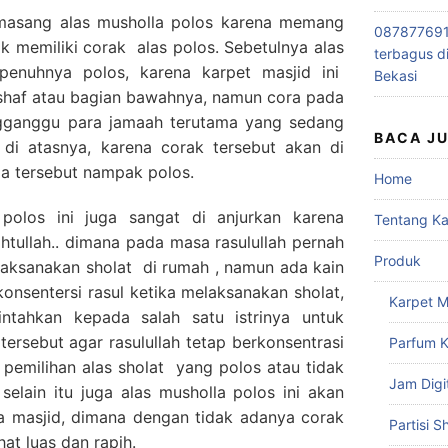
asang alas musholla polos karena memang
0878776915
ak memiliki corak alas polos. Sebetulnya alas
terbagus d
epenuhnya polos, karena karpet masjid ini
Bekasi
e shaf atau bagian bawahnya, namun cora pada
engganggu para jamaah terutama yang sedang
BACA J
 di atasnya, karena corak tersebut akan di
la tersebut nampak polos.
Home
polos ini juga sangat di anjurkan karena
Tentang K
tullah.. dimana pada masa rasulullah pernah
Produk
laksanakan sholat di rumah , namun ada kain
nsentersi rasul ketika melaksanakan sholat,
Karpet M
ntahkan kepada salah satu istrinya untuk
tersebut agar rasulullah tetap berkonsentrasi
Parfum K
b pemilihan alas sholat yang polos atau tidak
Jam Digi
 selain itu juga alas musholla polos ini akan
 masjid, dimana dengan tidak adanya corak
Partisi S
at luas dan rapih.