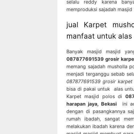
selalu reddy karena bany
memproduksi sajadah masjid p
jual Karpet mush
manfaat untuk alas
Banyak masjid masjid yan
087877691539 grosir karpet 
memang sajadah musholla pol
menjadi terganggu sebab sela
087877691539 grosir karpet 
bisa di pakai untuk alas un
Karpet masjid polos di
087
harapan jaya, Bekasi
ini ad
dengan di pasangkannya saj
rumah ibadah, sangat me
melakukan ibadah karena den
masjid masjid membuat para