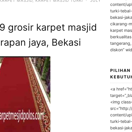
KARPET MASJID
,
KARPET MASJID TURKI
·
JULY
content/up
turki-tebal
bekasi-jak
cikarang-m
 grosir karpet masjid
karpet masj
berkualitas
rapan jaya, Bekasi
tangerang,
diskon” wi
PILIHAN
KEBUTU
<a href=”h
target=”_bl
<img class
src=”http:
content/up
turki-tebal
bekasi-jak