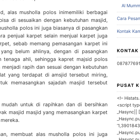
Al Mumm
d, alas musholla polos inimemiliki berbagai
Cara Pesa
bisa di sesuaikan dengan kebutuhan masjid,
sholla polos ini juga biasanya di pasangkan
Kontak Kam
ara penjual karpet selain menjual karpet juga
rpet, sebab memang pemasangan karpet ini
KONTAK
h yang belum ahlinya, dengan di pasangkan
h tenaga ahli, sehingga kapret majsid polos
08787769
n menjadi rapih dan sesuai dengan kebutuhan
iblat yang terdapat di amsjid tersebut miring,
tuk memasangkan sajadah masjid tersebut
PUSAT 
<!– Histat
a mudah untuk di rapihkan dan di bersihkan
<script ty
_Hasync|| [
nyak masjid masjid yang memasangkan karpet
_Hasync.pus
 mereka.
‘1,3901843
_Hasync.push
an, membuat alas musholla polos ini juga
_Hasync.push