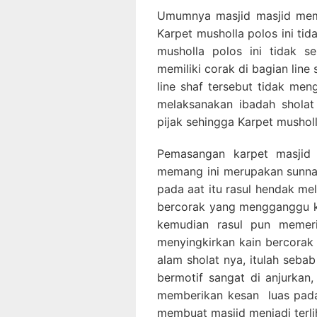
Umumnya masjid masjid mem
Karpet musholla polos ini tid
musholla polos ini tidak s
memiliki corak di bagian lin
line shaf tersebut tidak m
melaksanakan ibadah sholat
pijak sehingga Karpet mushol
Pemasangan karpet masjid 
memang ini merupakan sunnah
pada aat itu rasul hendak me
bercorak yang mengganggu ko
kemudian rasul pun memeri
menyingkirkan kain bercorak 
alam sholat nya, itulah seba
bermotif sangat di anjurkan,
memberikan kesan luas pada
membuat masjid menjadi terlih