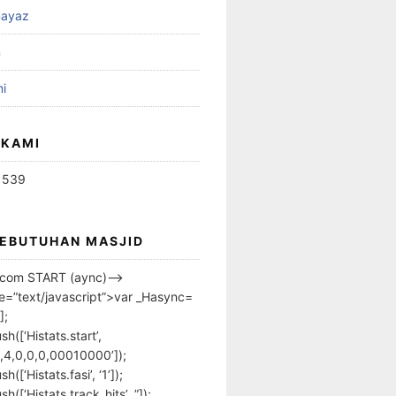
ayaz
n
i
 KAMI
1539
KEBUTUHAN MASJID
s.com START (aync)–>
pe=”text/javascript”>var _Hasync=
];
h([‘Histats.start’,
,4,0,0,0,00010000’]);
([‘Histats.fasi’, ‘1’]);
([‘Histats.track_hits’, ”]);