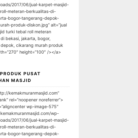
loads/2017/06/jual-karpet-masjid-
-roll-meteran-berkualitas-di-
arta-bogor-tangerang-depok-
urah-produk-diskon.jpg” alt=”jual
id turki tebal roll meteran
 di bekasi, jakarta, bogor,
 depok, cikarang murah produk
dth=”270″ height=”100″ /></a>
 PRODUK PUSAT
HAN MASJID
ttp://kemakmuranmasjid.com”
ank” rel=”noopener noreferrer”>
=”aligncenter wp-image-575″
//kemakmuranmasjid.com/wp-
loads/2017/06/jual-karpet-masjid-
-roll-meteran-berkualitas-di-
arta-bogor-tangerang-depok-