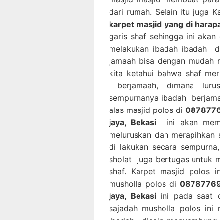
dari rumah. Selain itu juga 
karpet masjid yang di harapa
garis shaf sehingga ini ak
melakukan ibadah ibadah di
jamaah bisa dengan mudah m
kita ketahui bahwa shaf mer
berjamaah, dimana luru
sempurnanya ibadah berjama
alas masjid polos di
08787769
jaya, Bekasi
ini akan memp
meluruskan dan merapihkan 
di lakukan secara sempurna
sholat juga bertugas untuk 
shaf. Karpet masjid polos 
musholla polos di
087877691
jaya, Bekasi
ini pada saat 
sajadah musholla polos ini