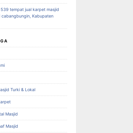
39 tempat jual karpet masjid
i cabangbungin, Kabupaten
UGA
ami
asjid Turki & Lokal
arpet
tal Masjid
haf Masjid