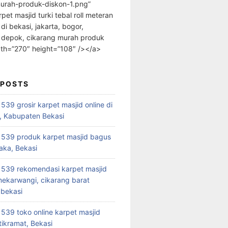
urah-produk-diskon-1.png”
rpet masjid turki tebal roll meteran
 di bekasi, jakarta, bogor,
 depok, cikarang murah produk
dth=”270″ height=”108″ /></a>
 POSTS
39 grosir karpet masjid online di
, Kabupaten Bekasi
539 produk karpet masjid bagus
aka, Bekasi
539 rekomendasi karpet masjid
 mekarwangi, cikarang barat
bekasi
39 toko online karpet masjid
tikramat, Bekasi