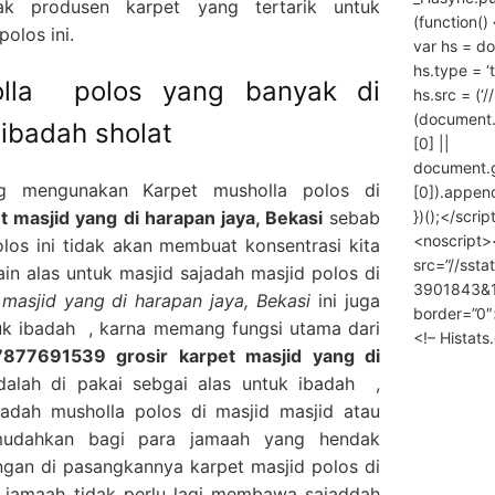
ak produsen karpet yang tertarik untuk
(function() 
olos ini.
var hs = do
hs.type = ‘
olla polos yang banyak di
hs.src = (‘/
(document
 ibadah sholat
[0] ||
document.
g mengunakan Karpet musholla polos di
[0]).append
})();</scrip
masjid yang di harapan jaya, Bekasi
sebab
<noscript>
os ini tidak akan membuat konsentrasi kita
src=”//ssta
in alas untuk masjid sajadah masjid polos di
3901843&10
masjid yang di harapan jaya, Bekasi
ini juga
border=”0″
tuk ibadah , karna memang fungsi utama dari
<!– Histat
877691539 grosir karpet masjid yang di
alah di pakai sebgai alas untuk ibadah ,
adah musholla polos di masjid masjid atau
mudahkan bagi para jamaah yang hendak
gan di pasangkannya karpet masjid polos di
 jamaah tidak perlu lagi membawa sajaddah