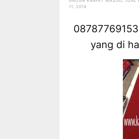
GROSIR KARPET MASJID
,
JUAL 
11, 2019
087877691539
yang di ha