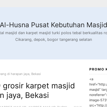
Al-Husna Pusat Kebutuhan Masji
l masjid dan karpet masjid turki polos tebal berkualitas rol
Cikarang, depok, bogor tangerang selatan
PROMO 
ang di harapan jaya, Bekasi
<a
grosir karpet masjid
href=”http
masjid” tar
n jaya, Bekasi
noreferrer
image-573
src=”http: