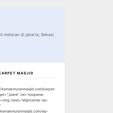
d
l meteran di jakarta, Bekasi,
KARPET MASJID
://kemakmuranmasjid.com/karpet-
get=”_blank” rel=”noopener
”><img class=”aligncenter wp-
″
//kemakmuranmasjid.com/wp-