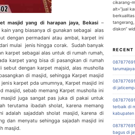
cikarang-m
alt=”jual ka
berkualitas
tangerang,
t masjid yang di harapan jaya, Bekasi
–
diskon” wi
 kain yang biasanya di gunakan sebagai alas
ebut dengan permadani atau ambal, karpet ini
 dari mulai jenis hingga corak. Sudah banyak
RECENT
 karpet sebagai alas untuk di rumah rumah,
 ada karpet yang bisa di pasangkan di rumah
0878776915
i sebut dengan karpet majsid, alas musholla
tarumajaya
pasangkan di masjid, sehingga Karpet masjid
087877691
 jenis karpet pda umumnya, Karpet masjid ini
di jaticemp
id masjid, sebab memang Karpet musholla ini
 masjid juga sangat pas juka di pakai untuk
087877691
adah terutama ibadah sholat, karena memang
terbaik di
ni adalah sajaddah sholat masjid, karena di
kabupaten 
ng dan menyatu sehingga sajadah masjid ini
0878776915
h masjid.
bagus di ja