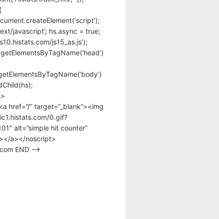
{
cument.createElement(‘script’);
text/javascript’; hs.async = true;
/s10.histats.com/js15_as.js’);
.getElementsByTagName(‘head’)
getElementsByTagName(‘body’)
Child(hs);
t>
<a href=”/” target=”_blank”><img
tic1.histats.com/0.gif?
1″ alt=”simple hit counter”
></a></noscript>
s.com END –>