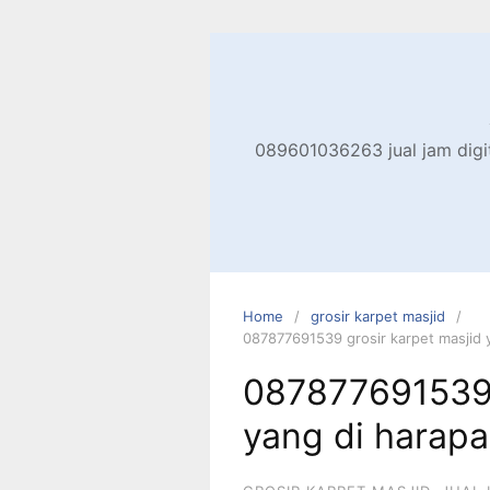
Skip
to
content
089601036263 jual jam digita
Home
grosir karpet masjid
087877691539 grosir karpet masjid y
087877691539 
yang di harapa