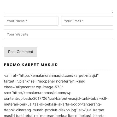
PROMO KARPET MASJID
A
l
<a href=”http://kemakmuranmasjid.com/karpet-masjid”
t
target=”_blank” rel=”noopener noreferrer”><img
e
class=”aligncenter wp-image-573″
r
src=”http://kemakmuranmasjid.com/wp-
n
content/uploads/2017/06/jual-karpet-masjid-turki-tebal-roll-
meteran-berkualitas-di-bekasi-jakarta-bogor-tangerang-
a
depok-cikarang-murah-produk-diskon.jpg” alt=”jual karpet
t
masjid turki tebal roll meteran berkualitas di bekasi, jakarta,