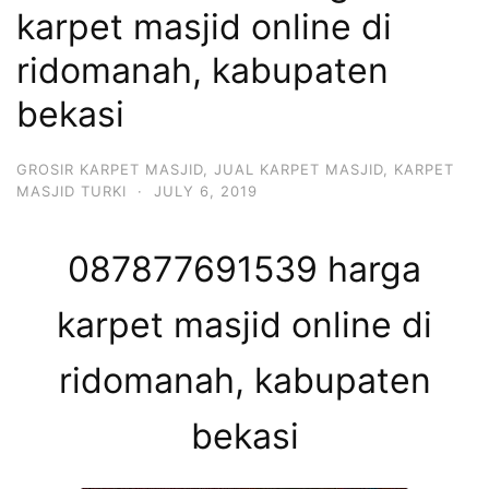
karpet masjid online di
ridomanah, kabupaten
bekasi
GROSIR KARPET MASJID
,
JUAL KARPET MASJID
,
KARPET
MASJID TURKI
·
JULY 6, 2019
087877691539 harga
karpet masjid online di
ridomanah, kabupaten
bekasi