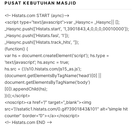
PUSAT KEBUTUHAN MASJID
<!– Histats.com START (aync)–>
<script type=”text/javascript”>var _Hasync= _Hasync|| [];
_Hasync.push([‘Histats.start’, ‘1,3901843,4,0,0,0,00010000’]);
_Hasync.push([‘Histats.fasi’, ‘1’]);
_Hasync.push([‘Histats.track_hits’, ”]);
(function() {
var hs = document.createElement(‘script’); hs.type =
‘text/javascript’; hs.async = true;
hs.src = (‘//s10.histats.com/js15_as.js’);
(document.getElementsByTagName(‘head’)[0] ||
document.getElementsByTagName(‘body’)
[0]).appendChild(hs);
})();</script>
<noscript><a href=”/” target=”_blank”><img
src=”//sstatic1.histats.com/0.gif?3901843&101″ alt=”simple hit
counter” border=”0″></a></noscript>
<!– Histats.com END –>