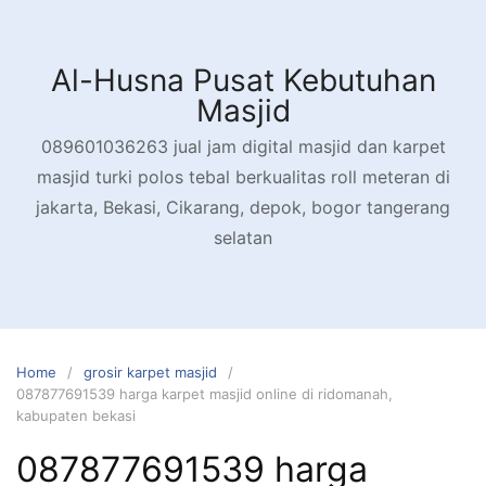
Skip
to
content
Al-Husna Pusat Kebutuhan
Masjid
089601036263 jual jam digital masjid dan karpet
masjid turki polos tebal berkualitas roll meteran di
jakarta, Bekasi, Cikarang, depok, bogor tangerang
selatan
Home
grosir karpet masjid
087877691539 harga karpet masjid online di ridomanah,
kabupaten bekasi
087877691539 harga