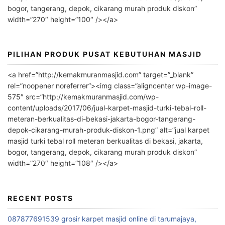
i
bogor, tangerang, depok, cikarang murah produk diskon”
v
width=”270″ height=”100″ /></a>
e
:
PILIHAN PRODUK PUSAT KEBUTUHAN MASJID
<a href=”http://kemakmuranmasjid.com” target=”_blank”
rel=”noopener noreferrer”><img class=”aligncenter wp-image-
575″ src=”http://kemakmuranmasjid.com/wp-
content/uploads/2017/06/jual-karpet-masjid-turki-tebal-roll-
meteran-berkualitas-di-bekasi-jakarta-bogor-tangerang-
depok-cikarang-murah-produk-diskon-1.png” alt=”jual karpet
masjid turki tebal roll meteran berkualitas di bekasi, jakarta,
bogor, tangerang, depok, cikarang murah produk diskon”
width=”270″ height=”108″ /></a>
RECENT POSTS
087877691539 grosir karpet masjid online di tarumajaya,