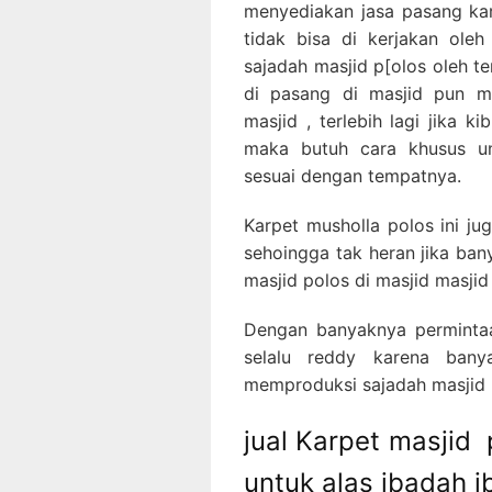
menyediakan jasa pasang ka
tidak bisa di kerjakan ole
sajadah masjid p[olos oleh t
di pasang di masjid pun m
masjid , terlebih lagi jika k
maka butuh cara khusus u
sesuai dengan tempatnya.
Karpet musholla polos ini ju
sehoingga tak heran jika ba
masjid polos di masjid masjid
Dengan banyaknya permintaa
selalu reddy karena bany
memproduksi sajadah masjid p
jual Karpet masjid
untuk alas ibadah 