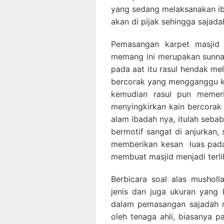
yang sedang melaksanakan iba
akan di pijak sehingga sajad
Pemasangan karpet masjid 
memang ini merupakan sunnah
pada aat itu rasul hendak me
bercorak yang mengganggu ko
kemudian rasul pun memeri
menyingkirkan kain bercorak 
alam ibadah nya, itulah seba
bermotif sangat di anjurkan, 
memberikan kesan luas pada
membuat masjid menjadi terlih
Berbicara soal alas musholla
jenis dan juga ukuran yang 
dalam pemasangan sajadah m
oleh tenaga ahli, biasanya p