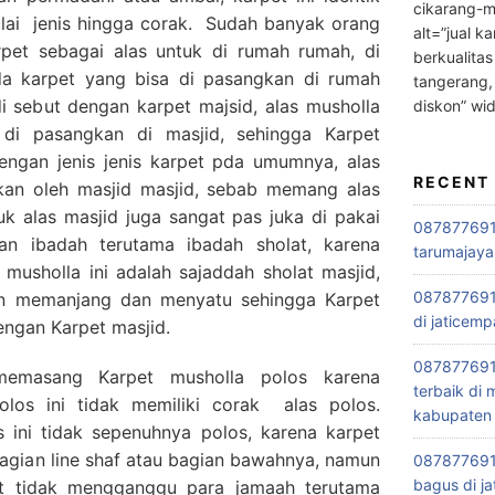
cikarang-m
ulai jenis hingga corak. Sudah banyak orang
alt=”jual ka
et sebagai alas untuk di rumah rumah, di
berkualitas
da karpet yang bisa di pasangkan di rumah
tangerang,
i sebut dengan karpet majsid, alas musholla
diskon” wi
di pasangkan di masjid, sehingga Karpet
engan jenis jenis karpet pda umumnya, alas
RECENT
akan oleh masjid masjid, sebab memang alas
tuk alas masjid juga sangat pas juka di pakai
0878776915
tan ibadah terutama ibadah sholat, karena
tarumajaya
usholla ini adalah sajaddah sholat masjid,
087877691
in memanjang dan menyatu sehingga Karpet
di jaticemp
dengan Karpet masjid.
087877691
emasang Karpet musholla polos karena
terbaik di
los ini tidak memiliki corak alas polos.
kabupaten 
s ini tidak sepenuhnya polos, karena karpet
 bagian line shaf atau bagian bawahnya, namun
0878776915
bagus di ja
ut tidak mengganggu para jamaah terutama