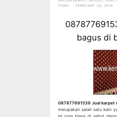
GROSIR KARPET MASJID
,
JUAL 
TURKI
·
FEBRUARY 24, 2019
08787769153
bagus di b
087877691539 Jual karpet ma
merupakan salah satu kain y
ini juga biasa di sebut deng