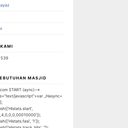
ayaz
n
i
 KAMI
1539
KEBUTUHAN MASJID
s.com START (aync)–>
pe=”text/javascript”>var _Hasync=
];
h([‘Histats.start’,
,4,0,0,0,00010000’]);
([‘Histats.fasi’, ‘1’]);
([‘Histats.track_hits’, ”]);