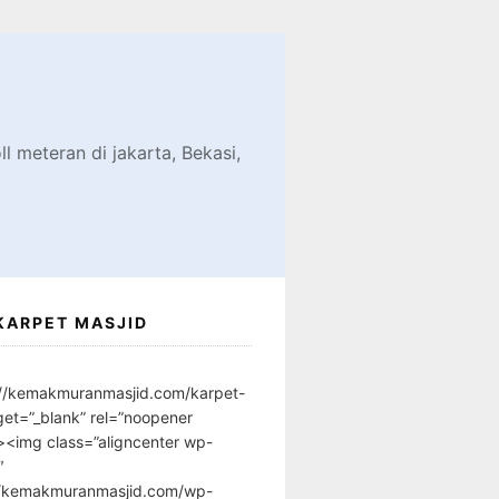
d
l meteran di jakarta, Bekasi,
KARPET MASJID
://kemakmuranmasjid.com/karpet-
get=”_blank” rel=”noopener
”><img class=”aligncenter wp-
″
//kemakmuranmasjid.com/wp-