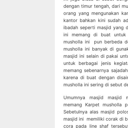
dengan timur tengah, dari m
orang yang mengunakan karp
kantor bahkan kini sudah a
ibadah seperti masjid yang d
ini memang di buat untuk 
musholla ini pun berbeda d
musholla ini banyak di gun
masjid ini selain di pakai un
untuk berbagai jenis kegia
memang sebenarnya sajadah m
karena di buat dengan disa
musholla ini sering di sebut 
Umumnya masjid masjid m
memang Karpet musholla po
Sebetulnya alas masjid polo
masjid ini memiliki corak di
cora pada line shaf terseb