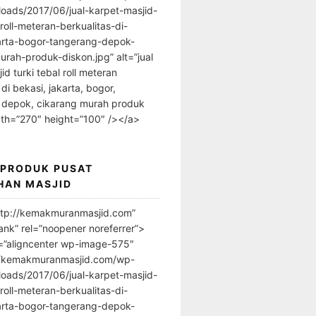
loads/2017/06/jual-karpet-masjid-
-roll-meteran-berkualitas-di-
arta-bogor-tangerang-depok-
urah-produk-diskon.jpg” alt=”jual
id turki tebal roll meteran
 di bekasi, jakarta, bogor,
 depok, cikarang murah produk
dth=”270″ height=”100″ /></a>
 PRODUK PUSAT
HAN MASJID
ttp://kemakmuranmasjid.com”
ank” rel=”noopener noreferrer”>
=”aligncenter wp-image-575″
//kemakmuranmasjid.com/wp-
loads/2017/06/jual-karpet-masjid-
-roll-meteran-berkualitas-di-
arta-bogor-tangerang-depok-