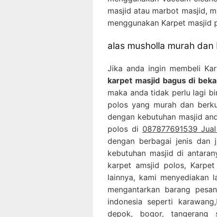
masjid atau marbot masjid, m
menggunakan Karpet masjid p
alas musholla murah dan 
Jika anda ingin membeli Ka
karpet masjid bagus di bekas
maka anda tidak perlu lagi bi
polos yang murah dan berku
dengan kebutuhan masjid anda
polos di
087877691539 Jual 
dengan berbagai jenis dan 
kebutuhan masjid di antarany
karpet amsjid polos, Karpet
lainnya, kami menyediakan 
mengantarkan barang pesan
indonesia seperti karawang,B
depok, bogor, tangerang 