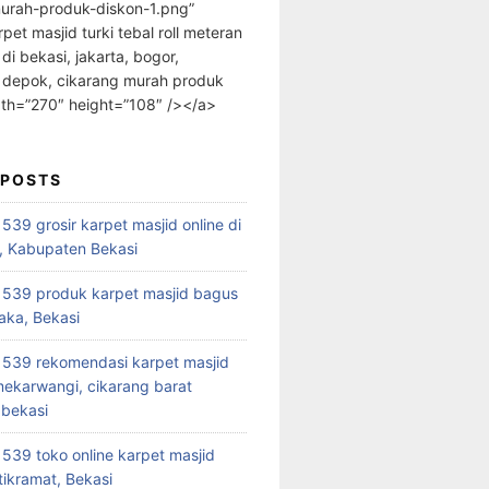
urah-produk-diskon-1.png”
rpet masjid turki tebal roll meteran
 di bekasi, jakarta, bogor,
 depok, cikarang murah produk
dth=”270″ height=”108″ /></a>
 POSTS
39 grosir karpet masjid online di
, Kabupaten Bekasi
539 produk karpet masjid bagus
aka, Bekasi
539 rekomendasi karpet masjid
 mekarwangi, cikarang barat
bekasi
39 toko online karpet masjid
tikramat, Bekasi