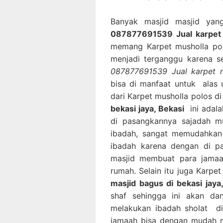
Banyak masjid masjid yan
087877691539 Jual karpet m
memang Karpet musholla pol
menjadi terganggu karena se
087877691539 Jual karpet m
bisa di manfaat untuk alas
dari Karpet musholla polos d
bekasi jaya, Bekasi
ini adala
di pasangkannya sajadah mu
ibadah, sangat memudahkan
ibadah karena dengan di pa
masjid membuat para jamaa
rumah. Selain itu juga Karpe
masjid bagus di bekasi jaya
shaf sehingga ini akan d
melakukan ibadah sholat di
jamaah bisa dengan mudah m