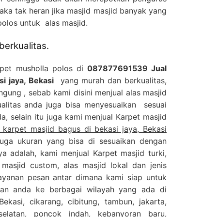
aka tak heran jika masjid masjid banyak yang
olos untuk alas masjid.
berkualitas.
rpet musholla polos di
087877691539 Jual
i jaya, Bekasi
yang murah dan berkualitas,
ngung , sebab kami disini menjual alas masjid
alitas anda juga bisa menyesuaikan sesuai
, selain itu juga kami menjual Karpet masjid
karpet masjid bagus di bekasi jaya, Bekasi
juga ukuran yang bisa di sesuaikan dengan
a adalah, kami menjual Karpet masjid turki,
 masjid custom, alas masjid lokal dan jenis
layanan pesan antar dimana kami siap untuk
an anda ke berbagai wilayah yang ada di
ekasi, cikarang, cibitung, tambun, jakarta,
selatan, poncok indah, kebanyoran baru,