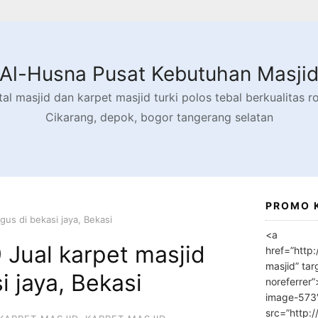
Al-Husna Pusat Kebutuhan Masji
l masjid dan karpet masjid turki polos tebal berkualitas rol
Cikarang, depok, bogor tangerang selatan
PROMO 
us di bekasi jaya, Bekasi
<a
Jual karpet masjid
href=”http
masjid” tar
i jaya, Bekasi
noreferrer
image-573
src=”http: