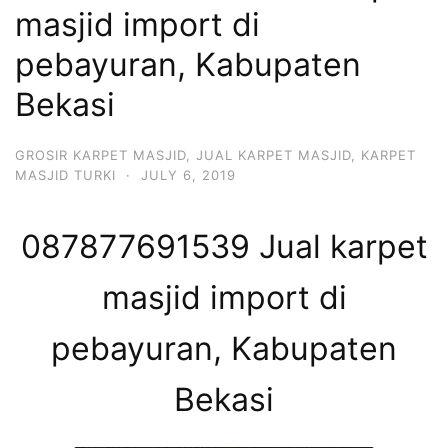
masjid import di
pebayuran, Kabupaten
Bekasi
GROSIR KARPET MASJID
,
JUAL KARPET MASJID
,
KARPET
MASJID TURKI
·
JULY 6, 2019
087877691539 Jual karpet
masjid import di
pebayuran, Kabupaten
Bekasi