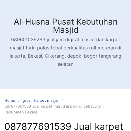
Skip
to
content
Al-Husna Pusat Kebutuhan
Masjid
089601036263 jual jam digital masjid dan karpet
masjid turki polos tebal berkualitas roll meteran di
jakarta, Bekasi, Cikarang, depok, bogor tangerang
selatan
Home
grosir karpet masjid
087877691539 Jual karpet masjid import di pebayuran,
Kabupaten Bekasi
087877691539 Jual karpet