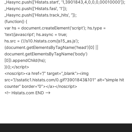
_Hasync.push([‘Histats.start’, ‘1,3901843,4,0,0,0,00010000’]);
_Hasync.push([‘Histats.fasi’, ‘1’]);
_Hasync.push([‘Histats.track_hits’, ”]);
(function() {
var hs = document.createElement(‘script’); hs.type =
‘text/javascript’; hs.async = true;
hs.src = (‘//s10.histats.com/js15_as.js’);
(document.getElementsByTagName(‘head’)[0] ||
document.getElementsByTagName(‘body’)
[0]).appendChild(hs);
})();</script>
<noscript><a href=”/” target=”_blank”><img
src=”//sstatic1.histats.com/0.gif?3901843&101″ alt=”simple hit
counter” border=”0″></a></noscript>
<!– Histats.com END –>