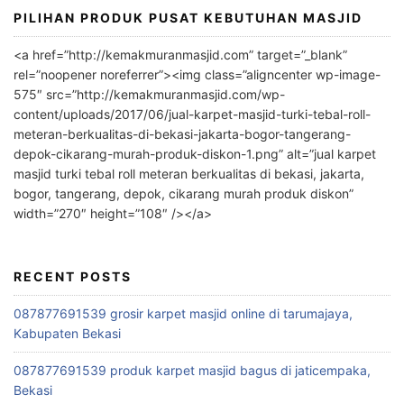
PILIHAN PRODUK PUSAT KEBUTUHAN MASJID
<a href=”http://kemakmuranmasjid.com” target=”_blank”
rel=”noopener noreferrer”><img class=”aligncenter wp-image-
575″ src=”http://kemakmuranmasjid.com/wp-
content/uploads/2017/06/jual-karpet-masjid-turki-tebal-roll-
meteran-berkualitas-di-bekasi-jakarta-bogor-tangerang-
depok-cikarang-murah-produk-diskon-1.png” alt=”jual karpet
masjid turki tebal roll meteran berkualitas di bekasi, jakarta,
bogor, tangerang, depok, cikarang murah produk diskon”
width=”270″ height=”108″ /></a>
RECENT POSTS
087877691539 grosir karpet masjid online di tarumajaya,
Kabupaten Bekasi
087877691539 produk karpet masjid bagus di jaticempaka,
Bekasi