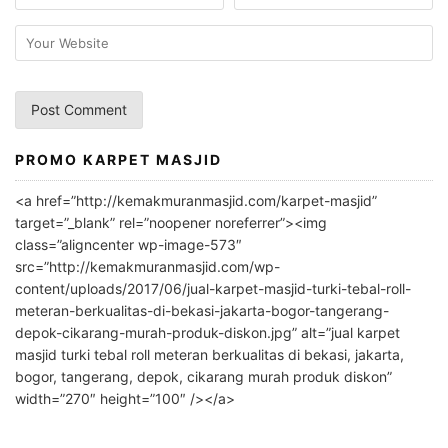
PROMO KARPET MASJID
A
l
<a href=”http://kemakmuranmasjid.com/karpet-masjid”
t
target=”_blank” rel=”noopener noreferrer”><img
e
class=”aligncenter wp-image-573″
r
src=”http://kemakmuranmasjid.com/wp-
n
content/uploads/2017/06/jual-karpet-masjid-turki-tebal-roll-
meteran-berkualitas-di-bekasi-jakarta-bogor-tangerang-
a
depok-cikarang-murah-produk-diskon.jpg” alt=”jual karpet
t
masjid turki tebal roll meteran berkualitas di bekasi, jakarta,
i
bogor, tangerang, depok, cikarang murah produk diskon”
v
width=”270″ height=”100″ /></a>
e
: