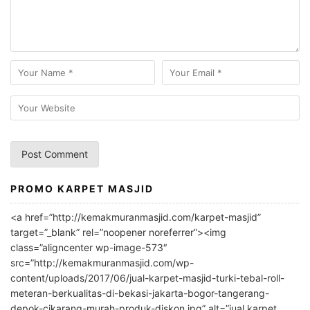
PROMO KARPET MASJID
A
l
<a href=”http://kemakmuranmasjid.com/karpet-masjid”
t
target=”_blank” rel=”noopener noreferrer”><img
e
class=”aligncenter wp-image-573″
r
src=”http://kemakmuranmasjid.com/wp-
n
content/uploads/2017/06/jual-karpet-masjid-turki-tebal-roll-
meteran-berkualitas-di-bekasi-jakarta-bogor-tangerang-
a
depok-cikarang-murah-produk-diskon.jpg” alt=”jual karpet