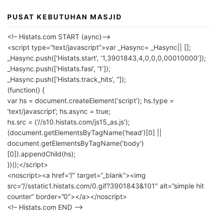
PUSAT KEBUTUHAN MASJID
<!– Histats.com START (aync)–>
<script type=”text/javascript”>var _Hasync= _Hasync|| [];
_Hasync.push([‘Histats.start’, ‘1,3901843,4,0,0,0,00010000’]);
_Hasync.push([‘Histats.fasi’, ‘1’]);
_Hasync.push([‘Histats.track_hits’, ”]);
(function() {
var hs = document.createElement(‘script’); hs.type =
‘text/javascript’; hs.async = true;
hs.src = (‘//s10.histats.com/js15_as.js’);
(document.getElementsByTagName(‘head’)[0] ||
document.getElementsByTagName(‘body’)
[0]).appendChild(hs);
})();</script>
<noscript><a href=”/” target=”_blank”><img
src=”//sstatic1.histats.com/0.gif?3901843&101″ alt=”simple hit
counter” border=”0″></a></noscript>
<!– Histats.com END –>