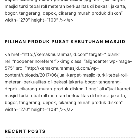
t
masjid turki tebal roll meteran berkualitas di bekasi, jakarta,
i
bogor, tangerang, depok, cikarang murah produk diskon”
v
width=”270″ height=”100″ /></a>
e
:
PILIHAN PRODUK PUSAT KEBUTUHAN MASJID
<a href=”http://kemakmuranmasjid.com” target=”_blank”
rel=”noopener noreferrer”><img class=”aligncenter wp-image-
575″ src=”http://kemakmuranmasjid.com/wp-
content/uploads/2017/06/jual-karpet-masjid-turki-tebal-roll-
meteran-berkualitas-di-bekasi-jakarta-bogor-tangerang-
depok-cikarang-murah-produk-diskon-1.png” alt=”jual karpet
masjid turki tebal roll meteran berkualitas di bekasi, jakarta,
bogor, tangerang, depok, cikarang murah produk diskon”
width=”270″ height=”108″ /></a>
RECENT POSTS