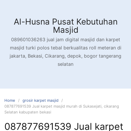
Skip
to
content
Al-Husna Pusat Kebutuhan
Masjid
089601036263 jual jam digital masjid dan karpet
masjid turki polos tebal berkualitas roll meteran di
jakarta, Bekasi, Cikarang, depok, bogor tangerang
selatan
Home
grosir karpet masjid
087877691539 Jual karpet masjid murah di Sukasejati, cikarang
Selatan kabupaten bekasi
087877691539 Jual karpet