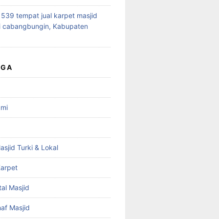
39 tempat jual karpet masjid
i cabangbungin, Kabupaten
UGA
ami
asjid Turki & Lokal
arpet
tal Masjid
haf Masjid