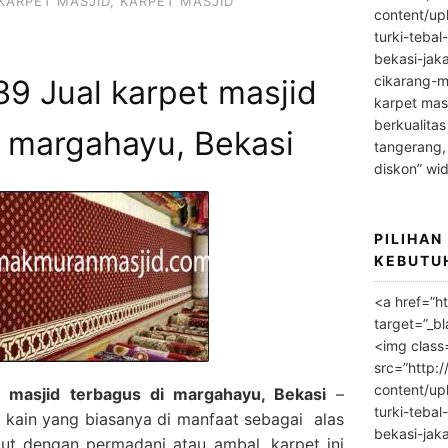
KARPET MASJID
,
KARPET MASJID
content/up
turki-tebal
bekasi-jak
cikarang-m
9 Jual karpet masjid
karpet masj
berkualitas
i margahayu, Bekasi
tangerang,
diskon” wi
PILIHAN
KEBUTU
<a href=”h
target=”_bl
<img class
src=”http:
content/up
 masjid terbagus di margahayu, Bekasi
–
turki-tebal
 kain yang biasanya di manfaat sebagai alas
bekasi-jak
ebut dengan permadani atau ambal, karpet ini