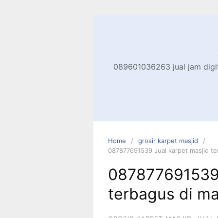
Skip
to
content
089601036263 jual jam digita
Home
grosir karpet masjid
087877691539 Jual karpet masjid te
087877691539 
terbagus di m