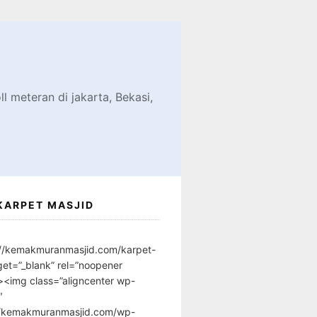
d
l meteran di jakarta, Bekasi,
KARPET MASJID
://kemakmuranmasjid.com/karpet-
get=”_blank” rel=”noopener
”><img class=”aligncenter wp-
″
//kemakmuranmasjid.com/wp-