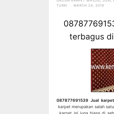
GROSIR KARPET MASJID
,
JUAL 
TURKI
·
MARCH 24, 2019
08787769153
terbagus d
087877691539 Jual karpet
karpet merupakan salah satu
, karpet ini juga biasa di s