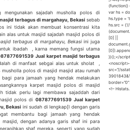
(function() 
var hs = do
g mengunakan sajadah musholla polos di
hs.type = ‘
asjid terbagus di margahayu, Bekasi
sebab
hs.src = (‘/
s ini tidak akan membuat konsentrasi kita
(document
in alas untuk masjid sajadah masjid polos di
[0] ||
sjid terbagus di margahayu, Bekasi
ini juga
document.
 untuk ibadah , karna memang fungsi utama
[0]).append
087877691539 Jual karpet masjid terbagus
})();</scrip
alah di manfaat sebgai alas untuk sholat ,
<noscript>
src=”//ssta
 musholla polos di masjid masjid atau rumah
3901843&10
 bagi para jamaah yang hendak melakukan
border=”0″
sangkannya karpet masjid polos di masjid
<!– Histat
h tidak perlu lagi membawa sajaddah dari
 masjid polos di
087877691539 Jual karpet
u, Bekasi
ini sudah di lengkap[I dengan garis
angat membantu bagi jamaah yang hendak
 masjid, dengan adanya garis shaf ini para
erapihkan shaf mereka, seperti yang sudah