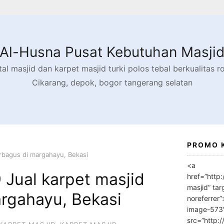
Al-Husna Pusat Kebutuhan Masji
l masjid dan karpet masjid turki polos tebal berkualitas rol
Cikarang, depok, bogor tangerang selatan
PROMO 
rbagus di margahayu, Bekasi
<a
Jual karpet masjid
href=”http
masjid” tar
argahayu, Bekasi
noreferrer
image-573
src=”http: