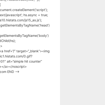
{
cument.createElement(‘script’);
text/javascript’; hs.async = true;
/s10.histats.com/js15_as.js’);
.getElementsByTagName(‘head’)
getElementsByTagName(‘body’)
Child(hs);
t>
<a href=”/” target=”_blank”><img
tic1.histats.com/0.gif?
1″ alt=”simple hit counter”
></a></noscript>
s.com END –>