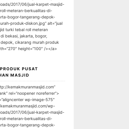
loads/2017/06/jual-karpet-masjid-
-roll-meteran-berkualitas-di-
arta-bogor-tangerang-depok-
urah-produk-diskon.jpg” alt=”jual
id turki tebal roll meteran
 di bekasi, jakarta, bogor,
 depok, cikarang murah produk
dth=”270″ height=”100″ /></a>
 PRODUK PUSAT
HAN MASJID
ttp://kemakmuranmasjid.com”
ank” rel=”noopener noreferrer”>
=”aligncenter wp-image-575″
//kemakmuranmasjid.com/wp-
loads/2017/06/jual-karpet-masjid-
-roll-meteran-berkualitas-di-
arta-bogor-tangerang-depok-