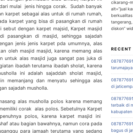
cikarang-m
 dari mulai jenis hingga corak. Sudah banyak
alt=”jual ka
 karpet sebagai alas untuk di rumah rumah,
berkualitas
 ada karpet yang bisa di pasangkan di rumah
tangerang,
i sebut dengan karpet majsid, Karpet masjid
diskon” wi
di pasangkan di masjid, sehingga sajadah
engan jenis jenis karpet pda umumnya, alas
RECENT
kan oleh masjid masjid, karena memang alas
an untuk alas masjid juga sangat pas juka di
0878776915
egiatan ibadah terutama ibadah sholat, karena
tarumajaya
holla ini adalah sajaddah sholat masjid,
087877691
ain memanjang dan menyatu sehingga alas
di jaticemp
ngan sajadah musholla.
087877691
asang alas musholla polos karena memang
terbaik di
 memiliki corak alas polos. Sebetulnya Karpet
kabupaten 
epenuhnya polos, karena karpet masjid ini
e shaf atau bagian bawahnya, namun cora pada
0878776915
bagus di ja
engganggu para jamaah terutama yang sedang