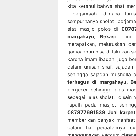
kita ketahui bahwa shaf mer
berjamaah, dimana luru
sempurnanya sholat berjama
alas masjid polos di
08787
margahayu, Bekasi
ini ak
merapatkan, meluruskan da
jamaahpun bisa di lakukan s
karena imam ibadah juga be
dalam urusan shaf. sajadah
sehingga sajadah musholla 
terbagus di margahayu, Be
bergeser sehingga alas mas
sebagai alas sholat. disain
rapaih pada masjid, sehin
087877691539 Jual karpet 
memberikan banyak manfaat b
dalam hal peraatannya c
menggunakan vaccum cleaner