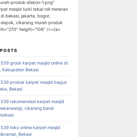
urah-produk-diskon-1.png”
rpet masjid turki tebal roll meteran
 di bekasi, jakarta, bogor,
 depok, cikarang murah produk
dth=”270″ height=”108″ /></a>
 POSTS
39 grosir karpet masjid online di
, Kabupaten Bekasi
539 produk karpet masjid bagus
aka, Bekasi
539 rekomendasi karpet masjid
 mekarwangi, cikarang barat
bekasi
39 toko online karpet masjid
tikramat, Bekasi