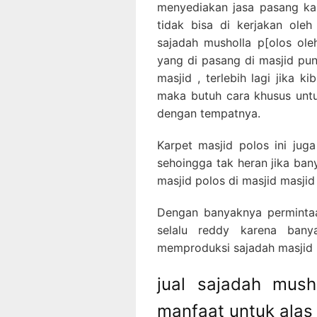
menyediakan jasa pasang ka
tidak bisa di kerjakan ole
sajadah musholla p[olos ole
yang di pasang di masjid pu
masjid , terlebih lagi jika k
maka butuh cara khusus unt
dengan tempatnya.
Karpet masjid polos ini jug
sehoingga tak heran jika ba
masjid polos di masjid masjid
Dengan banyaknya permintaa
selalu reddy karena bany
memproduksi sajadah masjid p
jual sajadah mus
manfaat untuk alas