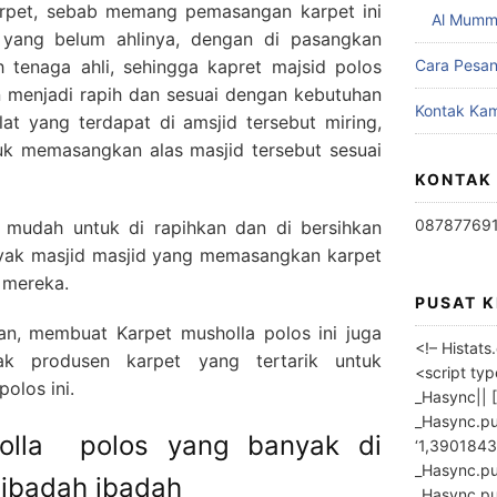
rpet, sebab memang pemasangan karpet ini
Al Mumm
h yang belum ahlinya, dengan di pasangkan
h tenaga ahli, sehingga kapret majsid polos
Cara Pesa
n menjadi rapih dan sesuai dengan kebutuhan
Kontak Kam
iblat yang terdapat di amsjid tersebut miring,
uk memasangkan alas masjid tersebut sesuai
KONTAK
08787769
a mudah untuk di rapihkan dan di bersihkan
nyak masjid masjid yang memasangkan karpet
 mereka.
PUSAT 
n, membuat Karpet musholla polos ini juga
<!– Histat
ak produsen karpet yang tertarik untuk
<script ty
olos ini.
_Hasync|| [
_Hasync.pus
holla polos yang banyak di
‘1,3901843
_Hasync.push
 ibadah ibadah
_Hasync.push