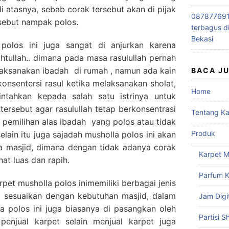
i atasnya, sebab corak tersebut akan di pijak
0878776915
sebut nampak polos.
terbagus d
Bekasi
polos ini juga sangat di anjurkan karena
tullah.. dimana pada masa rasulullah pernah
laksanakan ibadah di rumah , namun ada kain
BACA J
nsentersi rasul ketika melaksanakan sholat,
Home
ntahkan kepada salah satu istrinya untuk
tersebut agar rasulullah tetap berkonsentrasi
Tentang K
b pemilihan alas ibadah yang polos atau tidak
Produk
elain itu juga sajadah musholla polos ini akan
 masjid, dimana dengan tidak adanya corak
Karpet M
at luas dan rapih.
Parfum K
rpet musholla polos inimemiliki berbagai jenis
i sesuaikan dengan kebutuhan masjid, dalam
Jam Digi
 polos ini juga biasanya di pasangkan oleh
Partisi S
 penjual karpet selain menjual karpet juga