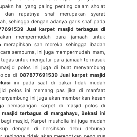
upakn hal yang paling penting dalam sholat
s dan rapatnya shaf merupakan syarat
ah, sehingga dengan adanya garis shaf pada
7691539 Jual karpet masjid terbagus di
an mempermudah para jamaah untuk
n merapihkan sah mereka sehingga ibadah
ecara sempurna, ini juga mempermudah imam,
rtugas untuk mengatur para jamaah termasuk
 masjid polos ini juga di buat menyambung
polos di
087877691539 Jual karpet masjid
kasi
ini pada saat di pakai tidak mudah
jid polos ini memang pas jika di manfaat
 menyambung ini juga akan memberikan kesan
gga pemasangan karpet di masjid polos di
masjid terbagus di margahayu, Bekasi
ini
agi masjid, Karpet musholla ini juga mudah
ukup dengan di bersihkan debu debunya
 sehingga tidak akan merepotkan pengurus