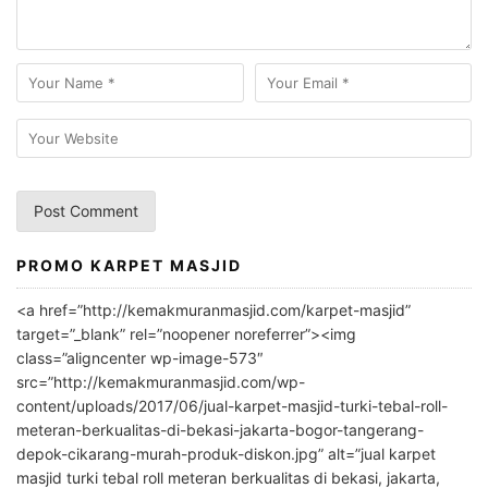
PROMO KARPET MASJID
A
l
<a href=”http://kemakmuranmasjid.com/karpet-masjid”
t
target=”_blank” rel=”noopener noreferrer”><img
e
class=”aligncenter wp-image-573″
r
src=”http://kemakmuranmasjid.com/wp-
n
content/uploads/2017/06/jual-karpet-masjid-turki-tebal-roll-
meteran-berkualitas-di-bekasi-jakarta-bogor-tangerang-
a
depok-cikarang-murah-produk-diskon.jpg” alt=”jual karpet
t
masjid turki tebal roll meteran berkualitas di bekasi, jakarta,
i