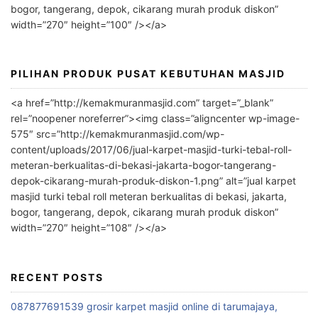
bogor, tangerang, depok, cikarang murah produk diskon”
v
width=”270″ height=”100″ /></a>
e
:
PILIHAN PRODUK PUSAT KEBUTUHAN MASJID
<a href=”http://kemakmuranmasjid.com” target=”_blank”
rel=”noopener noreferrer”><img class=”aligncenter wp-image-
575″ src=”http://kemakmuranmasjid.com/wp-
content/uploads/2017/06/jual-karpet-masjid-turki-tebal-roll-
meteran-berkualitas-di-bekasi-jakarta-bogor-tangerang-
depok-cikarang-murah-produk-diskon-1.png” alt=”jual karpet
masjid turki tebal roll meteran berkualitas di bekasi, jakarta,
bogor, tangerang, depok, cikarang murah produk diskon”
width=”270″ height=”108″ /></a>
RECENT POSTS
087877691539 grosir karpet masjid online di tarumajaya,