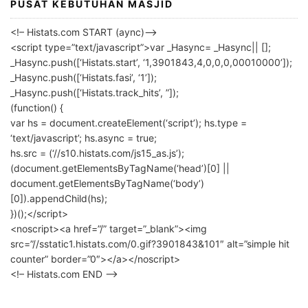
PUSAT KEBUTUHAN MASJID
<!– Histats.com START (aync)–>
<script type=”text/javascript”>var _Hasync= _Hasync|| [];
_Hasync.push([‘Histats.start’, ‘1,3901843,4,0,0,0,00010000’]);
_Hasync.push([‘Histats.fasi’, ‘1’]);
_Hasync.push([‘Histats.track_hits’, ”]);
(function() {
var hs = document.createElement(‘script’); hs.type =
‘text/javascript’; hs.async = true;
hs.src = (‘//s10.histats.com/js15_as.js’);
(document.getElementsByTagName(‘head’)[0] ||
document.getElementsByTagName(‘body’)
[0]).appendChild(hs);
})();</script>
<noscript><a href=”/” target=”_blank”><img
src=”//sstatic1.histats.com/0.gif?3901843&101″ alt=”simple hit
counter” border=”0″></a></noscript>
<!– Histats.com END –>