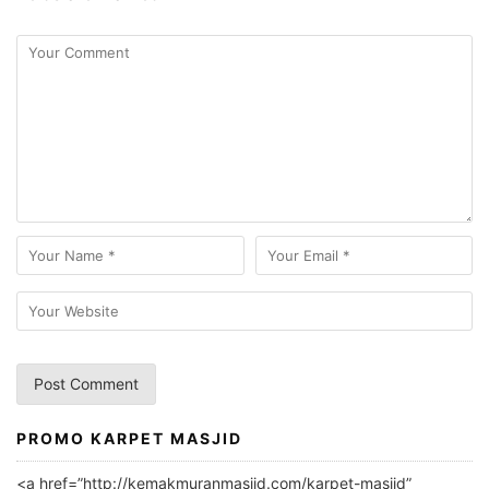
PROMO KARPET MASJID
A
l
<a href=”http://kemakmuranmasjid.com/karpet-masjid”