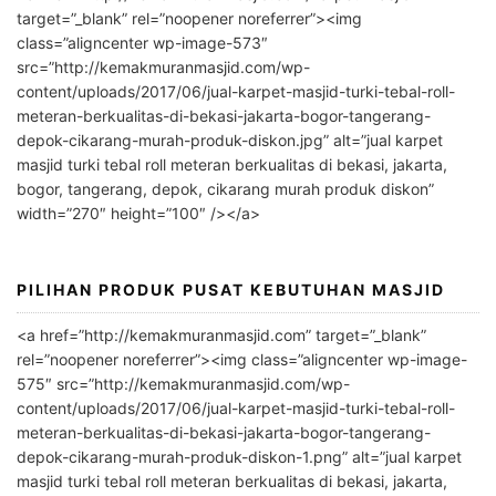
t
target=”_blank” rel=”noopener noreferrer”><img
e
class=”aligncenter wp-image-573″
r
src=”http://kemakmuranmasjid.com/wp-
n
content/uploads/2017/06/jual-karpet-masjid-turki-tebal-roll-
meteran-berkualitas-di-bekasi-jakarta-bogor-tangerang-
a
depok-cikarang-murah-produk-diskon.jpg” alt=”jual karpet
t
masjid turki tebal roll meteran berkualitas di bekasi, jakarta,
i
bogor, tangerang, depok, cikarang murah produk diskon”
v
width=”270″ height=”100″ /></a>
e
:
PILIHAN PRODUK PUSAT KEBUTUHAN MASJID
<a href=”http://kemakmuranmasjid.com” target=”_blank”
rel=”noopener noreferrer”><img class=”aligncenter wp-image-
575″ src=”http://kemakmuranmasjid.com/wp-
content/uploads/2017/06/jual-karpet-masjid-turki-tebal-roll-
meteran-berkualitas-di-bekasi-jakarta-bogor-tangerang-
depok-cikarang-murah-produk-diskon-1.png” alt=”jual karpet
masjid turki tebal roll meteran berkualitas di bekasi, jakarta,