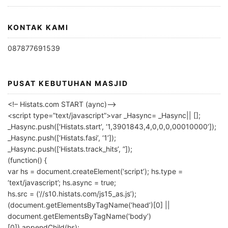
KONTAK KAMI
087877691539
PUSAT KEBUTUHAN MASJID
<!– Histats.com START (aync)–>
<script type=”text/javascript”>var _Hasync= _Hasync|| [];
_Hasync.push([‘Histats.start’, ‘1,3901843,4,0,0,0,00010000’]);
_Hasync.push([‘Histats.fasi’, ‘1’]);
_Hasync.push([‘Histats.track_hits’, ”]);
(function() {
var hs = document.createElement(‘script’); hs.type =
‘text/javascript’; hs.async = true;
hs.src = (‘//s10.histats.com/js15_as.js’);
(document.getElementsByTagName(‘head’)[0] ||
document.getElementsByTagName(‘body’)
[0]).appendChild(hs);