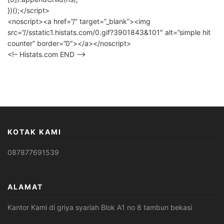
})();</script>
<noscript><a href=”/” target=”_blank”><img
src=”//sstatic1.histats.com/0.gif?3901843&101″ alt=”simple hit
counter” border=”0″></a></noscript>
<!– Histats.com END –>
KOTAK KAMI
087877691539
ALAMAT
Kantor Kami di griya syariah Blok A1 no 8 tambun bekasi