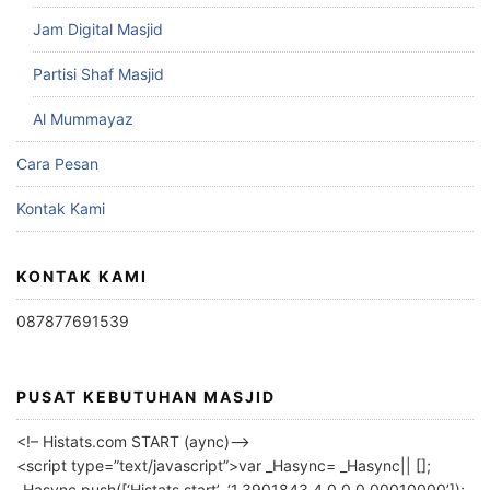
Jam Digital Masjid
Partisi Shaf Masjid
Al Mummayaz
Cara Pesan
Kontak Kami
KONTAK KAMI
087877691539
PUSAT KEBUTUHAN MASJID
<!– Histats.com START (aync)–>
<script type=”text/javascript”>var _Hasync= _Hasync|| [];
_Hasync.push([‘Histats.start’, ‘1,3901843,4,0,0,0,00010000’]);