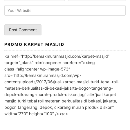
PROMO KARPET MASJID
A
l
<a href=”http://kemakmuranmasjid.com/karpet-masjid”
t
target=”_blank” rel=”noopener noreferrer”><img
e
class=”aligncenter wp-image-573″
r
src=”http://kemakmuranmasjid.com/wp-
n
content/uploads/2017/06/jual-karpet-masjid-turki-tebal-roll-
meteran-berkualitas-di-bekasi-jakarta-bogor-tangerang-
a
depok-cikarang-murah-produk-diskon.jpg” alt=”jual karpet
t
masjid turki tebal roll meteran berkualitas di bekasi, jakarta,
i
bogor, tangerang, depok, cikarang murah produk diskon”
v
width=”270″ height=”100″ /></a>
e
: