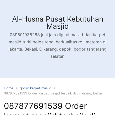
Skip
to
content
Al-Husna Pusat Kebutuhan
Masjid
089601036263 jual jam digital masjid dan karpet
masjid turki polos tebal berkualitas roll meteran di
jakarta, Bekasi, Cikarang, depok, bogor tangerang
selatan
Home
grosir karpet masjid
087877691539 Order karpet masjid terbaik di cimuning, Bekasi
087877691539 Order