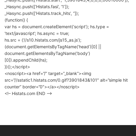
_Hasync.push([‘Histats.fasi’, ‘1’]);
_Hasync.push([‘Histats.track_hits’, ”]);
(function() {
var hs = document.createElement(‘script’); hs.type =
‘text/javascript’; hs.async = true;
hs.src = (‘//s10.histats.com/js15_as.js’);
(document.getElementsByTagName(‘head’)[0] ||
document.getElementsByTagName(‘body’)
[0]).appendChild(hs);
})();</script>
<noscript><a href=”/” target=”_blank”><img
src=”//sstatic1.histats.com/0.gif?3901843&101″ alt=”simple hit
counter” border=”0″></a></noscript>
<!– Histats.com END –>