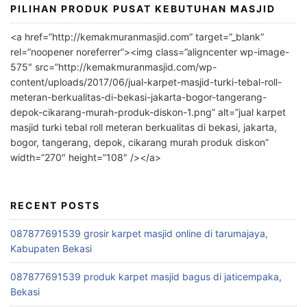
PILIHAN PRODUK PUSAT KEBUTUHAN MASJID
<a href=”http://kemakmuranmasjid.com” target=”_blank”
rel=”noopener noreferrer”><img class=”aligncenter wp-image-
575″ src=”http://kemakmuranmasjid.com/wp-
content/uploads/2017/06/jual-karpet-masjid-turki-tebal-roll-
meteran-berkualitas-di-bekasi-jakarta-bogor-tangerang-
depok-cikarang-murah-produk-diskon-1.png” alt=”jual karpet
masjid turki tebal roll meteran berkualitas di bekasi, jakarta,
bogor, tangerang, depok, cikarang murah produk diskon”
width=”270″ height=”108″ /></a>
RECENT POSTS
087877691539 grosir karpet masjid online di tarumajaya,
Kabupaten Bekasi
087877691539 produk karpet masjid bagus di jaticempaka,
Bekasi