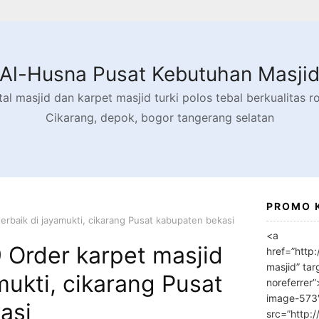
Al-Husna Pusat Kebutuhan Masji
l masjid dan karpet masjid turki polos tebal berkualitas rol
Cikarang, depok, bogor tangerang selatan
PROMO 
rbaik di jayamukti, cikarang Pusat kabupaten bekasi
<a
Order karpet masjid
href=”http
masjid” tar
mukti, cikarang Pusat
noreferrer
image-573
asi
src=”http: