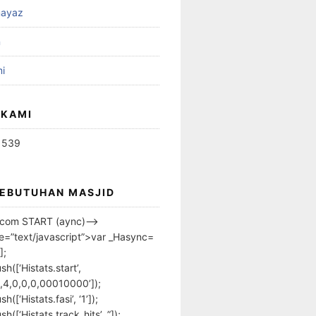
ayaz
n
i
 KAMI
1539
KEBUTUHAN MASJID
s.com START (aync)–>
pe=”text/javascript”>var _Hasync=
];
h([‘Histats.start’,
,4,0,0,0,00010000’]);
([‘Histats.fasi’, ‘1’]);
([‘Histats.track_hits’, ”]);