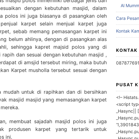
as masjid polos inimemiliki berbagai jenis dan
Al Mumm
sesuaikan dengan kebutuhan masjid, dalam
 polos ini juga biasanya di pasangkan oleh
Cara Pesa
 penjual karpet selain menjual karpet juga
rpet, sebab memang pemasangan karpet ini
Kontak Kam
yang belum ahlinya, dengan di pasangkan alas
ahli, sehingga kapret majsid polos yang di
KONTAK
 rapih dan sesuai dengan kebutuhan masjid ,
 terdapat di amsjid tersebut miring, maka butuh
08787769
kan Karpet musholla tersebut sesuai dengan
PUSAT 
ga mudah untuk di rapihkan dan di bersihkan
<!– Histat
nyak masjid masjid yang memasangkan karpet
<script ty
 mereka.
_Hasync|| [
_Hasync.pus
n, membuat sajadah masjid polos ini juga
‘1,3901843
ak produsen karpet yang tertarik untuk
_Hasync.push
s ini.
_Hasync.push