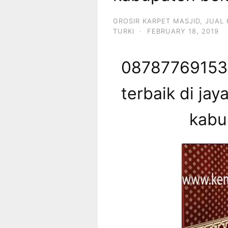
GROSIR KARPET MASJID
,
JUAL 
TURKI
·
FEBRUARY 18, 2019
087877691539
terbaik di jay
kabu