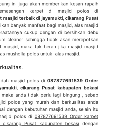
bung ini juga akan memberikan kesan rapaih
pemasangan karpet di masjid polos di
asjid terbaik di jayamukti, cikarang Pusat
kan banyak manfaat bagi masjid, alas masjid
eraatannya cukup dengan di bersihkan debu
m cleaner sehingga tidak akan merepotkan
 masjid, maka tak heran jika masjid masjid
s musholla polos untuk alas masjid.
kualitas.
adah masjid polos di
087877691539 Order
ayamukti, cikarang Pusat kabupaten bekasi
 maka anda tidak perlu lagi bingung , sebab
sjid polos yang murah dan berkualitas anda
ai dengan kebutuhan masjid anda, selain itu
masjid polos di
087877691539 Order karpet
i, cikarang Pusat kabupaten bekasi
dengan