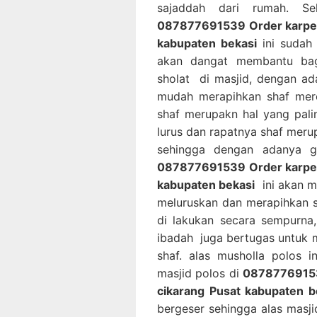
sajaddah dari rumah. Se
087877691539 Order karpet m
kabupaten bekasi
ini sudah 
akan dangat membantu bag
sholat di masjid, dengan ad
mudah merapihkan shaf mere
shaf merupakn hal yang pal
lurus dan rapatnya shaf mer
sehingga dengan adanya g
087877691539 Order karpet m
kabupaten bekasi
ini akan m
meluruskan dan merapihkan 
di lakukan secara sempurn
ibadah juga bertugas untuk 
shaf. alas musholla polos 
masjid polos di
087877691539
cikarang Pusat kabupaten b
bergeser sehingga alas masji