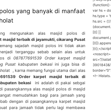
(function() 
 polos yang banyak di manfaat
var hs = do
hs.type = ‘
holat
hs.src = (‘/
(document
[0] ||
ang mengunakan alas masjid polos di
document.
asjid terbaik di jayamukti, cikarang Pusat
[0]).append
mang sajadah masjid polos ini tidak akan
})();</scrip
enjadi terganggu sebab selain alas untuk
<noscript>
los di
087877691539 Order karpet masjid
src=”//ssta
ang Pusat kabupaten bekasi
ini juga bisa di
3901843&10
holat , karna memang fungsi utama dari alas
border=”0″
<!– Histat
691539 Order karpet masjid terbaik di
abupaten bekasi
ini adalah di pakai sebgai
di pasangkannya alas masjid polos di masjid
 sangat memudahkan bagi para jamaah yang
bab dengan di pasangkannya karpet masjid
buat para jamaah tidak perlu lagi membawa