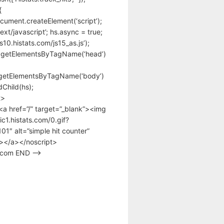
{
cument.createElement(‘script’);
text/javascript’; hs.async = true;
/s10.histats.com/js15_as.js’);
.getElementsByTagName(‘head’)
getElementsByTagName(‘body’)
Child(hs);
t>
<a href=”/” target=”_blank”><img
tic1.histats.com/0.gif?
1″ alt=”simple hit counter”
></a></noscript>
s.com END –>