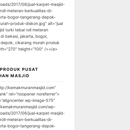
loads/2017/06/jual-karpet-masjid-
-roll-meteran-berkualitas-di-
arta-bogor-tangerang-depok-
urah-produk-diskon.jpg” alt=”jual
id turki tebal roll meteran
 di bekasi, jakarta, bogor,
 depok, cikarang murah produk
dth=”270″ height=”100″ /></a>
 PRODUK PUSAT
HAN MASJID
ttp://kemakmuranmasjid.com”
ank” rel=”noopener noreferrer”>
=”aligncenter wp-image-575″
//kemakmuranmasjid.com/wp-
loads/2017/06/jual-karpet-masjid-
-roll-meteran-berkualitas-di-
arta-bogor-tangerang-depok-