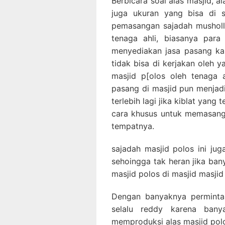
Berbicara soal alas masjid, al
juga ukuran yang bisa di 
pemasangan sajadah musholla
tenaga ahli, biasanya para
menyediakan jasa pasang ka
tidak bisa di kerjakan oleh 
masjid p[olos oleh tenaga 
pasang di masjid pun menjadi
terlebih lagi jika kiblat yang
cara khusus untuk memasang
tempatnya.
sajadah masjid polos ini ju
sehoingga tak heran jika ba
masjid polos di masjid masjid
Dengan banyaknya permintaa
selalu reddy karena bany
memproduksi alas masjid polo