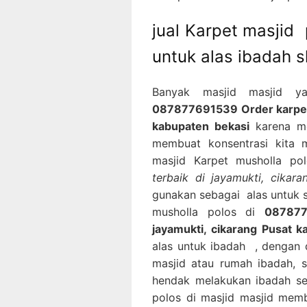
jual Karpet masjid
untuk alas ibadah s
Banyak masjid masjid y
087877691539 Order karpet m
kabupaten bekasi
karena me
membuat konsentrasi kita m
masjid Karpet musholla po
terbaik di jayamukti, cikar
gunakan sebagai alas untuk s
musholla polos di
087877
jayamukti, cikarang Pusat k
alas untuk ibadah , dengan 
masjid atau rumah ibadah,
hendak melakukan ibadah se
polos di masjid masjid mem