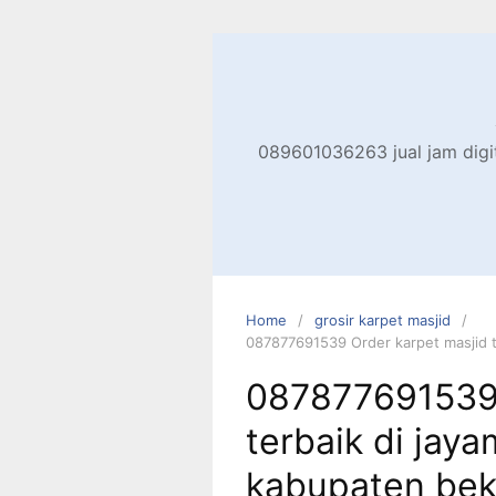
Skip
to
content
089601036263 jual jam digita
Home
grosir karpet masjid
087877691539 Order karpet masjid te
087877691539 
terbaik di jaya
kabupaten bek