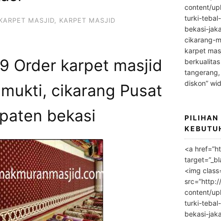
content/up
turki-tebal
KARPET MASJID
,
KARPET MASJID
bekasi-jak
cikarang-m
karpet masj
 Order karpet masjid
berkualitas
tangerang,
diskon” wi
amukti, cikarang Pusat
paten bekasi
PILIHAN
KEBUTU
<a href=”h
target=”_bl
<img class
src=”http:
content/up
turki-tebal
bekasi-jak