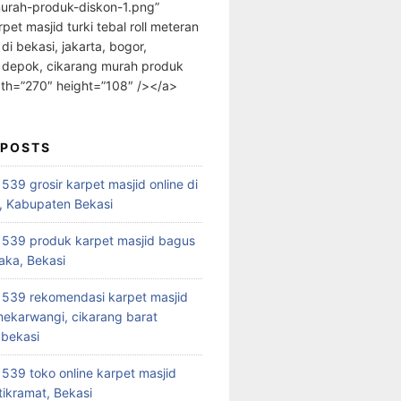
urah-produk-diskon-1.png”
rpet masjid turki tebal roll meteran
 di bekasi, jakarta, bogor,
 depok, cikarang murah produk
dth=”270″ height=”108″ /></a>
 POSTS
39 grosir karpet masjid online di
, Kabupaten Bekasi
539 produk karpet masjid bagus
aka, Bekasi
539 rekomendasi karpet masjid
 mekarwangi, cikarang barat
bekasi
39 toko online karpet masjid
tikramat, Bekasi