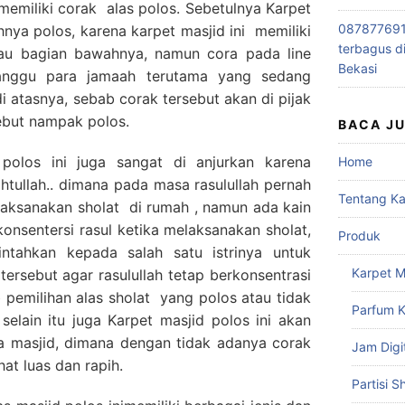
 memiliki corak alas polos. Sebetulnya Karpet
0878776915
hnya polos, karena karpet masjid ini memiliki
terbagus d
atau bagian bawahnya, namun cora pada line
Bekasi
ganggu para jamaah terutama yang sedang
i atasnya, sebab corak tersebut akan di pijak
ebut nampak polos.
BACA J
polos ini juga sangat di anjurkan karena
Home
tullah.. dimana pada masa rasulullah pernah
Tentang K
laksanakan sholat di rumah , namun ada kain
nsentersi rasul ketika melaksanakan sholat,
Produk
ntahkan kepada salah satu istrinya untuk
Karpet M
tersebut agar rasulullah tetap berkonsentrasi
b pemilihan alas sholat yang polos atau tidak
Parfum K
 selain itu juga Karpet masjid polos ini akan
 masjid, dimana dengan tidak adanya corak
Jam Digi
at luas dan rapih.
Partisi S