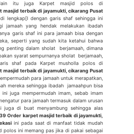
lain itu juga Karpet masjid polos di
asjid terbaik di jayamukti, cikarang Pusat
di lengkap[I dengan garis shaf sehingga ini
i jamaah yang hendak melakukan ibadah
anya garis shaf ini para jamaah bisa dengan
ka, seperti yang sudah kita ketahui bahwa
ing penting dalam sholat berjamaah, dimana
upakan syarat sempurnanya sholat berjamaah,
aris shaf pada Karpet musholla polos di
asjid terbaik di jayamukti, cikarang Pusat
empermudah para jamaah untuk merapatkan,
sah mereka sehingga ibadah jamaahpun bisa
a, ini juga mempermudah imam, sebab imam
mengatur para jamaah termasuk dalam urusan
ini juga di buat menyambung sehingga alas
 Order karpet masjid terbaik di jayamukti,
ekasi
ini pada saat di manfaat tidak mudah
d polos ini memang pas jika di pakai sebagai