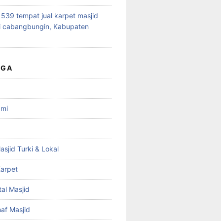
39 tempat jual karpet masjid
i cabangbungin, Kabupaten
UGA
ami
asjid Turki & Lokal
arpet
tal Masjid
haf Masjid