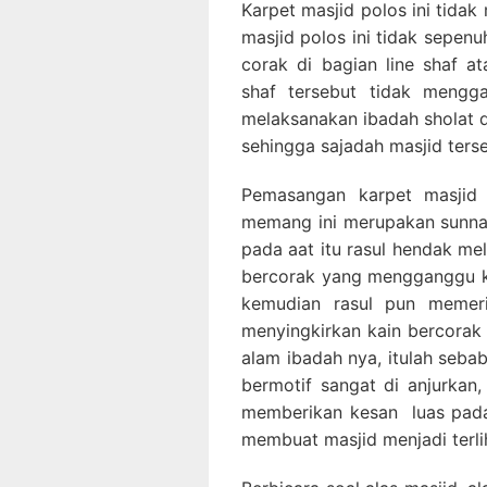
Karpet masjid polos ini tidak
masjid polos ini tidak sepenu
corak di bagian line shaf 
shaf tersebut tidak meng
melaksanakan ibadah sholat d
sehingga sajadah masjid ters
Pemasangan karpet masjid 
memang ini merupakan sunnah
pada aat itu rasul hendak me
bercorak yang mengganggu ko
kemudian rasul pun memeri
menyingkirkan kain bercorak 
alam ibadah nya, itulah seba
bermotif sangat di anjurkan,
memberikan kesan luas pada
membuat masjid menjadi terlih