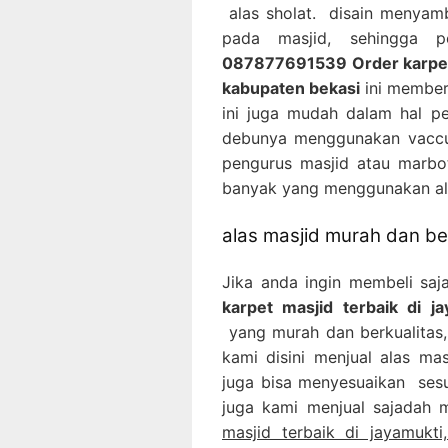
alas sholat. disain menyam
pada masjid, sehingga 
087877691539 Order karpet m
kabupaten bekasi
ini memberi
ini juga mudah dalam hal p
debunya menggunakan vaccu
pengurus masjid atau marbot
banyak yang menggunakan ala
alas masjid murah dan ber
Jika anda ingin membeli saj
karpet masjid terbaik di j
yang murah dan berkualitas,
kami disini menjual alas ma
juga bisa menyesuaikan sesu
juga kami menjual sajadah 
masjid terbaik di jayamukt