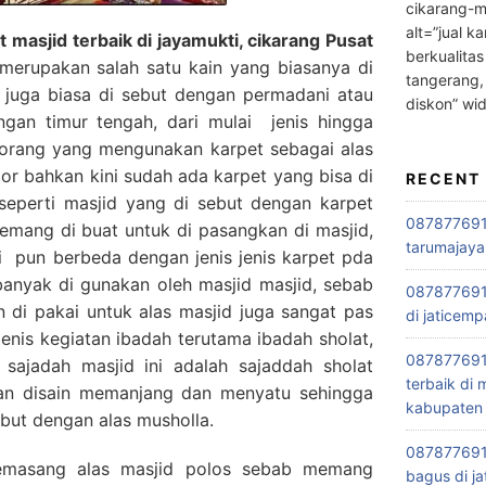
cikarang-m
alt=”jual ka
asjid terbaik di jayamukti, cikarang Pusat
berkualitas
erupakan salah satu kain yang biasanya di
tangerang,
i juga biasa di sebut dengan permadani atau
diskon” wi
engan timur tengah, dari mulai jenis hingga
orang yang mengunakan karpet sebagai alas
tor bahkan kini sudah ada karpet yang bisa di
RECENT
seperti masjid yang di sebut dengan karpet
0878776915
memang di buat untuk di pasangkan di masjid,
tarumajaya
i pun berbeda dengan jenis jenis karpet pda
banyak di gunakan oleh masjid masjid, sebab
087877691
n di pakai untuk alas masjid juga sangat pas
di jaticemp
jenis kegiatan ibadah terutama ibadah sholat,
087877691
ajadah masjid ini adalah sajaddah sholat
terbaik di
gan disain memanjang dan menyatu sehingga
kabupaten 
sebut dengan alas musholla.
0878776915
masang alas masjid polos sebab memang
bagus di ja