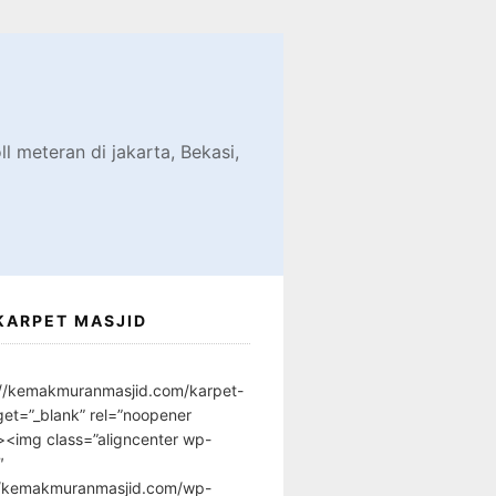
d
l meteran di jakarta, Bekasi,
KARPET MASJID
://kemakmuranmasjid.com/karpet-
get=”_blank” rel=”noopener
”><img class=”aligncenter wp-
″
//kemakmuranmasjid.com/wp-