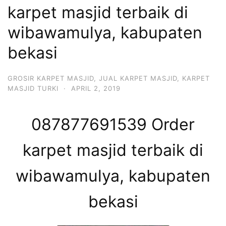
karpet masjid terbaik di
wibawamulya, kabupaten
bekasi
GROSIR KARPET MASJID
,
JUAL KARPET MASJID
,
KARPET
MASJID TURKI
·
APRIL 2, 2019
087877691539 Order
karpet masjid terbaik di
wibawamulya, kabupaten
bekasi