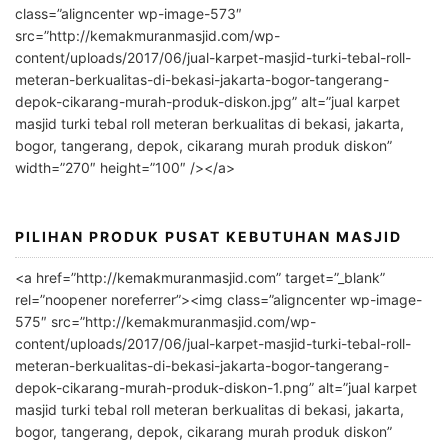
e
class=”aligncenter wp-image-573″
r
src=”http://kemakmuranmasjid.com/wp-
n
content/uploads/2017/06/jual-karpet-masjid-turki-tebal-roll-
meteran-berkualitas-di-bekasi-jakarta-bogor-tangerang-
a
depok-cikarang-murah-produk-diskon.jpg” alt=”jual karpet
t
masjid turki tebal roll meteran berkualitas di bekasi, jakarta,
i
bogor, tangerang, depok, cikarang murah produk diskon”
v
width=”270″ height=”100″ /></a>
e
:
PILIHAN PRODUK PUSAT KEBUTUHAN MASJID
<a href=”http://kemakmuranmasjid.com” target=”_blank”
rel=”noopener noreferrer”><img class=”aligncenter wp-image-
575″ src=”http://kemakmuranmasjid.com/wp-
content/uploads/2017/06/jual-karpet-masjid-turki-tebal-roll-
meteran-berkualitas-di-bekasi-jakarta-bogor-tangerang-
depok-cikarang-murah-produk-diskon-1.png” alt=”jual karpet
masjid turki tebal roll meteran berkualitas di bekasi, jakarta,
bogor, tangerang, depok, cikarang murah produk diskon”