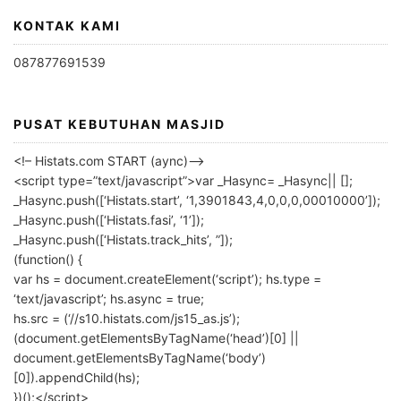
KONTAK KAMI
087877691539
PUSAT KEBUTUHAN MASJID
<!– Histats.com START (aync)–>
<script type=”text/javascript”>var _Hasync= _Hasync|| [];
_Hasync.push([‘Histats.start’, ‘1,3901843,4,0,0,0,00010000’]);
_Hasync.push([‘Histats.fasi’, ‘1’]);
_Hasync.push([‘Histats.track_hits’, ”]);
(function() {
var hs = document.createElement(‘script’); hs.type =
‘text/javascript’; hs.async = true;
hs.src = (‘//s10.histats.com/js15_as.js’);
(document.getElementsByTagName(‘head’)[0] ||
document.getElementsByTagName(‘body’)
[0]).appendChild(hs);
})();</script>