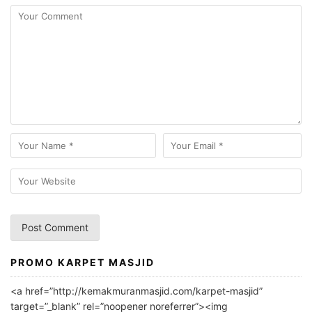
PROMO KARPET MASJID
A
l
<a href=”http://kemakmuranmasjid.com/karpet-masjid”
t
target=”_blank” rel=”noopener noreferrer”><img