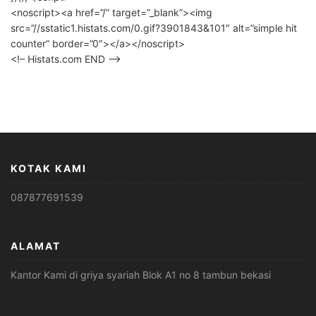
<noscript><a href=”/” target=”_blank”><img
src=”//sstatic1.histats.com/0.gif?3901843&101″ alt=”simple hit
counter” border=”0″></a></noscript>
<!– Histats.com END –>
KOTAK KAMI
087877691539
ALAMAT
Kantor Kami di griya syariah Blok A1 no 8 tambun bekasi