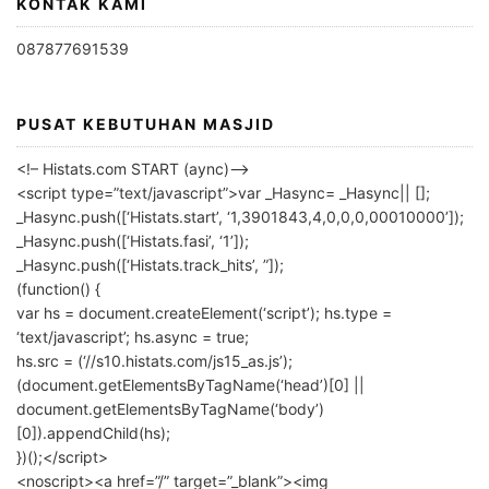
KONTAK KAMI
087877691539
PUSAT KEBUTUHAN MASJID
<!– Histats.com START (aync)–>
<script type=”text/javascript”>var _Hasync= _Hasync|| [];
_Hasync.push([‘Histats.start’, ‘1,3901843,4,0,0,0,00010000’]);
_Hasync.push([‘Histats.fasi’, ‘1’]);
_Hasync.push([‘Histats.track_hits’, ”]);
(function() {
var hs = document.createElement(‘script’); hs.type =
‘text/javascript’; hs.async = true;
hs.src = (‘//s10.histats.com/js15_as.js’);
(document.getElementsByTagName(‘head’)[0] ||
document.getElementsByTagName(‘body’)
[0]).appendChild(hs);
})();</script>
<noscript><a href=”/” target=”_blank”><img