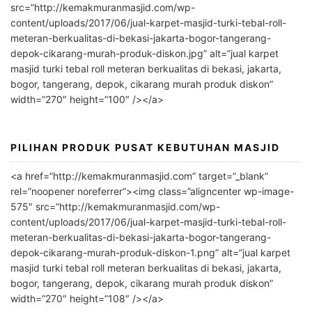
r
src=”http://kemakmuranmasjid.com/wp-
n
content/uploads/2017/06/jual-karpet-masjid-turki-tebal-roll-
meteran-berkualitas-di-bekasi-jakarta-bogor-tangerang-
a
depok-cikarang-murah-produk-diskon.jpg” alt=”jual karpet
t
masjid turki tebal roll meteran berkualitas di bekasi, jakarta,
i
bogor, tangerang, depok, cikarang murah produk diskon”
v
width=”270″ height=”100″ /></a>
e
:
PILIHAN PRODUK PUSAT KEBUTUHAN MASJID
<a href=”http://kemakmuranmasjid.com” target=”_blank”
rel=”noopener noreferrer”><img class=”aligncenter wp-image-
575″ src=”http://kemakmuranmasjid.com/wp-
content/uploads/2017/06/jual-karpet-masjid-turki-tebal-roll-
meteran-berkualitas-di-bekasi-jakarta-bogor-tangerang-
depok-cikarang-murah-produk-diskon-1.png” alt=”jual karpet
masjid turki tebal roll meteran berkualitas di bekasi, jakarta,
bogor, tangerang, depok, cikarang murah produk diskon”
width=”270″ height=”108″ /></a>