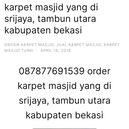
karpet masjid yang di
srijaya, tambun utara
kabupaten bekasi
GROSIR KARPET MASJID
,
JUAL KARPET MASJID
,
KARPET
MASJID TURKI
·
APRIL 16, 2019
087877691539 order
karpet masjid yang di
srijaya, tambun utara
kabupaten bekasi