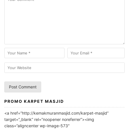
PROMO KARPET MASJID
A
l
<a href=”http://kemakmuranmasjid.com/karpet-masjid”
t
target=”_blank” rel=”noopener noreferrer”><img
e
class=”aligncenter wp-image-573″