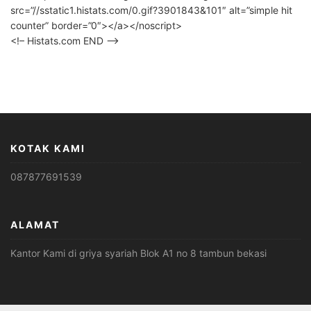
src=”//sstatic1.histats.com/0.gif?3901843&101″ alt=”simple hit
counter” border=”0″></a></noscript>
<!– Histats.com END –>
KOTAK KAMI
087877691539
ALAMAT
Kantor Kami di griya syariah Blok A1 no 8 tambun bekasi