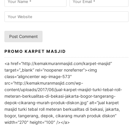
PROMO KARPET MASJID
A
l
<a href=”http://kemakmuranmasjid.com/karpet-masjid”
t
target=”_blank” rel=”noopener noreferrer”><img
e
class=”aligncenter wp-image-573″
r
src=”http://kemakmuranmasjid.com/wp-
n
content/uploads/2017/06/jual-karpet-masjid-turki-tebal-roll-
meteran-berkualitas-di-bekasi-jakarta-bogor-tangerang-
a
depok-cikarang-murah-produk-diskon.jpg” alt=”jual karpet
t
masjid turki tebal roll meteran berkualitas di bekasi, jakarta,
i
bogor, tangerang, depok, cikarang murah produk diskon”
v
width=”270″ height=”100″ /></a>
e