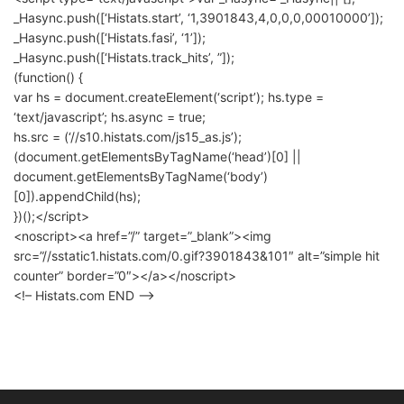
_Hasync.push([‘Histats.start’, ‘1,3901843,4,0,0,0,00010000’]);
_Hasync.push([‘Histats.fasi’, ‘1’]);
_Hasync.push([‘Histats.track_hits’, ”]);
(function() {
var hs = document.createElement(‘script’); hs.type =
‘text/javascript’; hs.async = true;
hs.src = (‘//s10.histats.com/js15_as.js’);
(document.getElementsByTagName(‘head’)[0] ||
document.getElementsByTagName(‘body’)
[0]).appendChild(hs);
})();</script>
<noscript><a href=”/” target=”_blank”><img
src=”//sstatic1.histats.com/0.gif?3901843&101″ alt=”simple hit
counter” border=”0″></a></noscript>
<!– Histats.com END –>