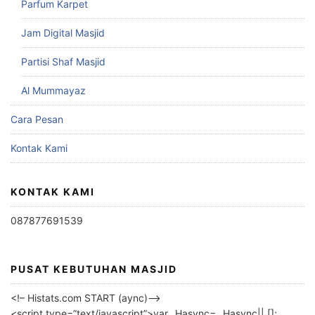
Parfum Karpet
Jam Digital Masjid
Partisi Shaf Masjid
Al Mummayaz
Cara Pesan
Kontak Kami
KONTAK KAMI
087877691539
PUSAT KEBUTUHAN MASJID
<!– Histats.com START (aync)–>
<script type=”text/javascript”>var _Hasync= _Hasync|| [];