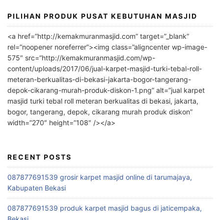
:
PILIHAN PRODUK PUSAT KEBUTUHAN MASJID
<a href=”http://kemakmuranmasjid.com” target=”_blank”
rel=”noopener noreferrer”><img class=”aligncenter wp-image-
575″ src=”http://kemakmuranmasjid.com/wp-
content/uploads/2017/06/jual-karpet-masjid-turki-tebal-roll-
meteran-berkualitas-di-bekasi-jakarta-bogor-tangerang-
depok-cikarang-murah-produk-diskon-1.png” alt=”jual karpet
masjid turki tebal roll meteran berkualitas di bekasi, jakarta,
bogor, tangerang, depok, cikarang murah produk diskon”
width=”270″ height=”108″ /></a>
RECENT POSTS
087877691539 grosir karpet masjid online di tarumajaya,
Kabupaten Bekasi
087877691539 produk karpet masjid bagus di jaticempaka,
Bekasi