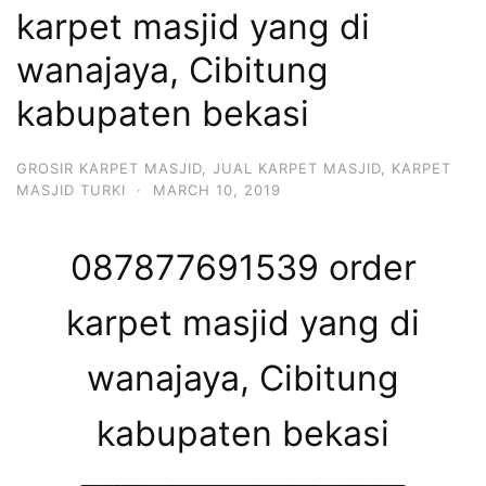
karpet masjid yang di
wanajaya, Cibitung
kabupaten bekasi
GROSIR KARPET MASJID
,
JUAL KARPET MASJID
,
KARPET
MASJID TURKI
·
MARCH 10, 2019
087877691539 order
karpet masjid yang di
wanajaya, Cibitung
kabupaten bekasi