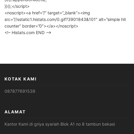
})();</script>
<noscript><a href=”/” target=”_blank”><img
src=”//sstatic1.histats.com/0.gif?3901843&101″ alt=”simple hit
counter” border=”0″></a></noscript>
<!– Histats.com END –>
KOTAK KAMI
087877691539
ALAMAT
Kantor Kami di griya syariah Blok A1 no 8 tambun bekasi