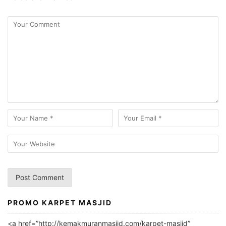
PROMO KARPET MASJID
A
l
<a href=”http://kemakmuranmasjid.com/karpet-masjid”