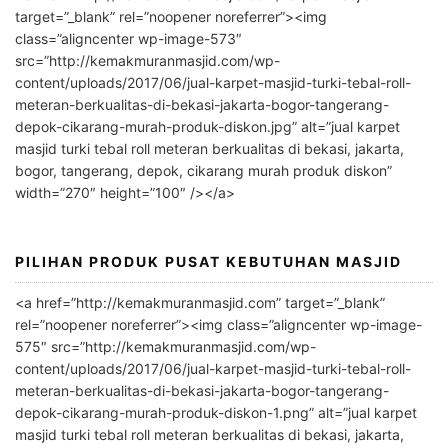
t
target=”_blank” rel=”noopener noreferrer”><img
e
class=”aligncenter wp-image-573″
r
src=”http://kemakmuranmasjid.com/wp-
n
content/uploads/2017/06/jual-karpet-masjid-turki-tebal-roll-
meteran-berkualitas-di-bekasi-jakarta-bogor-tangerang-
a
depok-cikarang-murah-produk-diskon.jpg” alt=”jual karpet
t
masjid turki tebal roll meteran berkualitas di bekasi, jakarta,
i
bogor, tangerang, depok, cikarang murah produk diskon”
v
width=”270″ height=”100″ /></a>
e
:
PILIHAN PRODUK PUSAT KEBUTUHAN MASJID
<a href=”http://kemakmuranmasjid.com” target=”_blank”
rel=”noopener noreferrer”><img class=”aligncenter wp-image-
575″ src=”http://kemakmuranmasjid.com/wp-
content/uploads/2017/06/jual-karpet-masjid-turki-tebal-roll-
meteran-berkualitas-di-bekasi-jakarta-bogor-tangerang-
depok-cikarang-murah-produk-diskon-1.png” alt=”jual karpet
masjid turki tebal roll meteran berkualitas di bekasi, jakarta,