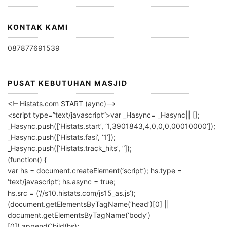
KONTAK KAMI
087877691539
PUSAT KEBUTUHAN MASJID
<!– Histats.com START (aync)–>
<script type=”text/javascript”>var _Hasync= _Hasync|| [];
_Hasync.push([‘Histats.start’, ‘1,3901843,4,0,0,0,00010000’]);
_Hasync.push([‘Histats.fasi’, ‘1’]);
_Hasync.push([‘Histats.track_hits’, ”]);
(function() {
var hs = document.createElement(‘script’); hs.type =
‘text/javascript’; hs.async = true;
hs.src = (‘//s10.histats.com/js15_as.js’);
(document.getElementsByTagName(‘head’)[0] ||
document.getElementsByTagName(‘body’)
[0]).appendChild(hs);