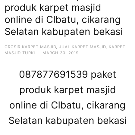
produk karpet masjid
online di CIbatu, cikarang
Selatan kabupaten bekasi
GROSIR KARPET MASJID
,
JUAL KARPET MASJID
,
KARPET
MASJID TURKI
·
MARCH 30, 2019
087877691539 paket
produk karpet masjid
online di CIbatu, cikarang
Selatan kabupaten bekasi