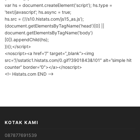
var hs = document.createElement(‘script’); hs.type =
‘text/javascript’; hs.async = true;
hs.src = (‘//s10.histats.com/js15_as.js’);
(document.getElementsByTagName(‘head’)[0] ||
document.getElementsByTagName(‘body’)
[0]).appendChild(hs);
})();</script>
<noscript><a href=”/” target=”_blank”><img
src=”//sstatic1.histats.com/0.gif?3901843&101″ alt=”simple hit
counter” border=”0″></a></noscript>
<!– Histats.com END –>
KOTAK KAMI
087877691539