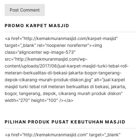
PROMO KARPET MASJID
A
l
<a href=”http://kemakmuranmasjid.com/karpet-masjid”
t
target=”_blank” rel=”noopener noreferrer”><img
e
class=”aligncenter wp-image-573″
r
src=”http://kemakmuranmasjid.com/wp-
n
content/uploads/2017/06/jual-karpet-masjid-turki-tebal-roll-
meteran-berkualitas-di-bekasi-jakarta-bogor-tangerang-
a
depok-cikarang-murah-produk-diskon.jpg” alt=”jual karpet
t
masjid turki tebal roll meteran berkualitas di bekasi, jakarta,
i
bogor, tangerang, depok, cikarang murah produk diskon”
v
width=”270″ height=”100″ /></a>
e
:
PILIHAN PRODUK PUSAT KEBUTUHAN MASJID
<a href=”http://kemakmuranmasjid.com” target=”_blank”