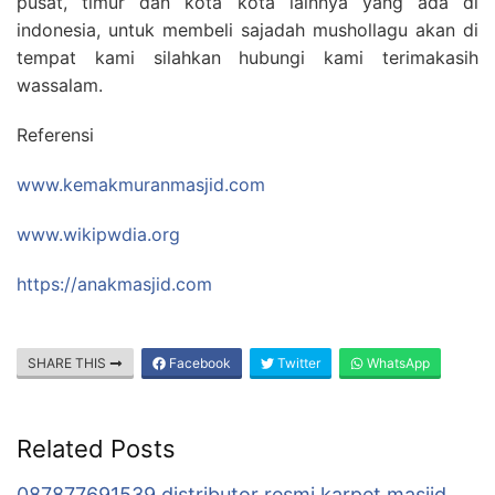
pusat, timur dan kota kota lainnya yang ada di
indonesia, untuk membeli sajadah mushollagu akan di
tempat kami silahkan hubungi kami terimakasih
wassalam.
Referensi
www.kemakmuranmasjid.com
www.wikipwdia.org
https://anakmasjid.com
SHARE THIS
Facebook
Twitter
WhatsApp
Related Posts
087877691539 distributor resmi karpet masjid