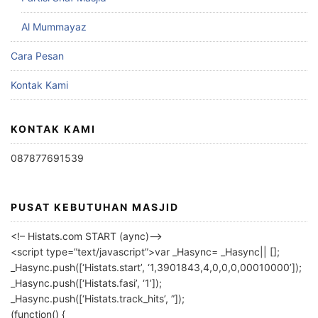
Al Mummayaz
Cara Pesan
Kontak Kami
KONTAK KAMI
087877691539
PUSAT KEBUTUHAN MASJID
<!– Histats.com START (aync)–>
<script type=”text/javascript”>var _Hasync= _Hasync|| [];
_Hasync.push([‘Histats.start’, ‘1,3901843,4,0,0,0,00010000’]);
_Hasync.push([‘Histats.fasi’, ‘1’]);
_Hasync.push([‘Histats.track_hits’, ”]);
(function() {