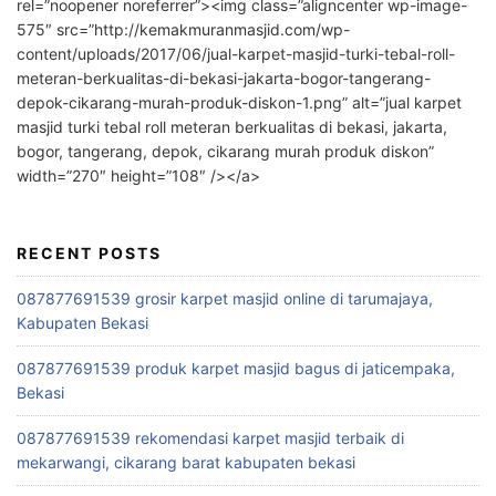
rel=”noopener noreferrer”><img class=”aligncenter wp-image-
575″ src=”http://kemakmuranmasjid.com/wp-
content/uploads/2017/06/jual-karpet-masjid-turki-tebal-roll-
meteran-berkualitas-di-bekasi-jakarta-bogor-tangerang-
depok-cikarang-murah-produk-diskon-1.png” alt=”jual karpet
masjid turki tebal roll meteran berkualitas di bekasi, jakarta,
bogor, tangerang, depok, cikarang murah produk diskon”
width=”270″ height=”108″ /></a>
RECENT POSTS
087877691539 grosir karpet masjid online di tarumajaya,
Kabupaten Bekasi
087877691539 produk karpet masjid bagus di jaticempaka,
Bekasi
087877691539 rekomendasi karpet masjid terbaik di
mekarwangi, cikarang barat kabupaten bekasi